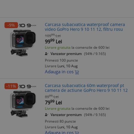
Carcasa subacvatica waterproof camera
-9%
video GoPro Hero 9 10 11 12, filtru rosu
99
109
Lei
99
99
Lei
Livrare gratuita
la comenzile de 600 lei
Vanzator premium
(94% / 9.165)
Primesti 100 puncte
Livrare
Luni, 10 Aug
Adauga in cos
Carcasa subacvatica 60m waterproof pt
-11%
camera de actiune GoPro Hero 9 10 11 12
99
89
Lei
99
79
Lei
Livrare gratuita
la comenzile de 600 lei
Vanzator premium
(94% / 9.165)
Primesti 80 puncte
Livrare
Luni, 10 Aug
Adauga in cos