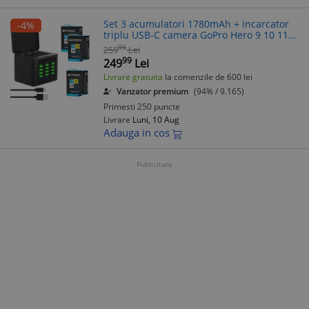
Set 3 acumulatori 1780mAh + incarcator
-4%
triplu USB-C camera GoPro Hero 9 10 11
12
99
259
Lei
99
249
Lei
Livrare gratuita
la comenzile de 600 lei
Vanzator premium
(94% / 9.165)
Primesti 250 puncte
Livrare
Luni, 10 Aug
Adauga in cos
Publicitate