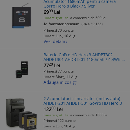
Acumulator 1680mAh pentru camera
GoPro Hero 8 Black / Silver
99
69
Lei
Livrare gratuita
la comenzile de 600 lei
Vanzator premium
(94% / 9.165)
Primesti 70 puncte
Livrare
Luni, 10 Aug
Vezi detalii ›
Baterie GoPro HD Hero 3 AHDBT302
AHDBT301 AHDBT201 1180mah / 4.4Wh /
3.7V Premium - Patona Premium
20
77
Lei
Primesti 77 puncte
Livrare
Marți, 11 Aug
Adauga in cos
2 Acumulatori + Incarcator (inclus auto)
AHDBT-201 AHDBT-301 GoPro HD Hero 3
00
122
Lei
Livrare gratuita
la comenzile de 1000 lei
Primesti 122 puncte
Livrare
Luni, 10 Aug