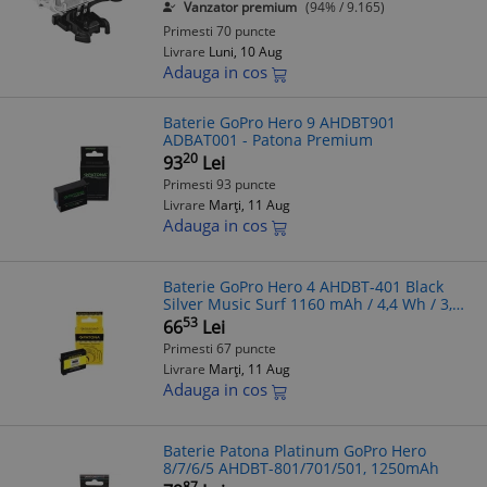
Vanzator premium
(94% / 9.165)
Primesti 70 puncte
Livrare
Luni, 10 Aug
Adauga in cos
Baterie GoPro Hero 9 AHDBT901
ADBAT001 - Patona Premium
20
93
Lei
Primesti 93 puncte
Livrare
Marți, 11 Aug
Adauga in cos
Baterie GoPro Hero 4 AHDBT-401 Black
Silver Music Surf 1160 mAh / 4,4 Wh / 3,8V
Li-Ion - Patona
53
66
Lei
Primesti 67 puncte
Livrare
Marți, 11 Aug
Adauga in cos
Baterie Patona Platinum GoPro Hero
8/7/6/5 AHDBT-801/701/501, 1250mAh
87