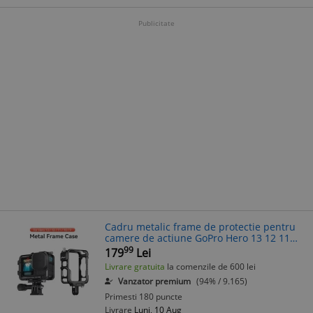
Publicitate
Cadru metalic frame de protectie pentru
camere de actiune GoPro Hero 13 12 11
10 9
99
179
Lei
Livrare gratuita
la comenzile de 600 lei
Vanzator premium
(94% / 9.165)
Primesti 180 puncte
Livrare
Luni, 10 Aug