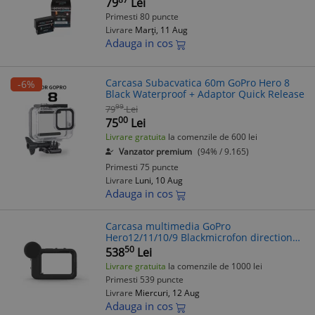
79
Lei
Primesti 80 puncte
Livrare
Marți, 11 Aug
Adauga in cos
Carcasa Subacvatica 60m GoPro Hero 8
-6%
Black Waterproof + Adaptor Quick Release
99
79
Lei
00
75
Lei
Livrare gratuita
la comenzile de 600 lei
Vanzator premium
(94% / 9.165)
Primesti 75 puncte
Livrare
Luni, 10 Aug
Adauga in cos
Carcasa multimedia GoPro
Hero12/11/10/9 Blackmicrofon directional
incorporat, port 3.5m
50
538
Lei
Livrare gratuita
la comenzile de 1000 lei
Primesti 539 puncte
Livrare
Miercuri, 12 Aug
Adauga in cos