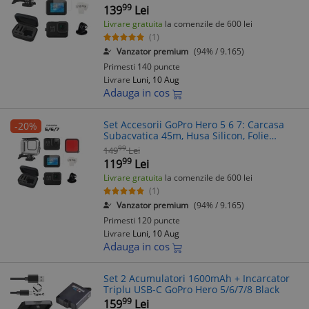
Transport
99
139
Lei
Livrare gratuita
la comenzile de 600 lei
(1)
Vanzator premium
(94% / 9.165)
Primesti 140 puncte
Livrare
Luni, 10 Aug
Adauga in cos
Set Accesorii GoPro Hero 5 6 7: Carcasa
-20%
Subacvatica 45m, Husa Silicon, Folie
Protectie, Filtru Rosu, Geanta Transport
99
149
Lei
99
119
Lei
Livrare gratuita
la comenzile de 600 lei
(1)
Vanzator premium
(94% / 9.165)
Primesti 120 puncte
Livrare
Luni, 10 Aug
Adauga in cos
Set 2 Acumulatori 1600mAh + Incarcator
Triplu USB-C GoPro Hero 5/6/7/8 Black
99
159
Lei