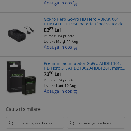
Adauga in cos
GoPro Hero GoPro HD Hero ABPAK-001
HDBT-001 HD 960 baterie / încărcător de
baterie - Patona
87
83
Lei
Primesti 84 puncte
Livrare
Marți, 11 Aug
Adauga in cos
Premium acumulator GoPro AHDBT301,
HD Hero 3+, AHDBT302,AHDBT201, marca
Patona,
50
73
Lei
Primesti 74 puncte
Livrare
Luni, 10 Aug
Adauga in cos
Cautari similare
carcasa gopro hero 7
camera gopro hero 5