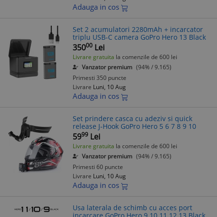
Adauga in cos
Set 2 acumulatori 2280mAh + incarcator
triplu USB-C camera GoPro Hero 13 Black
00
350
Lei
Livrare gratuita
la comenzile de 600 lei
Vanzator premium
(94% / 9.165)
Primesti 350 puncte
Livrare
Luni, 10 Aug
Adauga in cos
Set prindere casca cu adeziv si quick
release J-Hook GoPro Hero 5 6 7 8 9 10
99
59
Lei
Livrare gratuita
la comenzile de 600 lei
Vanzator premium
(94% / 9.165)
Primesti 60 puncte
Livrare
Luni, 10 Aug
Adauga in cos
Usa laterala de schimb cu acces port
incarcare GoPro Hero 9 10 11 12 13 Black