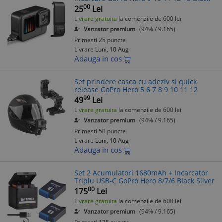
00
25
Lei
Livrare gratuita
la comenzile de 600 lei
Vanzator premium
(94% / 9.165)
Primesti 25 puncte
Livrare
Luni, 10 Aug
Adauga in cos
Set prindere casca cu adeziv si quick
release GoPro Hero 5 6 7 8 9 10 11 12
99
49
Lei
Livrare gratuita
la comenzile de 600 lei
Vanzator premium
(94% / 9.165)
Primesti 50 puncte
Livrare
Luni, 10 Aug
Adauga in cos
Set 2 Acumulatori 1680mAh + Incarcator
Triplu USB-C GoPro Hero 8/7/6 Black Silver
00
175
Lei
Livrare gratuita
la comenzile de 600 lei
Vanzator premium
(94% / 9.165)