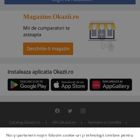
Magazine.Okazii.ro
Mii de cumparatori te
asteapta
Deschide-ti magazin
Instaleaza aplicatia Okazii.ro
Catalog Okazii.ro
API Okazii.ro
Termeni si conditii
Contact
Politica de confidentialitate
ANPC
SOL
Noi și partenerii noștri folosim cookie-uri și tehnologii similare pentru
© 2000 - 2026 S.C. BITFACTOR S.R.L.