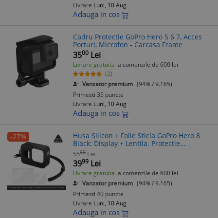
Livrare
Luni, 10 Aug
Adauga in cos
Cadru Protectie GoPro Hero 5 6 7, Acces
Porturi, Microfon - Carcasa Frame
00
35
Lei
Livrare gratuita
la comenzile de 600 lei
(2)
Vanzator premium
(94% / 9.165)
Primesti 35 puncte
Livrare
Luni, 10 Aug
Adauga in cos
Husa Silicon + Folie Sticla GoPro Hero 8
-27%
Black: Display + Lentila. Protectie
Completa
00
55
Lei
99
39
Lei
Livrare gratuita
la comenzile de 600 lei
Vanzator premium
(94% / 9.165)
Primesti 40 puncte
Livrare
Luni, 10 Aug
Adauga in cos