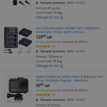
Vanzator premium
(94% / 9.165)
Primesti 60 puncte
Livrare
Luni, 10 Aug
Adauga in cos
Set 2 Acumulatori AHDBT-401 1680mAh +
Incarcator Triplu GoPro Hero 4
99
129
Lei
Livrare gratuita
la comenzile de 600 lei
(1)
Vanzator premium
(94% / 9.165)
Primesti 130 puncte
Livrare
Luni, 10 Aug
Adauga in cos
Cadru Protectie GoPro Hero 8 Black cu Hot
Shoe, Prindere Rapida - Montare
Trepied/Selfie Stick
00
35
Lei
Livrare gratuita
la comenzile de 600 lei
(1)
Vanzator premium
(94% / 9.165)
Primesti 35 puncte