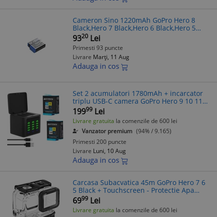
Cameron Sino 1220mAh GoPro Hero 8
Black,Hero 7 Black,Hero 6 Black,Hero 5
Black,HD8.01,Hero 8,Hero 7 White Baterie
20
93
Lei
Primesti 93 puncte
Livrare
Marți, 11 Aug
Adauga in cos
Set 2 acumulatori 1780mAh + incarcator
triplu USB-C camera GoPro Hero 9 10 11
12
99
199
Lei
Livrare gratuita
la comenzile de 600 lei
Vanzator premium
(94% / 9.165)
Primesti 200 puncte
Livrare
Luni, 10 Aug
Adauga in cos
Carcasa Subacvatica 45m GoPro Hero 7 6
5 Black + Touchscreen - Protectie Apa
Camera Actiune
99
69
Lei
Livrare gratuita
la comenzile de 600 lei