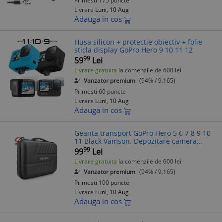
Primesti 175 puncte
Livrare
Luni, 10 Aug
Adauga in cos
Husa silicon + protectie obiectiv + folie
sticla display GoPro Hero 9 10 11 12
99
59
Lei
Livrare gratuita
la comenzile de 600 lei
Vanzator premium
(94% / 9.165)
Primesti 60 puncte
Livrare
Luni, 10 Aug
Adauga in cos
Geanta transport GoPro Hero 5 6 7 8 9 10
11 Black Vamson. Depozitare camera
actiune, dimensiune L
99
99
Lei
Livrare gratuita
la comenzile de 600 lei
Vanzator premium
(94% / 9.165)
Primesti 100 puncte
Livrare
Luni, 10 Aug
Adauga in cos