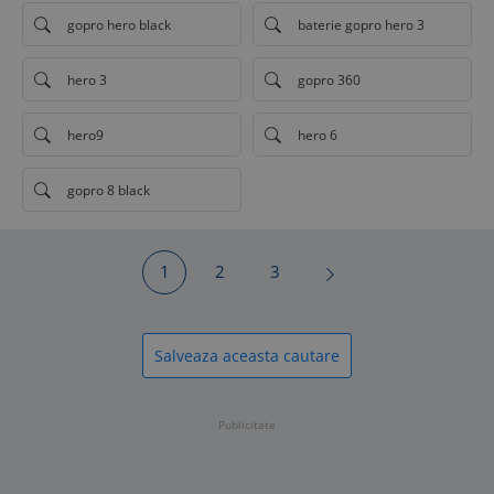
gopro hero black
baterie gopro hero 3
hero 3
gopro 360
hero9
hero 6
gopro 8 black
1
2
3
Salveaza aceasta cautare
Publicitate