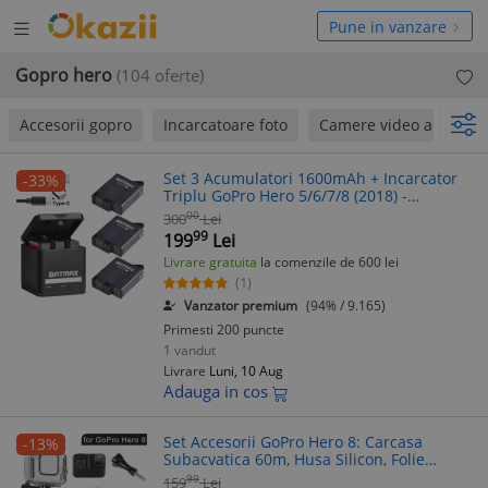
Deschide
hide
Pune in vanzare
meniul
niul
Gopro hero
(104 oferte)
Accesorii gopro
Incarcatoare foto
Camere video actiune
Set 3 Acumulatori 1600mAh + Incarcator
-33%
Triplu GoPro Hero 5/6/7/8 (2018) -
Compatibil si cu Baterie Originala
00
300
Lei
99
199
Lei
Livrare gratuita
la comenzile de 600 lei
(1)
Vanzator premium
(94% / 9.165)
Primesti 200 puncte
1 vandut
Livrare
Luni, 10 Aug
Adauga in cos
Set Accesorii GoPro Hero 8: Carcasa
-13%
Subacvatica 60m, Husa Silicon, Folie
Protectie, Adaptor Trepied, Geanta
99
159
Lei