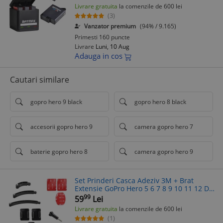
Livrare gratuita
la comenzile de 600 lei
(3)
Vanzator premium
(94% / 9.165)
Primesti 160 puncte
Livrare
Luni, 10 Aug
Adauga in cos
Cautari similare
gopro hero 9 black
gopro hero 8 black
accesorii gopro hero 9
camera gopro hero 7
baterie gopro hero 8
camera gopro hero 9
Set Prinderi Casca Adeziv 3M + Brat
Extensie GoPro Hero 5 6 7 8 9 10 11 12 DJI
Osmo Action SJCAM YI Insta360
99
59
Lei
Livrare gratuita
la comenzile de 600 lei
(1)