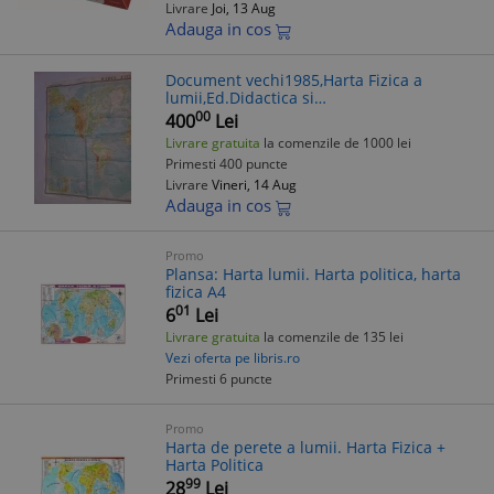
Livrare
Joi, 13 Aug
Adauga in cos
Document vechi1985,Harta Fizica a
lumii,Ed.Didactica si
pedagogica,In.Pol.BRASOV
00
400
Lei
Livrare gratuita
la comenzile de 1000 lei
Primesti 400 puncte
Livrare
Vineri, 14 Aug
Adauga in cos
Promo
Plansa: Harta lumii. Harta politica, harta
fizica A4
01
6
Lei
Livrare gratuita
la comenzile de 135 lei
Vezi oferta pe libris.ro
Primesti 6 puncte
Promo
Harta de perete a lumii. Harta Fizica +
Harta Politica
99
28
Lei