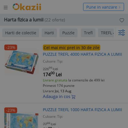
Deschide
hide
Pune in vanzare
meniul
niul
Harta fizica a lumii
(22 oferte)
Harti de colectie
Harti
Puzzle
Trefl
TREFL 4000P
-23%
Cel mai mic pret in 30 de zile
PUZZLE TREFL 4000 HARTA FIZICA A LUMII
Culoare:
Tip:
00
226
Lei
00
174
Lei
Livrare gratuita
la comenzile de 499 lei
Primesti 174 puncte
Livrare
Joi, 13 Aug
Adauga in cos
PUZZLE TREFL 1000 HARTA FIZICA A LUMII
-23%
Culoare:
Tip:
00
77
Lei