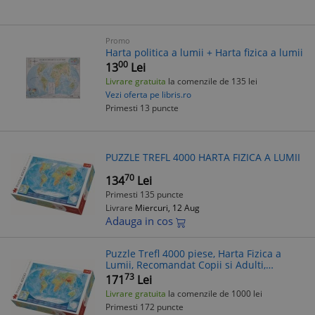
Promo
Harta politica a lumii + Harta fizica a lumii
00
13
Lei
Livrare gratuita
la comenzile de 135 lei
Vezi oferta pe libris.ro
Primesti 13 puncte
PUZZLE TREFL 4000 HARTA FIZICA A LUMII
70
134
Lei
Primesti 135 puncte
Livrare
Miercuri, 12 Aug
Adauga in cos
Puzzle Trefl 4000 piese, Harta Fizica a
Lumii, Recomandat Copii si Adulti,
Multicolor, Joc Educativ
73
171
Lei
Livrare gratuita
la comenzile de 1000 lei
Primesti 172 puncte