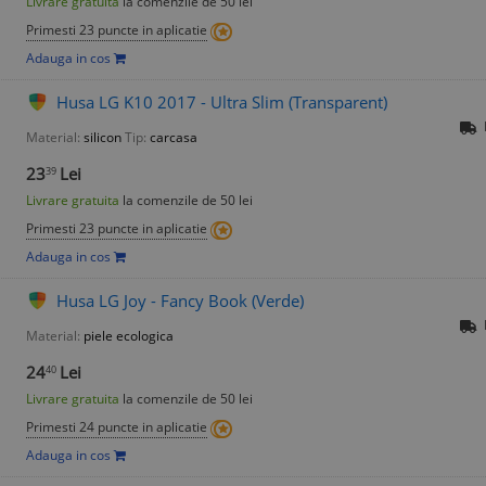
Livrare gratuita
la comenzile de 50 lei
Primesti 23 puncte in aplicatie
Adauga in cos
Husa LG K10 2017 - Ultra Slim (Transparent)
Material:
silicon
Tip:
carcasa
23
Lei
39
Livrare gratuita
la comenzile de 50 lei
Primesti 23 puncte in aplicatie
Adauga in cos
Husa LG Joy - Fancy Book (Verde)
Material:
piele ecologica
24
Lei
40
Livrare gratuita
la comenzile de 50 lei
Primesti 24 puncte in aplicatie
Adauga in cos