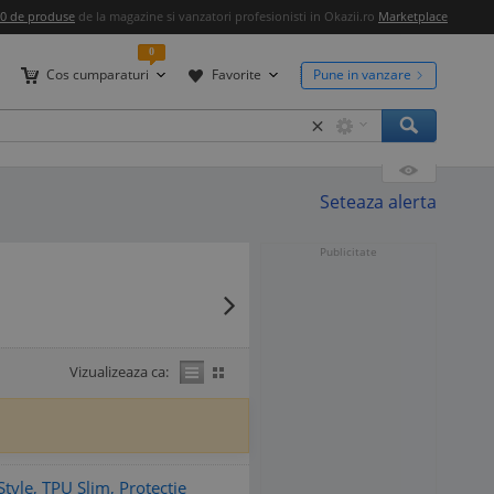
00 de produse
de la magazine si vanzatori profesionisti in Okazii.ro
Marketplace
0
Cos cumparaturi
Favorite
Pune in vanzare
×
Seteaza alerta
Publicitate
Vizualizeaza ca:
yle, TPU Slim, Protectie