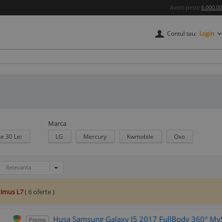
Avem peste
6.000.0
Contul tau:
Login
Marca
te 30 Lei
LG
Mercury
Kwmobile
Oxo
Relevanta
timus L7
( 6 oferte )
Husa Samsung Galaxy J5 2017 FullBody 360° MySt
Promo