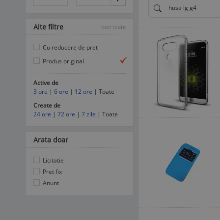
husa lg g4
Alte filtre
vezi toate
Cu reducere de pret
Produs original
Active de
3 ore
|
6 ore
|
12 ore
| Toate
Create de
24 ore
|
72 ore
|
7 zile
| Toate
Arata doar
Licitatie
Pret fix
Anunt