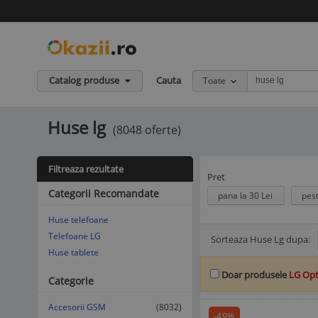
Catalog produse
Cauta
Toate
Huse lg
(8048 oferte)
Filtreaza rezultate
Pret
Categorii Recomandate
pana la 30 Lei
pes
Huse telefoane
Telefoane LG
Sorteaza Huse Lg dupa:
Afisare Lista
Afisare galerie
Huse tablete
Doar produsele
LG Op
Categorie
Accesorii GSM
(8032)
-49%