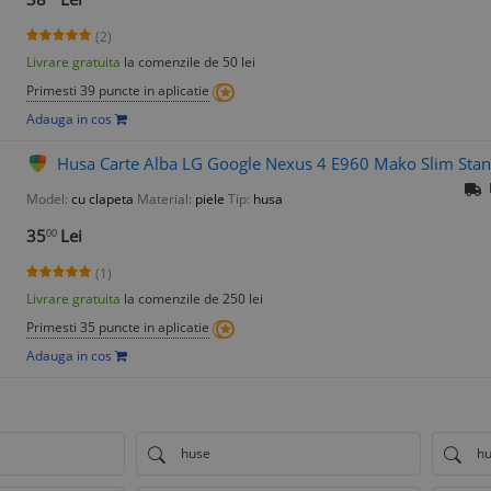
(2)
Livrare gratuita
la comenzile de 50 lei
Primesti 39 puncte in aplicatie
Adauga in cos
Husa Carte Alba LG Google Nexus 4 E960 Mako Slim Sta
Model:
cu clapeta
Material:
piele
Tip:
husa
35
Lei
00
(1)
Livrare gratuita
la comenzile de 250 lei
Primesti 35 puncte in aplicatie
Adauga in cos
huse
hu