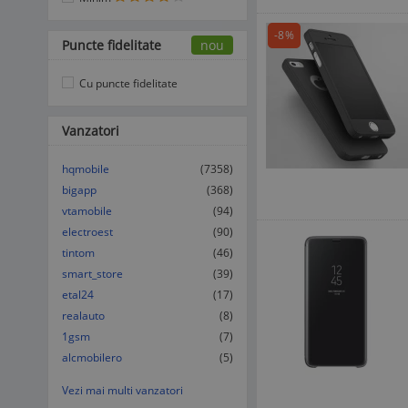
-8%
Puncte fidelitate
nou
Cu puncte fidelitate
Vanzatori
hqmobile
(7358)
bigapp
(368)
vtamobile
(94)
electroest
(90)
tintom
(46)
smart_store
(39)
etal24
(17)
realauto
(8)
1gsm
(7)
alcmobilero
(5)
Vezi mai multi vanzatori