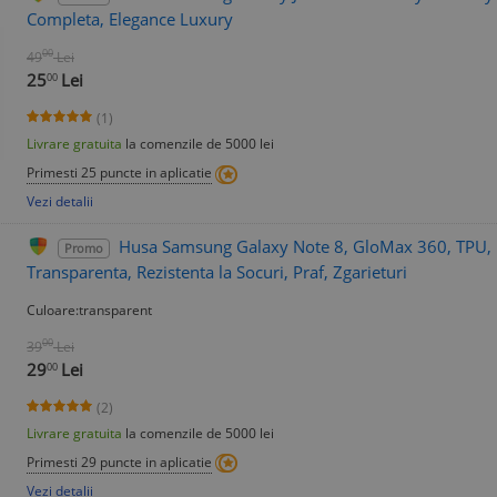
Completa, Elegance Luxury
00
49
Lei
25
Lei
00
(1)
Livrare gratuita
la comenzile de 5000 lei
Primesti 25 puncte in aplicatie
Vezi detalii
Husa Samsung Galaxy Note 8, GloMax 360, TPU, F
Promo
Transparenta, Rezistenta la Socuri, Praf, Zgarieturi
Culoare:transparent
00
39
Lei
29
Lei
00
(2)
Livrare gratuita
la comenzile de 5000 lei
Primesti 29 puncte in aplicatie
Vezi detalii