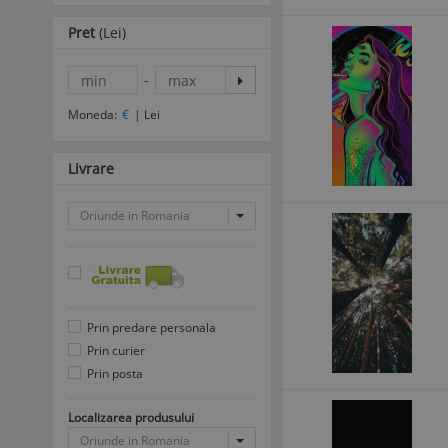
Pret
(Lei)
-
Moneda:
€
|
Lei
Livrare
Oriunde in Romania
Prin predare personala
Prin curier
Prin posta
Localizarea produsului
Oriunde in Romania