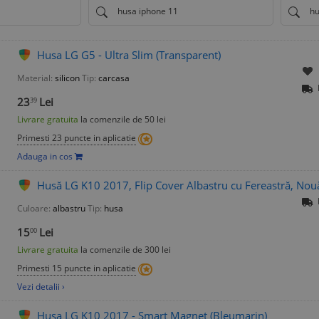
husa iphone 11
hu
Husa LG G5 - Ultra Slim (Transparent)
Material:
silicon
Tip:
carcasa
23
Lei
39
Livrare gratuita
la comenzile de 50 lei
Primesti 23 puncte in aplicatie
Adauga in cos
Husă LG K10 2017, Flip Cover Albastru cu Fereastră, Nou
Culoare:
albastru
Tip:
husa
15
Lei
00
Livrare gratuita
la comenzile de 300 lei
Primesti 15 puncte in aplicatie
Vezi detalii ›
Husa LG K10 2017 - Smart Magnet (Bleumarin)