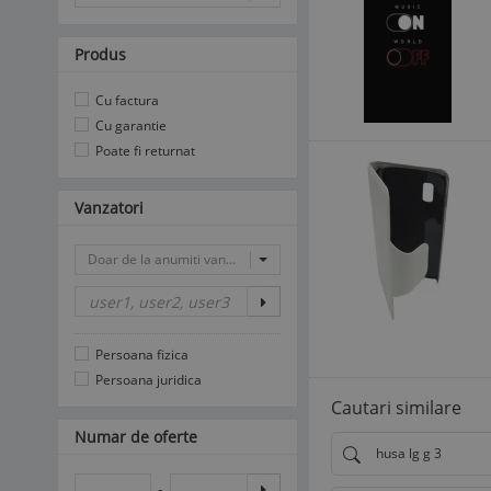
Produs
Cu factura
Cu garantie
Poate fi returnat
Vanzatori
Doar de la anumiti vanzatori
Persoana fizica
Persoana juridica
Cautari similare
Numar de oferte
husa lg g 3
-