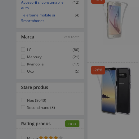
Accesorii si consumabile
(12)
auto
Telefoane mobile si
(4)
Smartphones
Marca
vezi toate
LG
(80)
Mercury
(21)
Kwmobile
(17)
-26%
Oxo
(5)
Stare produs
Nou (8040)
Second hand (8)
Rating produs
nou
Minim