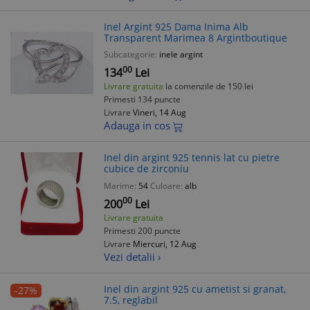
Inel Argint 925 Dama Inima Alb
Transparent Marimea 8 Argintboutique
Subcategorie:
inele argint
00
134
Lei
Livrare gratuita
la comenzile de 150 lei
Primesti 134 puncte
Livrare
Vineri, 14 Aug
Adauga in cos
Inel din argint 925 tennis lat cu pietre
cubice de zirconiu
Marime:
54
Culoare:
alb
00
200
Lei
Livrare gratuita
Primesti 200 puncte
Livrare
Miercuri, 12 Aug
Vezi detalii ›
Inel din argint 925 cu ametist si granat,
-27%
7.5, reglabil