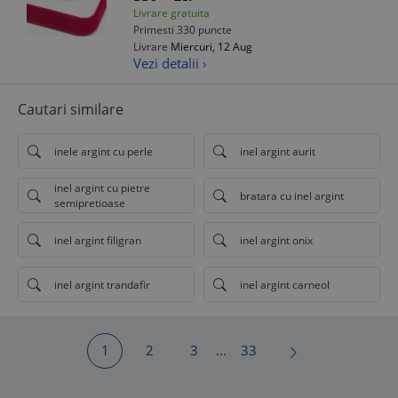
Livrare gratuita
Primesti 330 puncte
Livrare
Miercuri, 12 Aug
Vezi detalii ›
Cautari similare
inele argint cu perle
inel argint aurit
inel argint cu pietre
bratara cu inel argint
semipretioase
inel argint filigran
inel argint onix
inel argint trandafir
inel argint carneol
1
2
3
...
33