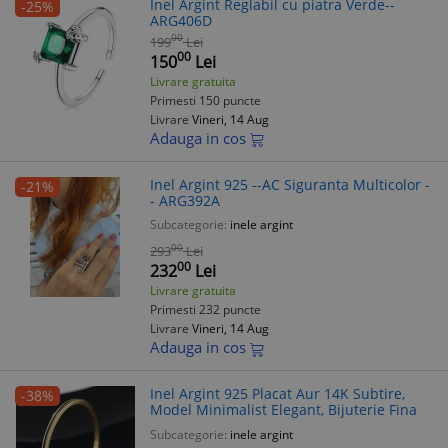
Inel Argint Reglabil cu piatra Verde--
-25%
ARG406D
00
199
Lei
00
150
Lei
Livrare gratuita
Primesti 150 puncte
Livrare
Vineri, 14 Aug
Adauga in cos
Inel Argint 925 --AC Siguranta Multicolor -
-21%
- ARG392A
Subcategorie:
inele argint
00
293
Lei
00
232
Lei
Livrare gratuita
Primesti 232 puncte
Livrare
Vineri, 14 Aug
Adauga in cos
Inel Argint 925 Placat Aur 14K Subtire,
-38%
Model Minimalist Elegant, Bijuterie Fina
Subcategorie:
inele argint