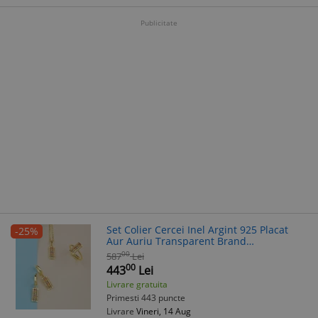
Publicitate
Set Colier Cercei Inel Argint 925 Placat
-25%
Aur Auriu Transparent Brand
Argintboutique Model SET400L
00
587
Lei
00
443
Lei
Livrare gratuita
Primesti 443 puncte
Livrare
Vineri, 14 Aug