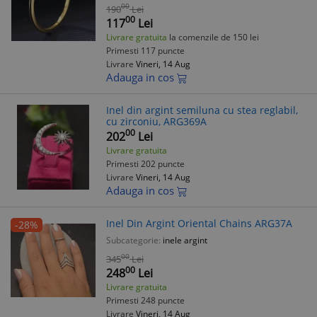
00
190
Lei
00
117
Lei
Livrare gratuita
la comenzile de 150 lei
Primesti 117 puncte
Livrare
Vineri, 14 Aug
Adauga in cos
Inel din argint semiluna cu stea reglabil,
cu zirconiu, ARG369A
00
202
Lei
Livrare gratuita
Primesti 202 puncte
Livrare
Vineri, 14 Aug
Adauga in cos
Inel Din Argint Oriental Chains ARG37A
-28%
Subcategorie:
inele argint
00
345
Lei
00
248
Lei
Livrare gratuita
Primesti 248 puncte
Livrare
Vineri, 14 Aug