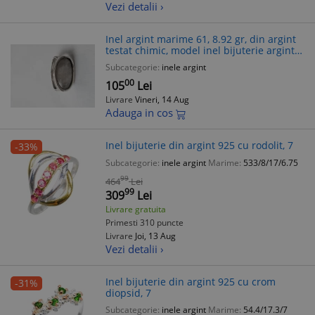
Vezi detalii ›
Inel argint marime 61, 8.92 gr, din argint
testat chimic, model inel bijuterie argintiu
fara pietre
Subcategorie:
inele argint
00
105
Lei
Livrare
Vineri, 14 Aug
Adauga in cos
Inel bijuterie din argint 925 cu rodolit, 7
-33%
Subcategorie:
inele argint
Marime:
533/8/17/6.75
99
464
Lei
99
309
Lei
Livrare gratuita
Primesti 310 puncte
Livrare
Joi, 13 Aug
Vezi detalii ›
Inel bijuterie din argint 925 cu crom
-31%
diopsid, 7
Subcategorie:
inele argint
Marime:
54.4/17.3/7