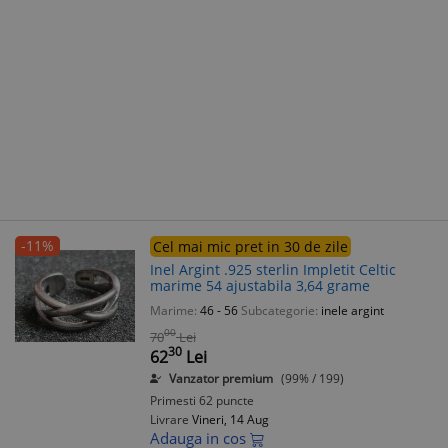
-11%
Cel mai mic pret in 30 de zile
Inel Argint .925 sterlin Impletit Celtic
marime 54 ajustabila 3,64 grame
Marime:
46 - 56
Subcategorie:
inele argint
00
70
Lei
30
62
Lei
Vanzator premium
(99% / 199)
Primesti 62 puncte
Livrare
Vineri, 14 Aug
Adauga in cos