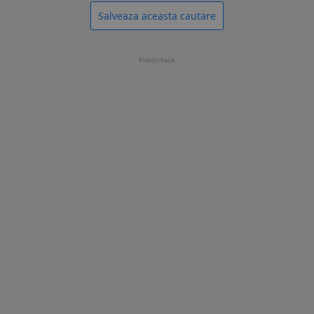
Salveaza aceasta cautare
Publicitate