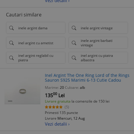
Vezi detalii ›
Cautari similare
inele argint dama
inele argint vintage
inele argint barbati
inel argint cu ametist
vintage
inel argint reglabil cu
inel argint cu piatra
piatra
albastra
Inel Argint The One Ring Lord of the Rings
Sauron S925 Marimi 6-13 Cutie Cadou
Marime:
20
Culoare:
alb
00
135
Lei
Livrare gratuita
la comenzile de 150 lei
(5)
Primesti 135 puncte
Livrare
Miercuri, 12 Aug
Vezi detalii ›