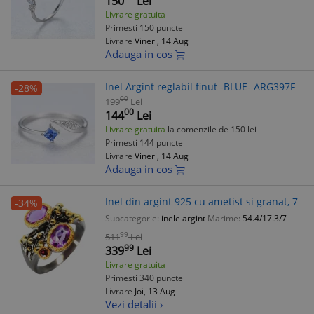
150
Lei
Livrare gratuita
Primesti 150 puncte
Livrare
Vineri, 14 Aug
Adauga in cos
Inel Argint reglabil finut -BLUE- ARG397F
-28%
00
199
Lei
00
144
Lei
Livrare gratuita
la comenzile de 150 lei
Primesti 144 puncte
Livrare
Vineri, 14 Aug
Adauga in cos
Inel din argint 925 cu ametist si granat, 7
-34%
Subcategorie:
inele argint
Marime:
54.4/17.3/7
99
511
Lei
99
339
Lei
Livrare gratuita
Primesti 340 puncte
Livrare
Joi, 13 Aug
Vezi detalii ›