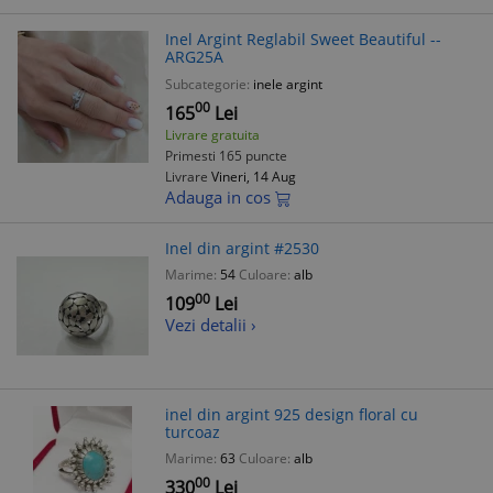
Inel Argint Reglabil Sweet Beautiful --
ARG25A
Subcategorie:
inele argint
00
165
Lei
Livrare gratuita
Primesti 165 puncte
Livrare
Vineri, 14 Aug
Adauga in cos
Inel din argint #2530
Marime:
54
Culoare:
alb
00
109
Lei
Vezi detalii ›
inel din argint 925 design floral cu
turcoaz
Marime:
63
Culoare:
alb
00
330
Lei