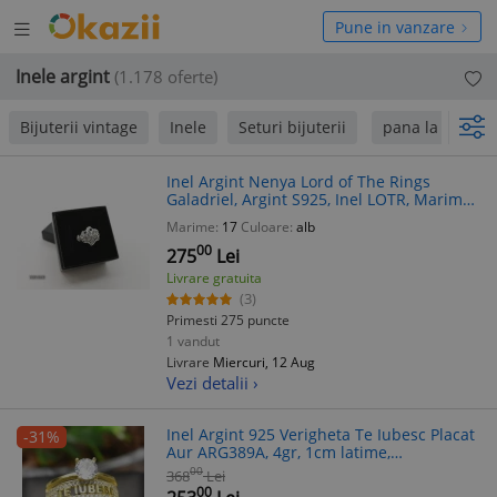
Deschide
hide
Pune in vanzare
meniul
niul
Inele argint
(1.178 oferte)
Bijuterii vintage
Inele
Seturi bijuterii
pana la 120 Lei
Inel Argint Nenya Lord of The Rings
Galadriel, Argint S925, Inel LOTR, Marime
6/7, Cutie Bijuterii Cadou
Marime:
17
Culoare:
alb
00
275
Lei
Livrare gratuita
(3)
Primesti 275 puncte
1 vandut
Livrare
Miercuri, 12 Aug
Vezi detalii ›
Inel Argint 925 Verigheta Te Iubesc Placat
-31%
Aur ARG389A, 4gr, 1cm latime,
Transparent, Marime 7/8/9/10
00
368
Lei
00