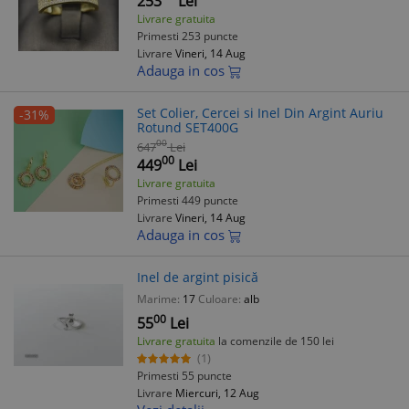
253
Lei
Livrare gratuita
Primesti 253 puncte
Livrare
Vineri, 14 Aug
Adauga in cos
Set Colier, Cercei si Inel Din Argint Auriu
-31%
Rotund SET400G
00
647
Lei
00
449
Lei
Livrare gratuita
Primesti 449 puncte
Livrare
Vineri, 14 Aug
Adauga in cos
Inel de argint pisică
Marime:
17
Culoare:
alb
00
55
Lei
Livrare gratuita
la comenzile de 150 lei
(1)
Primesti 55 puncte
Livrare
Miercuri, 12 Aug