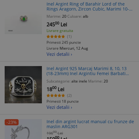
Inel Argint Ring of Barahir Lord of the
Rings Aragorn, Zircon Cubic, Marimi 10-
11, S925
Marime:
20
Culoare:
alb
00
245
Lei
Livrare gratuita
(1)
Primesti 245 puncte
Livrare
Miercuri, 12 Aug
Vezi detalii ›
Inel Argint 925 Marcaj Marimi 8, 10, 13
(18-23mm) Inel Argintiu Femei Barbati
Cadou
Subcategorie:
alte inele
Marime:
20
00
18
Lei
(2)
Primesti 18 puncte
Vezi detalii ›
Inel din argint lucrat manual cu frunze de
-23%
maslin ARG301
00
196
Lei
00