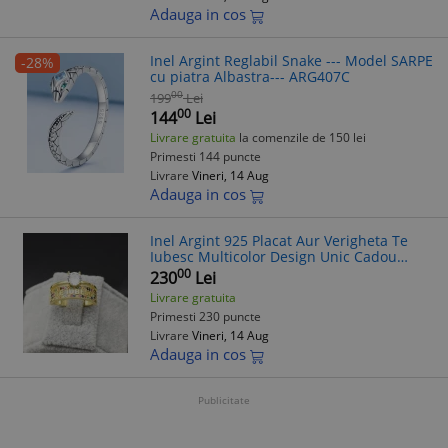
Adauga in cos
Inel Argint Reglabil Snake --- Model SARPE
-28%
cu piatra Albastra--- ARG407C
00
199
Lei
00
144
Lei
Livrare gratuita
la comenzile de 150 lei
Primesti 144 puncte
Livrare
Vineri, 14 Aug
Adauga in cos
Inel Argint 925 Placat Aur Verigheta Te
Iubesc Multicolor Design Unic Cadou
Femei Eleganta
00
230
Lei
Livrare gratuita
Primesti 230 puncte
Livrare
Vineri, 14 Aug
Adauga in cos
Publicitate