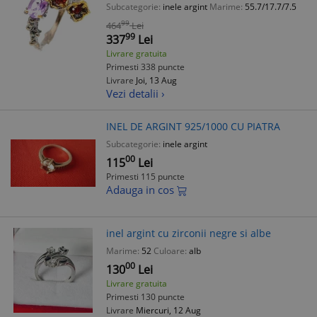
Subcategorie:
inele argint
Marime:
55.7/17.7/7.5
99
464
Lei
99
337
Lei
Livrare gratuita
Primesti 338 puncte
Livrare
Joi, 13 Aug
Vezi detalii ›
INEL DE ARGINT 925/1000 CU PIATRA
Subcategorie:
inele argint
00
115
Lei
Primesti 115 puncte
Adauga in cos
inel argint cu zirconii negre si albe
Marime:
52
Culoare:
alb
00
130
Lei
Livrare gratuita
Primesti 130 puncte
Livrare
Miercuri, 12 Aug