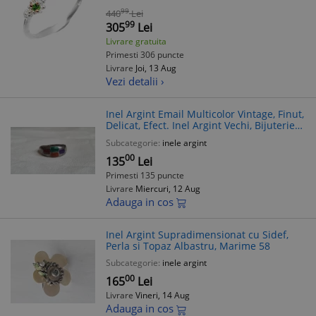
99
440
Lei
99
305
Lei
Livrare gratuita
Primesti 306 puncte
Livrare
Joi, 13 Aug
Vezi detalii ›
Inel Argint Email Multicolor Vintage, Finut,
Delicat, Efect. Inel Argint Vechi, Bijuterie
Argint Second Hand. Marcaj Argint Foto
Subcategorie:
inele argint
00
135
Lei
Primesti 135 puncte
Livrare
Miercuri, 12 Aug
Adauga in cos
Inel Argint Supradimensionat cu Sidef,
Perla si Topaz Albastru, Marime 58
Subcategorie:
inele argint
00
165
Lei
Livrare
Vineri, 14 Aug
Adauga in cos