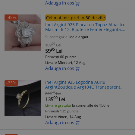
Adauga in cos
-45%
Cel mai mic pret in 30 de zile
Inel Argint 925 Placat cu Topaz Albastru,
Marimi 6-12, Bijuterie Femei Elegantă,
Cadou Special
Subcategorie:
inele argint
00
109
Lei
95
59
Lei
Primesti 60 puncte
Livrare
Miercuri, 12 Aug
Adauga in cos
Inel Argint 925 Logodna Auriu
-33%
ArgintBoutique Arg104C Transparent
Marime 7/8/9 (17.3-18.9mm)
00
200
Lei
00
135
Lei
Livrare gratuita
la comenzile de 150 lei
Primesti 135 puncte
Livrare
Vineri, 14 Aug
Adauga in cos