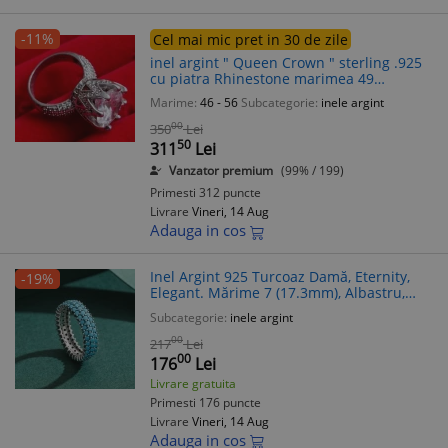
-11%
Cel mai mic pret in 30 de zile
inel argint " Queen Crown " sterling .925
cu piatra Rhinestone marimea 49
greutate 6,46 grame
Marime:
46 - 56
Subcategorie:
inele argint
00
350
Lei
50
311
Lei
Vanzator premium
(99% / 199)
Primesti 312 puncte
Livrare
Vineri, 14 Aug
Adauga in cos
Inel Argint 925 Turcoaz Damă, Eternity,
-19%
Elegant. Mărime 7 (17.3mm), Albastru,
6mm lățime
Subcategorie:
inele argint
00
217
Lei
00
176
Lei
Livrare gratuita
Primesti 176 puncte
Livrare
Vineri, 14 Aug
Adauga in cos