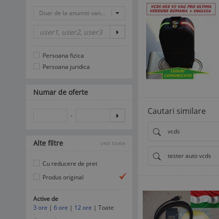
Doar de la anumiti vanzatori
Persoana fizica
Persoana juridica
Numar de oferte
Cautari similare
-
vcds
Alte filtre
vezi toate
tester auto vcds
Cu reducere de pret
Produs original
Active de
3 ore
|
6 ore
|
12 ore
| Toate