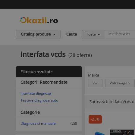
Catalog produse
Cauta
Toate
Interfata vcds
(28 oferte)
Filtreaza rezultate
Marca
Categorii Recomandate
Vw
Volkswagen
Interfata diagnoza
Testere diagnoza auto
Sorteaza Interfata Vcds d
Afisare Lista
Afisare galerie
Categorie
-25%
Diagnoza si manuale
(28)