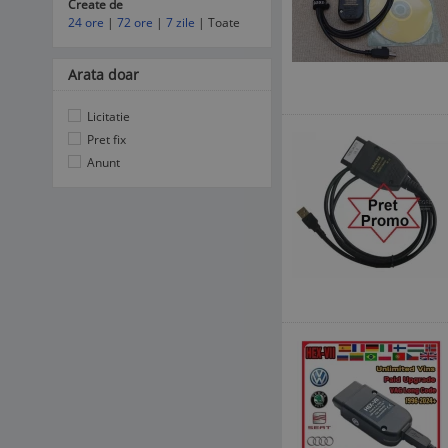
Create de
24 ore
|
72 ore
|
7 zile
| Toate
Arata doar
Licitatie
Pret fix
Anunt