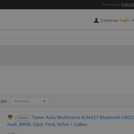
Avem peste
6.000.0
Contul tau:
Login
upa:
Relevanta
Tester Auto Multimarca ELM327 Bluetooth OBD2 
Promo
Audi, BMW, Opel, Ford, Volvo + Cadou
00