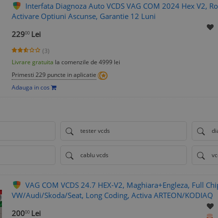
Interfata Diagnoza Auto VCDS VAG COM 2024 Hex V2, Ro
Activare Optiuni Ascunse, Garantie 12 Luni
229
Lei
00
(3)
Livrare gratuita
la comenzile de 4999 lei
Primesti 229 puncte in aplicatie
Adauga in cos
tester vcds
di
cablu vcds
vc
VAG COM VCDS 24.7 HEX-V2, Maghiara+Engleza, Full Chip
VW/Audi/Skoda/Seat, Long Coding, Activa ARTEON/KODIAQ
200
Lei
00