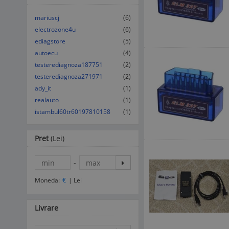
mariuscj
(6)
electrozone4u
(6)
ediagstore
(5)
autoecu
(4)
testerediagnoza187751
(2)
testerediagnoza271971
(2)
ady_it
(1)
realauto
(1)
istambul60tr60197810158
(1)
Pret
(Lei)
-
Moneda:
€
|
Lei
Livrare