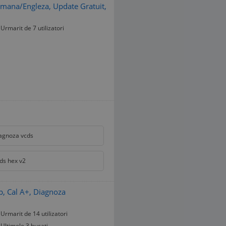
mana/Engleza, Update Gratuit,
Urmarit de 7 utilizatori
agnoza vcds
ds hex v2
, Cal A+, Diagnoza
Urmarit de 14 utilizatori
Ultimele 3 bucati