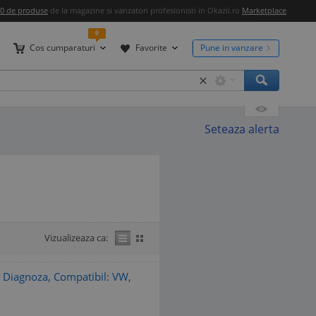
00 de produse
de la magazine si vanzatori profesionisti in Okazii.ro
Marketplace
0
Cos cumparaturi
Favorite
Pune in vanzare
×
Seteaza alerta
Vizualizeaza ca:
Diagnoza, Compatibil: VW,