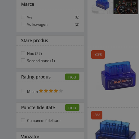
Marca
Vw
(6)
Volkswagen
(2)
Stare produs
Nou (27)
-33%
Second hand (1)
Rating produs
nou
Minim
Puncte fidelitate
nou
-8%
Cu puncte fidelitate
Vanzatori