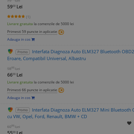
79
Lei
59
Lei
00
(1)
Livrare gratuita
la comenzile de 5000 lei
Primesti 59 puncte in aplicatie
Adauga in cos
Interfata Diagnoza Auto ELM327 Bluetooth OBD2, 
Promo
Eroare, Compatibil Universal, Albastru
00
98
Lei
66
Lei
00
Livrare gratuita
la comenzile de 5000 lei
Primesti 66 puncte in aplicatie
Adauga in cos
Interfata Diagnoza Auto ELM327 Mini Bluetooth 
Promo
cu VW, Opel, Ford, Renault, BMW + CD
00
60
Lei
55
Lei
00