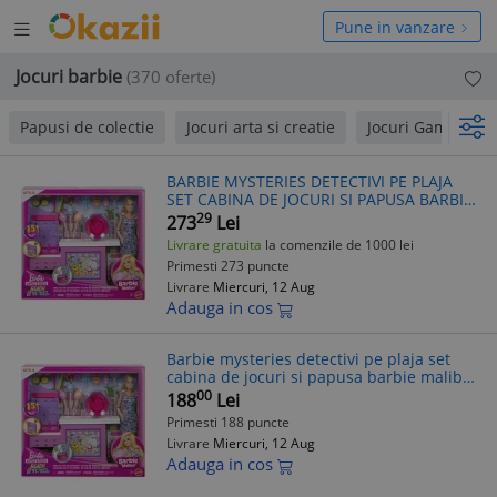
Deschide
hide
Pune in vanzare
meniul
niul
Jocuri barbie
(370 oferte)
Papusi de colectie
Jocuri arta si creatie
Jocuri Game Boy
BARBIE MYSTERIES DETECTIVI PE PLAJA
SET CABINA DE JOCURI SI PAPUSA BARBIE
MALIBU CU ACCESORII
29
273
Lei
Livrare gratuita
la comenzile de 1000 lei
Primesti 273 puncte
Livrare
Miercuri, 12 Aug
Adauga in cos
Barbie mysteries detectivi pe plaja set
cabina de jocuri si papusa barbie malibu
cu accesorii
00
188
Lei
Primesti 188 puncte
Livrare
Miercuri, 12 Aug
Adauga in cos