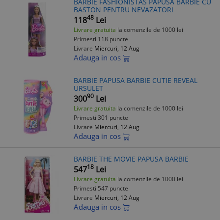
BARBIE FASHIONISTAS PAPUSA BARBIE CU
BASTON PENTRU NEVAZATORI
48
118
Lei
Livrare gratuita
la comenzile de 1000 lei
Primesti 118 puncte
Livrare
Miercuri, 12 Aug
Adauga in cos
BARBIE PAPUSA BARBIE CUTIE REVEAL
URSULET
90
300
Lei
Livrare gratuita
la comenzile de 1000 lei
Primesti 301 puncte
Livrare
Miercuri, 12 Aug
Adauga in cos
BARBIE THE MOVIE PAPUSA BARBIE
18
547
Lei
Livrare gratuita
la comenzile de 1000 lei
Primesti 547 puncte
Livrare
Miercuri, 12 Aug
Adauga in cos