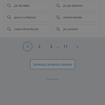
joc de tabla
joc pe televizor
jocuri cu thomas
costum barbie
roata norocului joc
joc avioane
1
2
3
...
11
Salveaza aceasta cautare
Publicitate