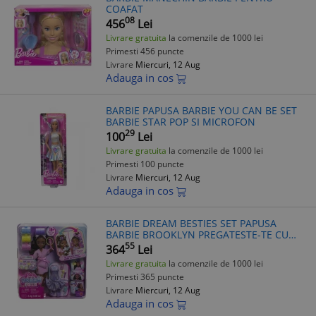
COAFAT
08
456
Lei
Livrare gratuita
la comenzile de 1000 lei
Primesti 456 puncte
Livrare
Miercuri, 12 Aug
Adauga in cos
BARBIE PAPUSA BARBIE YOU CAN BE SET
BARBIE STAR POP SI MICROFON
29
100
Lei
Livrare gratuita
la comenzile de 1000 lei
Primesti 100 puncte
Livrare
Miercuri, 12 Aug
Adauga in cos
BARBIE DREAM BESTIES SET PAPUSA
BARBIE BROOKLYN PREGATESTE-TE CU
BARBIE
55
364
Lei
Livrare gratuita
la comenzile de 1000 lei
Primesti 365 puncte
Livrare
Miercuri, 12 Aug
Adauga in cos