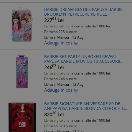
BARBIE DREAM BESTIES PAPUSA BARBIE
BROOKLYN PETRECERE PE ROLE
91
227
Lei
Livrare gratuita
la comenzile de 1000 lei
Primesti 228 puncte
Livrare
Miercuri, 12 Aug
Adauga in cos
BARBIE SET PARTY UNBOXED REVEAL
PAPUSA BARBIE MOV CU 10 ACCESORII
SURPRIZA
03
246
Lei
Livrare gratuita
la comenzile de 1000 lei
Primesti 246 puncte
Livrare
Miercuri, 12 Aug
Adauga in cos
BARBIE SIGNATURE ANIVERSARE 80 DE
ANI PAPUSA BARBIE BLONDA CU ROCHIE
DE BAL ROSIE
20
820
Lei
Livrare gratuita
la comenzile de 1000 lei
Primesti 820 puncte
Livrare
Miercuri, 12 Aug