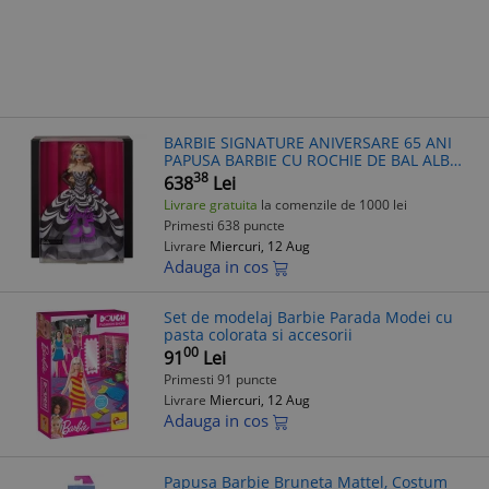
BARBIE SIGNATURE ANIVERSARE 65 ANI
PAPUSA BARBIE CU ROCHIE DE BAL ALB
NEGRU
38
638
Lei
Livrare gratuita
la comenzile de 1000 lei
Primesti 638 puncte
Livrare
Miercuri, 12 Aug
Adauga in cos
Set de modelaj Barbie Parada Modei cu
pasta colorata si accesorii
00
91
Lei
Primesti 91 puncte
Livrare
Miercuri, 12 Aug
Adauga in cos
Papusa Barbie Bruneta Mattel, Costum