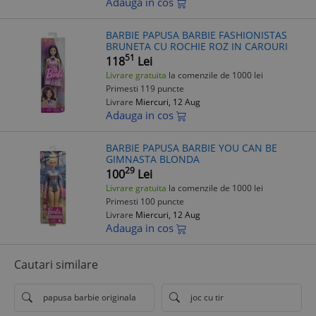
Adauga in cos
BARBIE PAPUSA BARBIE FASHIONISTAS
BRUNETA CU ROCHIE ROZ IN CAROURI
51
118
Lei
Livrare gratuita
la comenzile de 1000 lei
Primesti 119 puncte
Livrare
Miercuri, 12 Aug
Adauga in cos
BARBIE PAPUSA BARBIE YOU CAN BE
GIMNASTA BLONDA
29
100
Lei
Livrare gratuita
la comenzile de 1000 lei
Primesti 100 puncte
Livrare
Miercuri, 12 Aug
Adauga in cos
Cautari similare
papusa barbie originala
joc cu tir