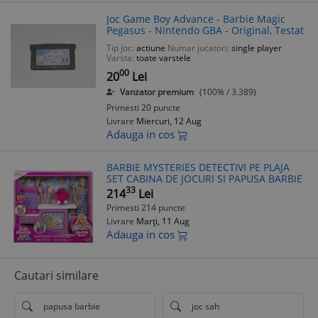
Joc Game Boy Advance - Barbie Magic
Pegasus - Nintendo GBA - Original, Testat
Tip joc:
actiune
Numar jucatori:
single player
Varsta:
toate varstele
00
20
Lei
Vanzator premium
(100% / 3.389)
Primesti 20 puncte
Livrare
Miercuri, 12 Aug
Adauga in cos
BARBIE MYSTERIES DETECTIVI PE PLAJA
SET CABINA DE JOCURI SI PAPUSA BARBIE
33
214
Lei
Primesti 214 puncte
Livrare
Marți, 11 Aug
Adauga in cos
Cautari similare
papusa barbie
joc sah