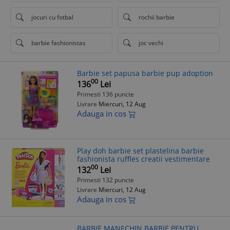
jocuri cu fotbal
rochii barbie
barbie fashionistas
joc vechi
Barbie set papusa barbie pup adoption
00
136
Lei
Primesti 136 puncte
Livrare
Miercuri, 12 Aug
Adauga in cos
Play doh barbie set plastelina barbie
fashionista ruffles creatii vestimentare
00
132
Lei
Primesti 132 puncte
Livrare
Miercuri, 12 Aug
Adauga in cos
BARBIE MANECHIN BARBIE PENTRU