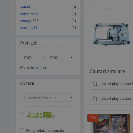
salutit
(3)
cornelbard
(1)
vintage508
(1)
avtentic48
(1)
Pret
(Lei)
-
Moneda:
€
|
Lei
Cautari similare
Livrare
jocuri play station 
Oriunde in Romania
jocuri play station
-5%
Prin predare personala