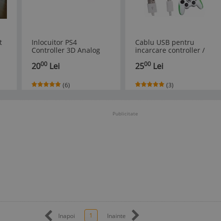
t
Inlocuitor PS4
Cablu USB pentru
Controller 3D Analog
incarcare controller /
Joystick - nou
maneta Xbox One sau
00
00
20
Lei
25
Lei
PlayStation 4 (PS4)
(6)
(3)
Publicitate
1
Inapoi
Inainte