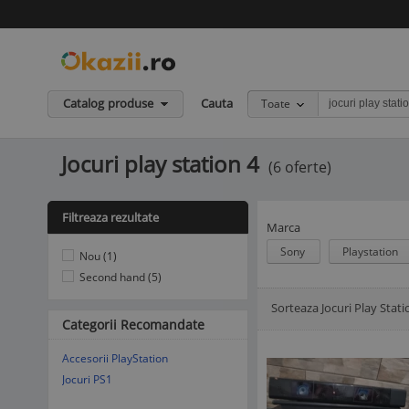
Catalog produse
Cauta
Toate
Jocuri play station 4
(6 oferte)
Filtreaza rezultate
Marca
Sony
Playstation
Nou (1)
Second hand (5)
Sorteaza Jocuri Play Stati
Afisare Lista
Afisare galerie
Categorii Recomandate
Accesorii PlayStation
Jocuri PS1