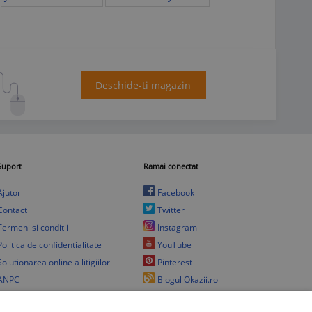
Deschide-ti magazin
Suport
Ramai conectat
Ajutor
Facebook
Contact
Twitter
Termeni si conditii
Instagram
Politica de confidentialitate
YouTube
Solutionarea online a litigiilor
Pinterest
ANPC
Blogul Okazii.ro