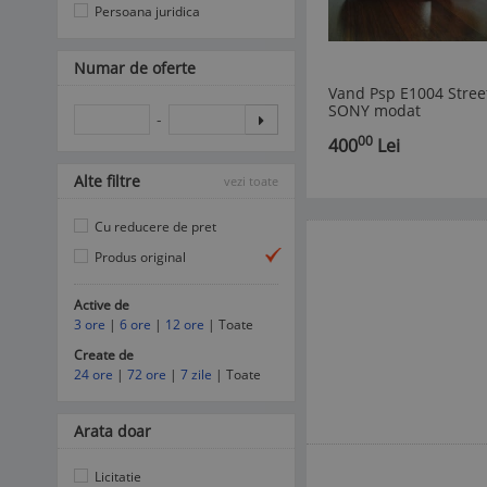
Persoana juridica
Numar de oferte
Vand Psp E1004 Stree
SONY modat
-
permanent+card de
00
400
Lei
4gb
Alte filtre
vezi toate
Cu reducere de pret
Produs original
Active de
3 ore
|
6 ore
|
12 ore
| Toate
Create de
24 ore
|
72 ore
|
7 zile
| Toate
Arata doar
Licitatie