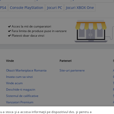
 PS4
Console PlayStation
Jocuri PC
Jocuri XBOX One
Acces la mii de cumparatori
Fara limita de produse puse in vanzare
Platesti doar daca vinzi
Vinde
Parteneri
Okazii Marketplace Romania
Site-uri partenere
Invata cum sa vinzi
Vinde acum
Deschide-ti magazin
Sistemul de calificative
Vanzatori Premium
Adauga anunt auto gratuit
ru a stoca și a accesa informații pe dispozitivul dvs. și pentru a