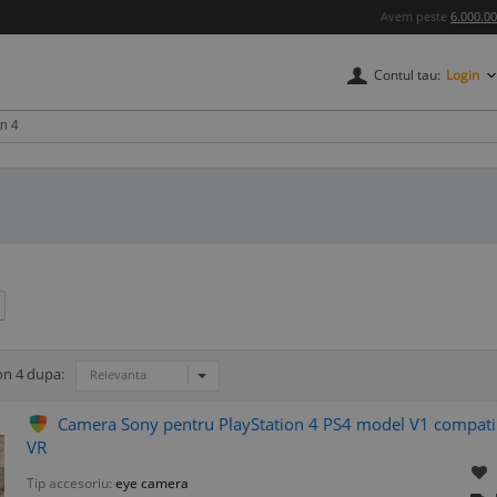
Avem peste
6.000.0
Contul tau:
Login
on 4 dupa:
Relevanta
Camera Sony pentru PlayStation 4 PS4 model V1 compatibil
VR
Tip accesoriu:
eye camera