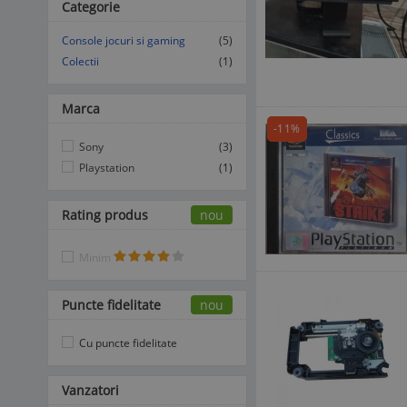
Categorie
Console jocuri si gaming
(5)
Colectii
(1)
Marca
-11%
Sony
(3)
Playstation
(1)
Rating produs
nou
Minim
Puncte fidelitate
nou
Cu puncte fidelitate
Vanzatori