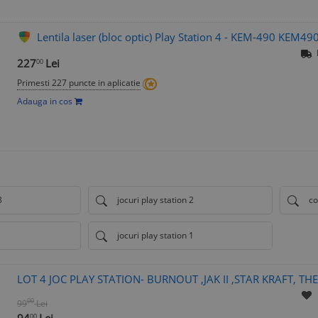
Lentila laser (bloc optic) Play Station 4 - KEM-490 KEM4
227
Lei
00
Primesti 227 puncte in aplicatie
Adauga in cos
3
jocuri play station 2
co
jocuri play station 1
LOT 4 JOC PLAY STATION- BURNOUT ,JAK II ,STAR KRAFT, 
00
99
Lei
00