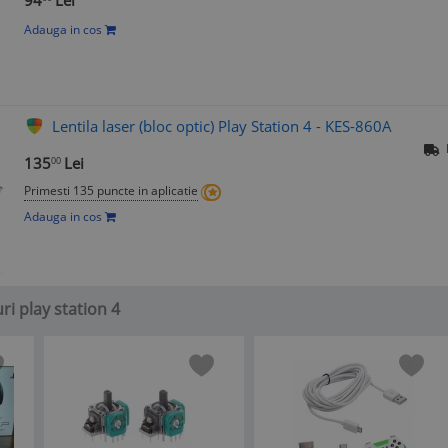
94
Lei
Adauga in cos
Lentila laser (bloc optic) Play Station 4 - KES-860A
135
Lei
00
Primesti 135 puncte in aplicatie
Adauga in cos
uri play station 4