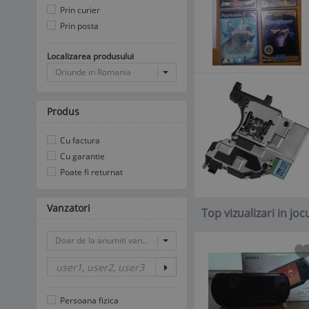
Prin curier
Prin posta
Localizarea produsului
Oriunde in Romania
Produs
Cu factura
Cu garantie
Poate fi returnat
Vanzatori
Top vizualizari in joc
Doar de la anumiti vanzatori
Persoana fizica