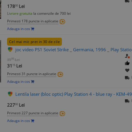
178
Lei
00
Livrare gratuita
la comenzile de 700 lei
Primesti 178 puncte in aplicatie
Adauga in cos
Cel mai mic pret in 30 de zile
joc video PS1 Soviet Strike _ Germania, 1996 _ Play Stati
00
35
Lei
31
Lei
15
Primesti 31 puncte in aplicatie
Adauga in cos
Lentila laser (bloc optic) Play Station 4 - blue ray - KEM-
227
Lei
00
Primesti 227 puncte in aplicatie
Adauga in cos