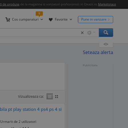
00 de produse
de la magazine si vanzatori profesionisti in Okazii.ro
Marketplace
0
Cos cumparaturi
Favorite
Pune in vanzare
×
Seteaza alerta
Publicitate
Vizualizeaza ca:
a pt play station 4 ps4 ps 4 si
Urmarit de 2 utilizatori