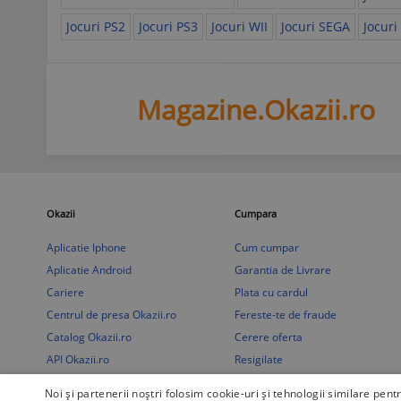
Jocuri PS2
Jocuri PS3
Jocuri WII
Jocuri SEGA
Jocuri
Magazine.Okazii.ro
Okazii
Cumpara
Aplicatie Iphone
Cum cumpar
Aplicatie Android
Garantia de Livrare
Cariere
Plata cu cardul
Centrul de presa Okazii.ro
Fereste-te de fraude
Catalog Okazii.ro
Cerere oferta
API Okazii.ro
Resigilate
Puncte de fidelitate
Noi și partenerii noștri folosim cookie-uri și tehnologii similare pent