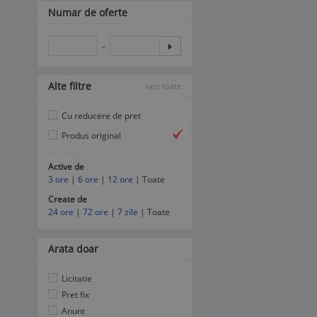
Numar de oferte
-
Alte filtre
vezi toate
Cu reducere de pret
Produs original
Active de
3 ore
|
6 ore
|
12 ore
| Toate
Create de
24 ore
|
72 ore
|
7 zile
| Toate
Arata doar
Licitatie
Pret fix
Anunt