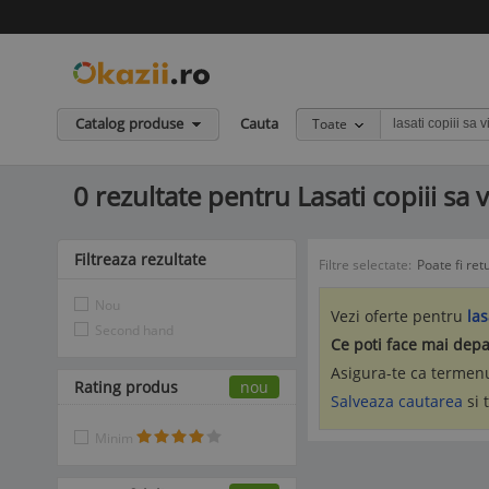
Catalog produse
Cauta
Toate
0 rezultate pentru Lasati copiii sa 
Filtreaza rezultate
Filtre selectate:
Poate fi ret
Nou
Vezi oferte pentru
las
Second hand
Ce poti face mai depa
Asigura-te ca termenu
Rating produs
nou
Salveaza cautarea
si 
Minim