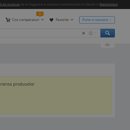
00 de produse
de la magazine si vanzatori profesionisti in Okazii.ro
Marketplace
0
Cos cumparaturi
Favorite
Pune in vanzare
×
crierea produselor