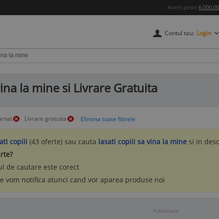
Avem peste
6.000.0
Contul tau:
Login
vina la mine si Livrare Gratuita
urnat
Livrare gratuita
ati copiii
(43 oferte) sau cauta
lasati copiii sa vina la mine
si in des
rte?
l de cautare este corect
te vom notifica atunci cand vor aparea produse noi
Publicitate