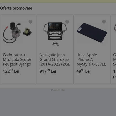
Oferte promovate
Carburator +
Navigatie Jeep
Husa Apple
G
Muzicuta Scuter
Grand Cherokee
iPhone 7,
M
Peugeot Django
(2014-2022) 2GB
MyStyle X-LEVEL
S
80cc
RAM Android 13
Metalic Black
R
00
99
95
122
Lei
917
Lei
49
Lei
1
GPS Wi-FI
5
(
Carplay Android
*
Auto USB
Bluetooth Radio
Publicitate
Waze
Touchscreen 9
inch