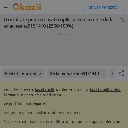
Deschide
hide
Pune in vanzare
meniul
niul
0 rezultate pentru Lasati copiii sa vina la mine de la
enacheana9191410 (2366/100%)
Publicitate
Poate fi returnat
De la: enacheana9191410
Carti rel
Vezi oferte pentru
lasati copiii
(43 oferte) sau cauta
lasati copiii sa vina
la mine
si in descrierea produselor
Ce poti face mai departe?
Asigura-te ca termenul de cautare este corect
Salveaza cautarea
si te vom notifica atunci cand vor aparea oferte noi