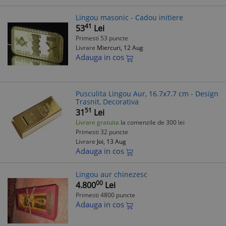
Lingou masonic - Cadou initiere
41
53
Lei
Primesti 53 puncte
Livrare
Miercuri, 12 Aug
Adauga in cos
Pusculita Lingou Aur, 16.7x7.7 cm - Design
Trasnit, Decorativa
51
31
Lei
Livrare gratuita
la comenzile de 300 lei
Primesti 32 puncte
Livrare
Joi, 13 Aug
Adauga in cos
Lingou aur chinezesc
00
4.800
Lei
Primesti 4800 puncte
Adauga in cos