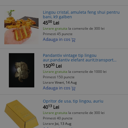
Lingou cristal, amuleta feng shui pentru
bani, k9 galben
00
45
Lei
Livrare gratuita
la comenzile de 300 lei
Primesti 45 puncte
Adauga in cos
Pandantiv vintage tip lingou
aur,pandantiv elefant aurit,transport
GRATUIT
00
150
Lei
Livrare gratuita
la comenzile de 1000 lei
Primesti 150 puncte
Livrare
Vineri, 14 Aug
Adauga in cos
Opritor de usa, tip lingou, auriu
13
40
Lei
Livrare gratuita
la comenzile de 300 lei
Primesti 40 puncte
Livrare
Joi, 13 Aug