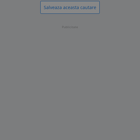
Salveaza aceasta cautare
Publicitate