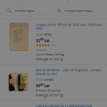
moneda lingou
moneda argint lingou
Lingou Auriu Africa de Sud Leu - Antilopa
UNC
Zona:
africa
00
32
Lei
(1)
1 vandut
Livrare
Vineri, 14 Aug
Adauga in cos
Marea Britanie - Lion of England - Lingou
placat cu Aur
Zona:
europa
00
55
Lei
Primesti 55 puncte
Adauga in cos
LINGOU MONEDA COMEMORATIVA