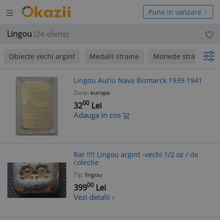
Deschide
hide
Pune in vanzare
meniul
niul
Lingou
(24 oferte)
Obiecte vechi argint
Medalii straine
Monede straine
Lingou Auriu Nava Bismarck 1939-1941
Zona:
europa
00
32
Lei
Adauga in cos
Rar !!!! Lingou argint -vechi 1/2 oz / de
colectie
Tip:
lingou
00
399
Lei
Vezi detalii ›