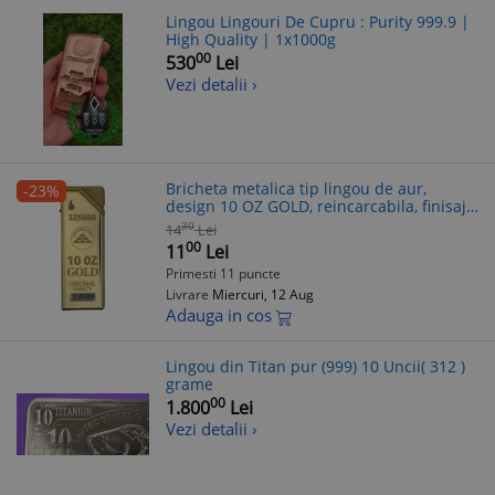
Lingou Lingouri De Cupru : Purity 999.9 |
High Quality | 1x1000g
00
530
Lei
Vezi detalii ›
Bricheta metalica tip lingou de aur,
-23%
design 10 OZ GOLD, reincarcabila, finisaj
auriu lucios
30
14
Lei
00
11
Lei
Primesti 11 puncte
Livrare
Miercuri, 12 Aug
Adauga in cos
Lingou din Titan pur (999) 10 Uncii( 312 )
grame
00
1.800
Lei
Vezi detalii ›