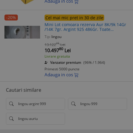
Adauga in cos
-20%
Cel mai mic pret in 30 de zile
Mini Lot comoara rezerva Aur 8K/9k 14Gr
/14K 7gr. Argint 925 486Gr. Toate
verificate Livrare gratuita!
Tip:
lingou
25
13.122
Lei
80
10.497
Lei
Livrare gratuita
Vanzator premium
(96% / 1.964)
Primesti 5000 puncte
Adauga in cos
Cautari similare
lingou argint 999
lingou 999
lingou auriu