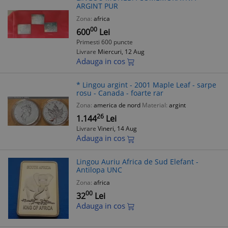
ARGINT PUR
Zona:
africa
00
600
Lei
Primesti 600 puncte
Livrare
Miercuri, 12 Aug
Adauga in cos
* Lingou argint - 2001 Maple Leaf - sarpe
rosu - Canada - foarte rar
Zona:
america de nord
Material:
argint
26
1.144
Lei
Livrare
Vineri, 14 Aug
Adauga in cos
Lingou Auriu Africa de Sud Elefant -
Antilopa UNC
Zona:
africa
00
32
Lei
Adauga in cos