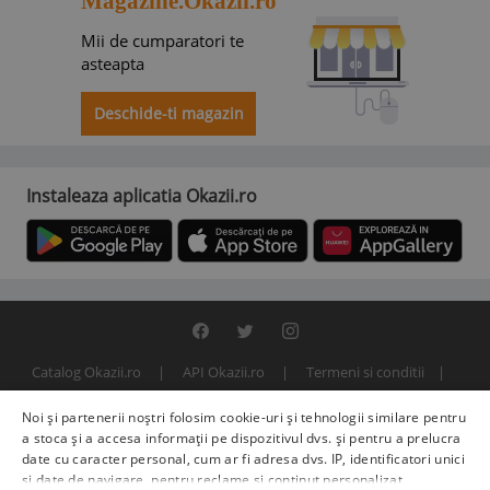
Magazine.Okazii.ro
Mii de cumparatori te
asteapta
Deschide-ti magazin
Instaleaza aplicatia Okazii.ro
Catalog Okazii.ro
API Okazii.ro
Termeni si conditii
Contact
Politica de confidentialitate
ANPC
SOL
Noi și partenerii noștri folosim cookie-uri și tehnologii similare pentru
© 2000 - 2026 S.C. BITFACTOR S.R.L.
a stoca și a accesa informații pe dispozitivul dvs. și pentru a prelucra
date cu caracter personal, cum ar fi adresa dvs. IP, identificatori unici
și date de navigare, pentru reclame și conținut personalizat,