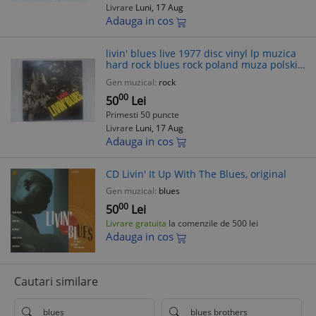
Livrare
Luni, 17 Aug
Adauga in cos
livin' blues live 1977 disc vinyl lp muzica
hard rock blues rock poland muza polskie
nagrania records VG+
Gen muzical:
rock
00
50
Lei
Primesti 50 puncte
Livrare
Luni, 17 Aug
Adauga in cos
CD Livin' It Up With The Blues, original
Gen muzical:
blues
00
50
Lei
Livrare gratuita
la comenzile de 500 lei
Adauga in cos
Cautari similare
blues
blues brothers