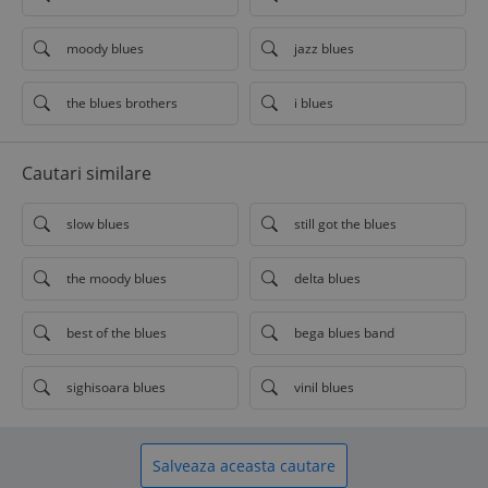
moody blues
jazz blues
the blues brothers
i blues
Cautari similare
slow blues
still got the blues
the moody blues
delta blues
best of the blues
bega blues band
sighisoara blues
vinil blues
Salveaza aceasta cautare