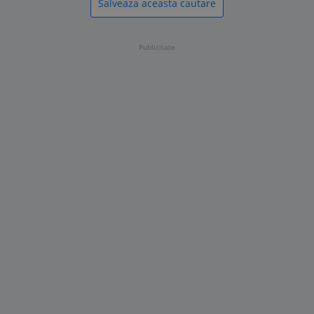
Salveaza aceasta cautare
Publicitate