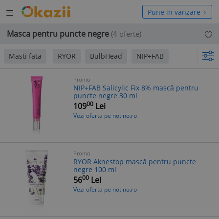
Deschide
hide
Pune in vanzare
meniul
niul
Masca pentru puncte negre
(4 oferte)
Masti fata
RYOR
BulbHead
NIP+FAB
Promo
NIP+FAB Salicylic Fix 8% mască pentru
puncte negre 30 ml
00
109
Lei
Vezi oferta pe notino.ro
Promo
RYOR Aknestop mască pentru puncte
negre 100 ml
00
56
Lei
Vezi oferta pe notino.ro