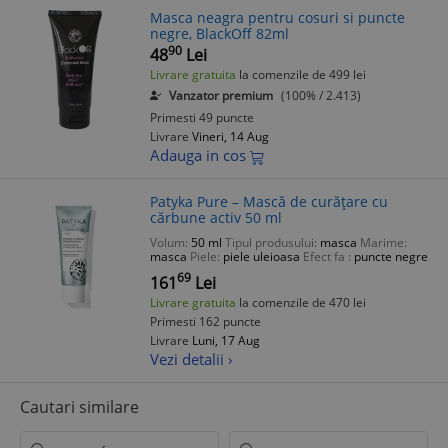
Masca neagra pentru cosuri si puncte
negre, BlackOff 82ml
90
48
Lei
Livrare gratuita
la comenzile de 499 lei
Vanzator premium
(100% / 2.413)
Primesti 49 puncte
Livrare
Vineri, 14 Aug
Adauga in cos
Patyka Pure – Mască de curățare cu
cărbune activ 50 ml
Volum:
50 ml
Tipul produsului:
masca
Marime:
masca
Piele:
piele uleioasa
Efect fa :
puncte negre
69
161
Lei
Livrare gratuita
la comenzile de 470 lei
Primesti 162 puncte
Livrare
Luni, 17 Aug
Vezi detalii ›
Cautari similare