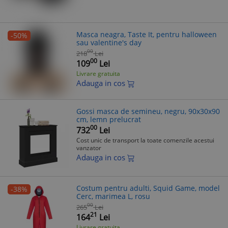
Masca neagra, Taste It, pentru halloween
-50%
sau valentine's day
00
218
Lei
00
109
Lei
Livrare gratuita
Adauga in cos
Gossi masca de semineu, negru, 90x30x90
cm, lemn prelucrat
00
732
Lei
Cost unic de transport la toate comenzile acestui
vanzator
Adauga in cos
Costum pentru adulti, Squid Game, model
-38%
Cerc, marimea L, rosu
00
265
Lei
21
164
Lei
Livrare gratuita