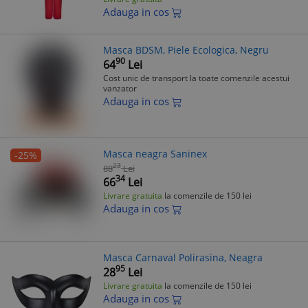
Adauga in cos
Masca BDSM, Piele Ecologica, Negru
90
64
Lei
Cost unic de transport la toate comenzile acestui
vanzator
Adauga in cos
Masca neagra Saninex
-25%
23
88
Lei
34
66
Lei
Livrare gratuita
la comenzile de 150 lei
Adauga in cos
Masca Carnaval Polirasina, Neagra
95
28
Lei
Livrare gratuita
la comenzile de 150 lei
Adauga in cos