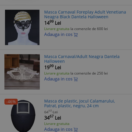
Masca Carnaval Foreplay Adult Venetiana
Neagra Black Dantela Halloween
99
14
Lei
Livrare gratuita
la comenzile de 600 lei
Adauga in cos
Masca Carnaval/Adult Neagra Dantela
Halloween
99
19
Lei
Livrare gratuita
la comenzile de 250 lei
Adauga in cos
Masca de plastic, Jocul Calamarului,
-46%
Patrat, plastic, negru, 24 cm
17
64
Lei
67
34
Lei
Livrare gratuita
Adauga in cos