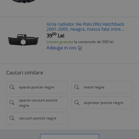
Grila radiator Vw Polo (9N) Hatchback
2001-2005, neagra, masca fata intre
faruri, 6q0853651c
00
39
Lei
Livrare gratuita
la comenzile de 500 lei
Adauga in cos
Cautari similare
aparat puncte negre
masti negre
aparat vacuum puncte
aspirator puncte negre
negre
vacuum puncte negre