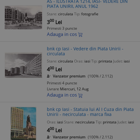
AS - ILUSTRATA 1214, IASI- VEDERE DIN
PIATA UNIRII, ANUL 1962
Stare:
circulata
Tip:
fotografie
00
3
Lei
Primesti 3 puncte
Adauga in cos
bnk cp Iasi - Vedere din Piata Unirii -
circulata
Stare:
circulata
Oras:
iasi
Tip:
printata
Judet:
iasi
00
4
Lei
Vanzator premium
(100% / 2.112)
Primesti 4 puncte
Livrare
Miercuri, 12 Aug
Adauga in cos
bnk cp Iasi - Statuia lui Al I Cuza din Piata
Unirii - necirculata - marca fixa
Oras:
iasi
Stare:
necirculata
Tip:
printata
Judet:
iasi
00
4
Lei
Vanzator premium
(100% / 2.112)