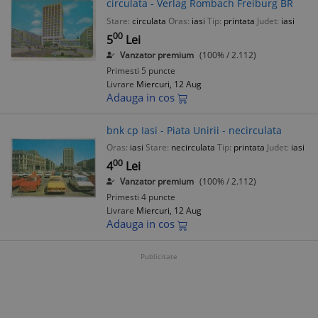
circulata - Verlag Rombach Freiburg BR
Stare:
circulata
Oras:
iasi
Tip:
printata
Judet:
iasi
00
5
Lei
Vanzator premium
(100% / 2.112)
Primesti 5 puncte
Livrare
Miercuri, 12 Aug
Adauga in cos
bnk cp Iasi - Piata Unirii - necirculata
Oras:
iasi
Stare:
necirculata
Tip:
printata
Judet:
iasi
00
4
Lei
Vanzator premium
(100% / 2.112)
Primesti 4 puncte
Livrare
Miercuri, 12 Aug
Adauga in cos
Publicitate