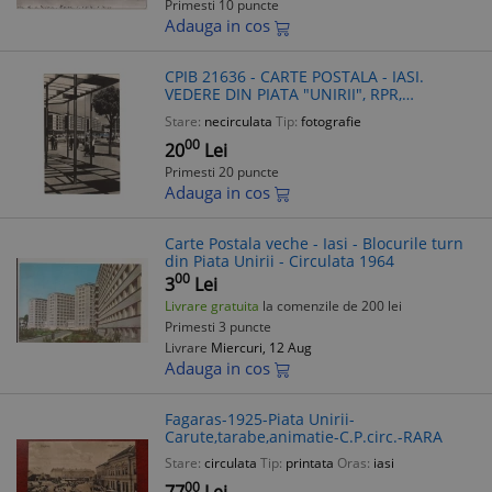
Primesti 10 puncte
Adauga in cos
CPIB 21636 - CARTE POSTALA - IASI.
VEDERE DIN PIATA "UNIRII", RPR,
NECIRCULATA
Stare:
necirculata
Tip:
fotografie
00
20
Lei
Primesti 20 puncte
Adauga in cos
Carte Postala veche - Iasi - Blocurile turn
din Piata Unirii - Circulata 1964
00
3
Lei
Livrare gratuita
la comenzile de 200 lei
Primesti 3 puncte
Livrare
Miercuri, 12 Aug
Adauga in cos
Fagaras-1925-Piata Unirii-
Carute,tarabe,animatie-C.P.circ.-RARA
Stare:
circulata
Tip:
printata
Oras:
iasi
00