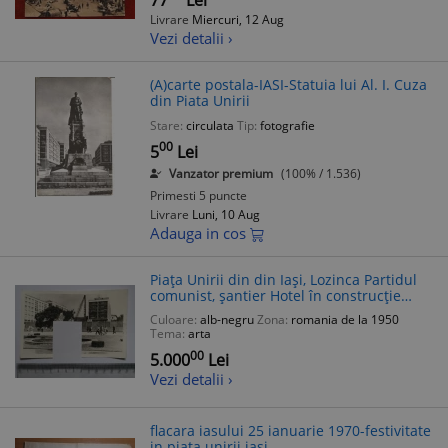
77
Lei
Livrare
Miercuri, 12 Aug
Vezi detalii ›
(A)carte postala-IASI-Statuia lui Al. I. Cuza
din Piata Unirii
Stare:
circulata
Tip:
fotografie
00
5
Lei
Vanzator premium
(100% / 1.536)
Primesti 5 puncte
Livrare
Luni, 10 Aug
Adauga in cos
Piața Unirii din din Iași, Lozinca Partidul
comunist, șantier Hotel în construcție
Piața Unirii
Culoare:
alb-negru
Zona:
romania de la 1950
Tema:
arta
00
5.000
Lei
Vezi detalii ›
flacara iasului 25 ianuarie 1970-festivitate
in piata unirii iasi