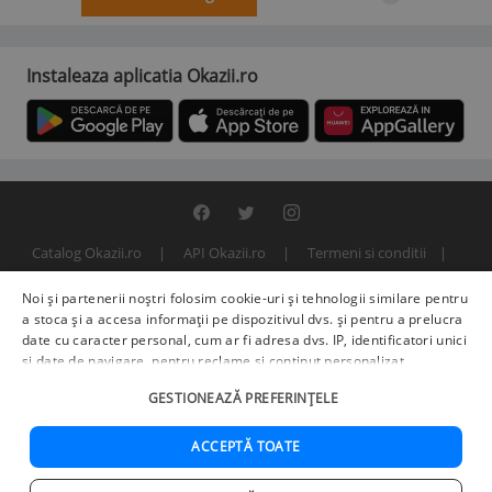
Instaleaza aplicatia Okazii.ro
Catalog Okazii.ro
API Okazii.ro
Termeni si conditii
Contact
Politica de confidentialitate
ANPC
SOL
Noi și partenerii noștri folosim cookie-uri și tehnologii similare pentru
© 2000 - 2026 S.C. BITFACTOR S.R.L.
a stoca și a accesa informații pe dispozitivul dvs. și pentru a prelucra
date cu caracter personal, cum ar fi adresa dvs. IP, identificatori unici
și date de navigare, pentru reclame și conținut personalizat,
măsurarea reclamelor și a conținutului, informații despre audiență și
GESTIONEAZĂ PREFERINȚELE
îmbunătățirea serviciilor.
Furnizori terți (225)
pot, de asemenea,
prelucra datele dvs. în aceste și alte scopuri, inclusiv folosind date
precise de geolocalizare și caracteristici ale dispozitivului. Opțiunile
ACCEPTĂ TOATE
dvs. se aplică doar acestui site web. Unii furnizori se pot baza pe
interes legitim în loc de consimțământ; aveți dreptul să vă opuneți în