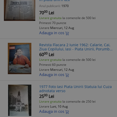
Anul publicarii:
1970
00
70
Lei
Livrare gratuita
la comenzile de 500 lei
Primesti 70 puncte
Livrare
Miercuri, 12 Aug
Adauga in cos
Revista Flacara 2 Iunie 1962: Calarie, Cai,
Ziua Copilului, Iasi - Piata Unirii, Porumb -
Stare Buna, 24 Pagini
00
60
Lei
Livrare gratuita
la comenzile de 500 lei
Primesti 60 puncte
Livrare
Miercuri, 12 Aug
Adauga in cos
1977 Foto Iasi Piata Unirii Statuia lui Cuza
adnotata verso
00
25
Lei
Livrare gratuita
la comenzile de 250 lei
Livrare
Luni, 10 Aug
Adauga in cos