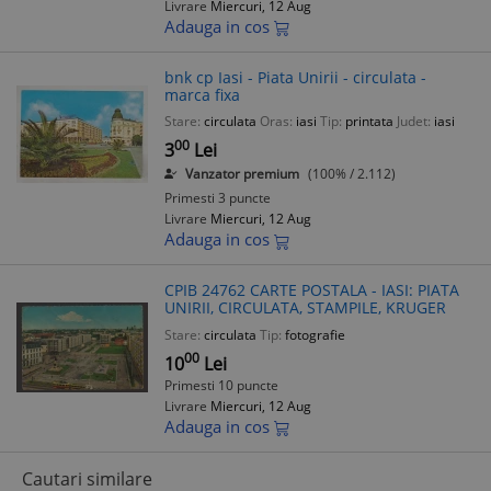
Livrare
Miercuri, 12 Aug
Adauga in cos
bnk cp Iasi - Piata Unirii - circulata -
marca fixa
Stare:
circulata
Oras:
iasi
Tip:
printata
Judet:
iasi
00
3
Lei
Vanzator premium
(100% / 2.112)
Primesti 3 puncte
Livrare
Miercuri, 12 Aug
Adauga in cos
CPIB 24762 CARTE POSTALA - IASI: PIATA
UNIRII, CIRCULATA, STAMPILE, KRUGER
Stare:
circulata
Tip:
fotografie
00
10
Lei
Primesti 10 puncte
Livrare
Miercuri, 12 Aug
Adauga in cos
Cautari similare