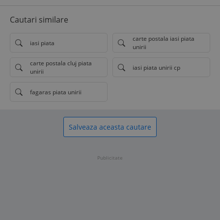
Cautari similare
carte postala iasi piata
iasi piata
unirii
carte postala cluj piata
iasi piata unirii cp
unirii
fagaras piata unirii
Salveaza aceasta cautare
Publicitate