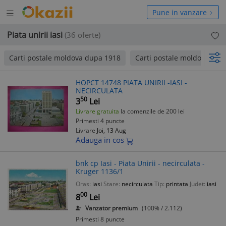
Deschide
hide
Pune in vanzare
meniul
niul
Piata unirii iasi
(36 oferte)
Carti postale moldova dupa 1918
Carti postale moldova 190
HOPCT 14748 PIATA UNIRII -IASI -
NECIRCULATA
50
3
Lei
Livrare gratuita
la comenzile de 200 lei
Primesti 4 puncte
Livrare
Joi, 13 Aug
Adauga in cos
bnk cp Iasi - Piata Unirii - necirculata -
Kruger 1136/1
Oras:
iasi
Stare:
necirculata
Tip:
printata
Judet:
iasi
00
8
Lei
Vanzator premium
(100% / 2.112)
Primesti 8 puncte