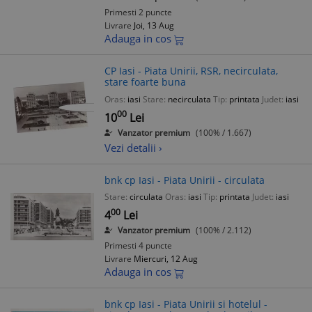
Primesti 2 puncte
Livrare
Joi, 13 Aug
Adauga in cos
CP Iasi - Piata Unirii, RSR, necirculata,
stare foarte buna
Oras:
iasi
Stare:
necirculata
Tip:
printata
Judet:
iasi
00
10
Lei
Vanzator premium
(100% / 1.667)
Vezi detalii ›
bnk cp Iasi - Piata Unirii - circulata
Stare:
circulata
Oras:
iasi
Tip:
printata
Judet:
iasi
00
4
Lei
Vanzator premium
(100% / 2.112)
Primesti 4 puncte
Livrare
Miercuri, 12 Aug
Adauga in cos
bnk cp Iasi - Piata Unirii si hotelul -