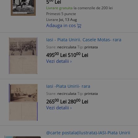
00
5
Lei
Livrare gratuita
la comenzile de 200 lei
Primesti 5 puncte
Livrare
Joi, 13 Aug
Adauga in cos
Iasi - Piata Unirii. Casele Motas- rara
Stare:
necirculata
Tip:
printata
00
00
495
Lei
510
Lei
Vezi detalii ›
Iasi -Piata Unirii- rara
Stare:
necirculata
Tip:
printata
00
00
265
Lei
280
Lei
Vezi detalii ›
@carte postala(ilustrata)-IASI-Piata Unirii