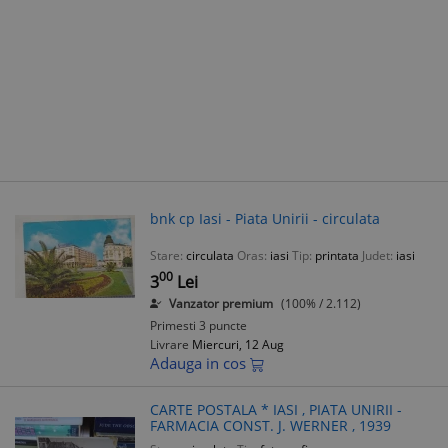
bnk cp Iasi - Piata Unirii - circulata
Stare:
circulata
Oras:
iasi
Tip:
printata
Judet:
iasi
00
3
Lei
Vanzator premium
(100% / 2.112)
Primesti 3 puncte
Livrare
Miercuri, 12 Aug
Adauga in cos
CARTE POSTALA * IASI , PIATA UNIRII -
FARMACIA CONST. J. WERNER , 1939