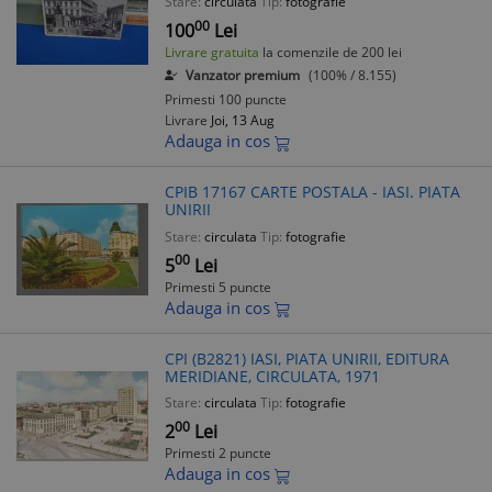
Stare:
circulata
Tip:
fotografie
00
100
Lei
Livrare gratuita
la comenzile de 200 lei
Vanzator premium
(100% / 8.155)
Primesti 100 puncte
Livrare
Joi, 13 Aug
Adauga in cos
CPIB 17167 CARTE POSTALA - IASI. PIATA
UNIRII
Stare:
circulata
Tip:
fotografie
00
5
Lei
Primesti 5 puncte
Adauga in cos
CPI (B2821) IASI, PIATA UNIRII, EDITURA
MERIDIANE, CIRCULATA, 1971
Stare:
circulata
Tip:
fotografie
00
2
Lei
Primesti 2 puncte
Adauga in cos