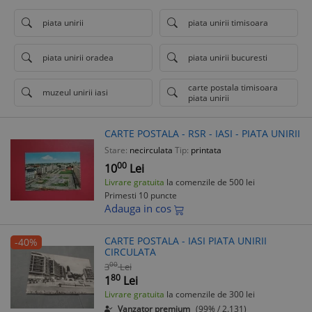
piata unirii
piata unirii timisoara
piata unirii oradea
piata unirii bucuresti
carte postala timisoara
muzeul unirii iasi
piata unirii
CARTE POSTALA - RSR - IASI - PIATA UNIRII
Stare:
necirculata
Tip:
printata
00
10
Lei
Livrare gratuita
la comenzile de 500 lei
Primesti 10 puncte
Adauga in cos
CARTE POSTALA - IASI PIATA UNIRII
-40%
CIRCULATA
00
3
Lei
80
1
Lei
Livrare gratuita
la comenzile de 300 lei
Vanzator premium
(99% / 2.131)