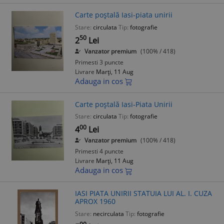
Carte poștală Iasi-piata unirii
Stare:
circulata
Tip:
fotografie
50
2
Lei
Vanzator premium
(100% / 418)
Primesti 3 puncte
Livrare
Marți, 11 Aug
Adauga in cos
Carte poștală Iasi-Piata Unirii
Stare:
circulata
Tip:
fotografie
00
4
Lei
Vanzator premium
(100% / 418)
Primesti 4 puncte
Livrare
Marți, 11 Aug
Adauga in cos
IASI PIATA UNIRII STATUIA LUI AL. I. CUZA
APROX 1960
Stare:
necirculata
Tip:
fotografie