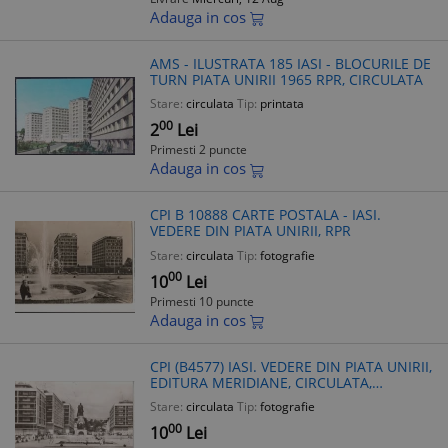
Adauga in cos
AMS - ILUSTRATA 185 IASI - BLOCURILE DE
TURN PIATA UNIRII 1965 RPR, CIRCULATA
Stare:
circulata
Tip:
printata
00
2
Lei
Primesti 2 puncte
Adauga in cos
CPI B 10888 CARTE POSTALA - IASI.
VEDERE DIN PIATA UNIRII, RPR
Stare:
circulata
Tip:
fotografie
00
10
Lei
Primesti 10 puncte
Adauga in cos
CPI (B4577) IASI. VEDERE DIN PIATA UNIRII,
EDITURA MERIDIANE, CIRCULATA,
6.7.1965, STAMPILA, RPR
Stare:
circulata
Tip:
fotografie
00
10
Lei