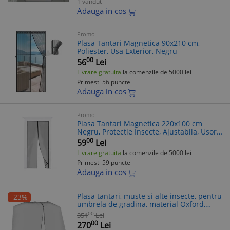
1 vandut
Adauga in cos
Promo
Plasa Tantari Magnetica 90x210 cm,
Poliester, Usa Exterior, Negru
00
56
Lei
Livrare gratuita
la comenzile de 5000 lei
Primesti 56 puncte
Adauga in cos
Promo
Plasa Tantari Magnetica 220x100 cm
Negru, Protectie Insecte, Ajustabila, Usor
de Curatat, Interior/Exterior/Garaj
00
59
Lei
Livrare gratuita
la comenzile de 5000 lei
Primesti 59 puncte
Adauga in cos
Plasa tantari, muste si alte insecte, pentru
-23%
umbrela de gradina, material Oxford,
negru, 300x230 cm
00
351
Lei
00
270
Lei