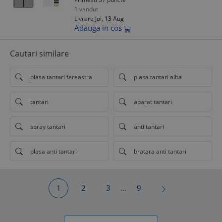
1 vandut
Livrare
Joi, 13 Aug
Adauga in cos
Cautari similare
plasa tantari fereastra
plasa tantari alba
tantari
aparat tantari
spray tantari
anti tantari
plasa anti tantari
bratara anti tantari
1
2
3
...
9