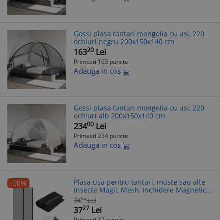
Gossi plasa tantari mongolia cu usi, 220
ochiuri negru 200x150x140 cm
20
163
Lei
Primesti 163 puncte
Adauga in cos
Gossi plasa tantari mongolia cu usi, 220
ochiuri alb 200x150x140 cm
00
234
Lei
Primesti 234 puncte
Adauga in cos
Plasa usa pentru tantari, muste sau alte
-50%
insecte Magic Mesh, Inchidere Magnetica,
negru
54
74
Lei
27
37
Lei
Primesti 37 puncte