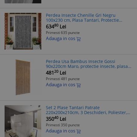
Perdea Insecte Chenille Gri Negru
100x230 cm, Plasa Tantari, Protectie
Insecte, Usor de Curatat
80
634
Lei
Primesti 635 puncte
Adauga in cos
Perdea Usa Bambus Insecte Gossi
90x220cm Maro, protectie insecte, plasa
tantari
20
481
Lei
Primesti 481 puncte
Adauga in cos
Set 2 Plase Tantari Patrate
220x200x210cm, 3 Deschideri, Poliester,
Albe, Protectie Insecte
40
350
Lei
Primesti 350 puncte
Adauga in cos