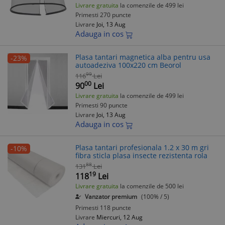
Livrare gratuita
la comenzile de 499 lei
Primesti 270 puncte
Livrare
Joi, 13 Aug
Adauga in cos
Plasa tantari magnetica alba pentru usa
-23%
autoadeziva 100x220 cm Beorol
99
116
Lei
00
90
Lei
Livrare gratuita
la comenzile de 499 lei
Primesti 90 puncte
Livrare
Joi, 13 Aug
Adauga in cos
Plasa tantari profesionala 1.2 x 30 m gri
-10%
fibra sticla plasa insecte rezistenta rola
88
131
Lei
19
118
Lei
Livrare gratuita
la comenzile de 500 lei
Vanzator premium
(100% / 5)
Primesti 118 puncte
Livrare
Miercuri, 12 Aug