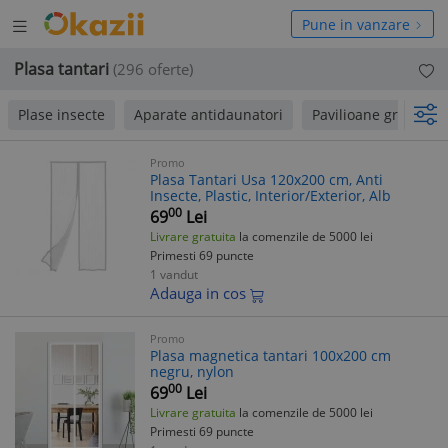
Deschide
hide
Pune in vanzare
meniul
niul
Plasa tantari
(296 oferte)
Plase insecte
Aparate antidaunatori
Pavilioane gradina
Promo
Plasa Tantari Usa 120x200 cm, Anti
Insecte, Plastic, Interior/Exterior, Alb
00
69
Lei
Livrare gratuita
la comenzile de 5000 lei
Primesti 69 puncte
1 vandut
Adauga in cos
Promo
Plasa magnetica tantari 100x200 cm
negru, nylon
00
69
Lei
Livrare gratuita
la comenzile de 5000 lei
Primesti 69 puncte