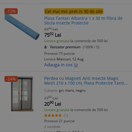
-12%
Cel mai mic pret in 30 de zile
Plasa Tantari Albastra 1 x 30 m Fibra de
Sticla Insecte Protectie
36
85
Lei
02
75
Lei
Livrare gratuita
la comenzile de 500 lei
Vanzator premium
(100% / 5)
Primesti 75 puncte
Livrare
Miercuri, 12 Aug
Adauga in cos
Perdea cu Magneti Anti Insecte Magic
-24%
Mesh 210 x 100 cm, Plasa Protectie Tanti
Tantari, Muste si Insecte
Culoare:
gri, maro, negru
50
27
Lei
90
20
Lei
Livrare gratuita
la comenzile de 500 lei
(1)
Primesti 21 puncte
2 vandute