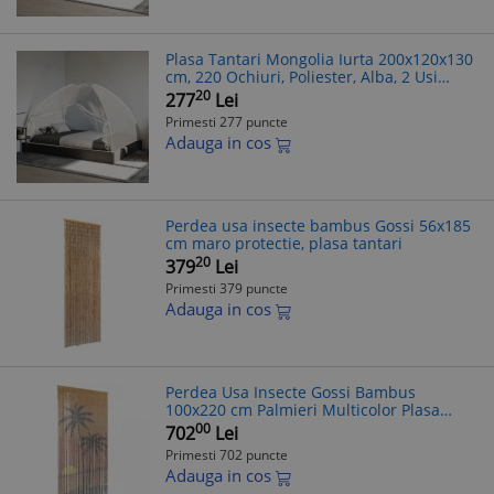
Plasa Tantari Mongolia Iurta 200x120x130
cm, 220 Ochiuri, Poliester, Alba, 2 Usi
Fermoar, Protectie Insecte
20
277
Lei
Primesti 277 puncte
Adauga in cos
Perdea usa insecte bambus Gossi 56x185
cm maro protectie, plasa tantari
20
379
Lei
Primesti 379 puncte
Adauga in cos
Perdea Usa Insecte Gossi Bambus
100x220 cm Palmieri Multicolor Plasa
Tantari Protectie Animale
00
702
Lei
Primesti 702 puncte
Adauga in cos