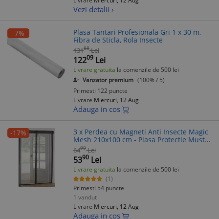
Livrare
Miercuri, 12 Aug
Vezi detalii ›
Plasa Tantari Profesionala Gri 1 x 30 m,
-7%
Fibra de Sticla, Rola Insecte
88
131
Lei
09
122
Lei
Livrare gratuita
la comenzile de 500 lei
Vanzator premium
(100% / 5)
Primesti 122 puncte
Livrare
Miercuri, 12 Aug
Adauga in cos
3 x Perdea cu Magneti Anti Insecte Magic
-17%
Mesh 210x100 cm - Plasa Protectie Muste,
Tantari - Usa, Geam
90
64
Lei
90
53
Lei
Livrare gratuita
la comenzile de 500 lei
(1)
Primesti 54 puncte
1 vandut
Livrare
Miercuri, 12 Aug
Adauga in cos