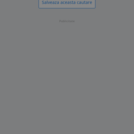
Salveaza aceasta cautare
Publicitate