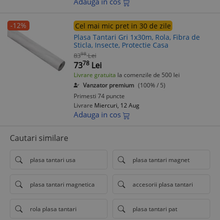
Adauga in cos
-12%
Cel mai mic pret in 30 de zile
Plasa Tantari Gri 1x30m, Rola, Fibra de
Sticla, Insecte, Protectie Casa
98
83
Lei
78
73
Lei
Livrare gratuita
la comenzile de 500 lei
Vanzator premium
(100% / 5)
Primesti 74 puncte
Livrare
Miercuri, 12 Aug
Adauga in cos
Cautari similare
plasa tantari usa
plasa tantari magnet
plasa tantari magnetica
accesorii plasa tantari
rola plasa tantari
plasa tantari pat