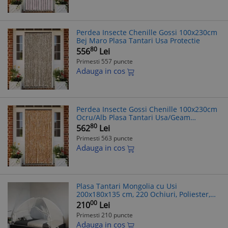
Perdea Insecte Chenille Gossi 100x230cm
Bej Maro Plasa Tantari Usa Protectie
80
556
Lei
Primesti 557 puncte
Adauga in cos
Perdea Insecte Gossi Chenille 100x230cm
Ocru/Alb Plasa Tantari Usa/Geam
Protectie
80
562
Lei
Primesti 563 puncte
Adauga in cos
Plasa Tantari Mongolia cu Usi
200x180x135 cm, 220 Ochiuri, Poliester,
Alba, Iurta
00
210
Lei
Primesti 210 puncte
Adauga in cos