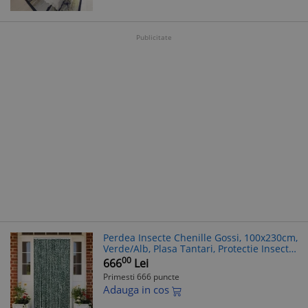
Publicitate
Perdea Insecte Chenille Gossi, 100x230cm,
Verde/Alb, Plasa Tantari, Protectie Insecte,
Usor de Curatat
00
666
Lei
Primesti 666 puncte
Adauga in cos