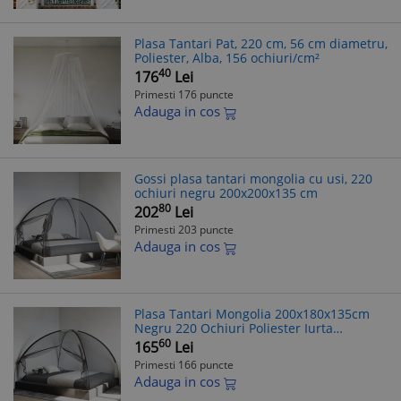
Plasa Tantari Pat, 220 cm, 56 cm diametru,
Poliester, Alba, 156 ochiuri/cm²
40
176
Lei
Primesti 176 puncte
Adauga in cos
Gossi plasa tantari mongolia cu usi, 220
ochiuri negru 200x200x135 cm
80
202
Lei
Primesti 203 puncte
Adauga in cos
Plasa Tantari Mongolia 200x180x135cm
Negru 220 Ochiuri Poliester Iurta
Protectie Insecte Casa
60
165
Lei
Primesti 166 puncte
Adauga in cos