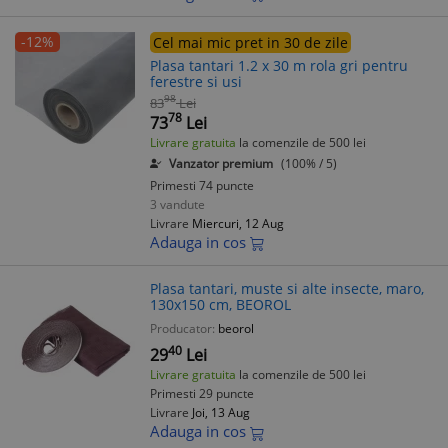
-12%
Cel mai mic pret in 30 de zile
Plasa tantari 1.2 x 30 m rola gri pentru
ferestre si usi
98
83
Lei
78
73
Lei
Livrare gratuita
la comenzile de 500 lei
Vanzator premium
(100% / 5)
Primesti 74 puncte
3 vandute
Livrare
Miercuri, 12 Aug
Adauga in cos
Plasa tantari, muste si alte insecte, maro,
130x150 cm, BEOROL
Producator:
beorol
40
29
Lei
Livrare gratuita
la comenzile de 500 lei
Primesti 29 puncte
Livrare
Joi, 13 Aug
Adauga in cos