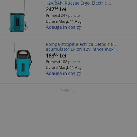
12V/8Ah, Rucsac Ergo, Electric,
Pulverizator Gradina, Livada, Vie
14
247
Lei
Primesti 247 puncte
Livrare
Marți, 11 Aug
Adauga in cos
Pompa stropit electrica Detoolz 8L,
acumulator Li-Ion 12V, lance inox,
pulverizare reglabila, autonomie 5h
06
188
Lei
Primesti 188 puncte
Livrare
Marți, 11 Aug
Adauga in cos
Publicitate