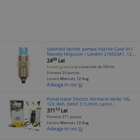
Solenoid opritor pompa injectie Case IH /
Massey Ferguson / Landini 218323A1, 12V,
2 poli, filet 14 x 1,5 mm, pentru motor
00
24
Lei
CC90, CSCS63, CXCX100,
Livrare gratuita
la comenzile de 500 lei
Primesti 24 puncte
Livrare
Miercuri, 12 Aug
Adauga in cos
Pulverizator Electric Vermorel Verke 18L,
12V, 8Ah, Debit 3.1L/min, Lance
Telescopica, 3 Duze
13
371
Lei
Primesti 371 puncte
Livrare
Miercuri, 12 Aug
Adauga in cos