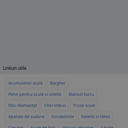
Linkuri utile
Acumulatori scule
Burghie
Piese pentru scule si unelte
Manusi lucru
Disc diamantat
Chei imbus
Truse scule
Aparate de sudura
Surubelnite
Patenti si clesti
Ciocane
Scule de lipit
Discuri abrazive
Carote