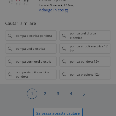
Primesti 53 puncte
Livrare
Miercuri, 12 Aug
Adauga in cos
Cautari similare
pompa ulei drujba
pompa electrica pandora
electrica
pompa stropit electrica 12
pompa ulei electrica
litri
pompa vermorel electric
pompa pandora 12v
pompa stropit electrica
pompa presiune 12v
pandora
1
2
3
4
Salveaza aceasta cautare