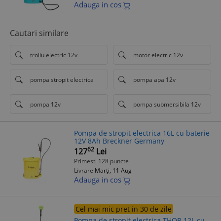
Adauga in cos
Cautari similare
troliu electric 12v
motor electric 12v
pompa stropit electrica
pompa apa 12v
pompa 12v
pompa submersibila 12v
Pompa de stropit electrica 16L cu baterie
12V 8Ah Breckner Germany
62
127
Lei
Primesti 128 puncte
Livrare
Marți, 11 Aug
Adauga in cos
Cel mai mic pret in 30 de zile
Pompa de stropit electrica THOR 12L cu