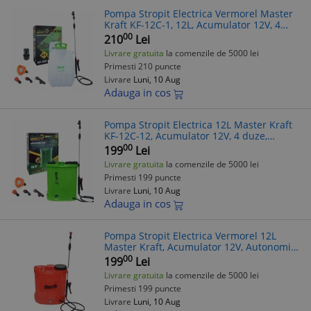
Pompa Stropit Electrica Vermorel Master
Kraft KF-12C-1, 12L, Acumulator 12V, 4
duze, Presiune 4.5 Bar
00
210
Lei
Livrare gratuita
la comenzile de 5000 lei
Primesti 210 puncte
Livrare
Luni, 10 Aug
Adauga in cos
Pompa Stropit Electrica 12L Master Kraft
KF-12C-12, Acumulator 12V, 4 duze,
Autonomie 8h, Vermorel Profesional
00
199
Lei
Livrare gratuita
la comenzile de 5000 lei
Primesti 199 puncte
Livrare
Luni, 10 Aug
Adauga in cos
Pompa Stropit Electrica Vermorel 12L
Master Kraft, Acumulator 12V, Autonomie
8h, Presiune 4.5 Bar, Tub Telescopic Inox
00
199
Lei
Livrare gratuita
la comenzile de 5000 lei
Primesti 199 puncte
Livrare
Luni, 10 Aug