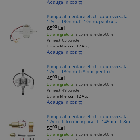
Adauga in cos
Pompa alimentare electrica universala
12V, L=130mm, FI 10mm, pentru
motorina/benzina, OEM MEP-12V-H
00
65
Lei
Livrare gratuita
la comenzile de 500 lei
Primesti 65 puncte
Livrare
Miercuri, 12 Aug
Adauga in cos
Pompa alimentare electrica universala
12V, L=130mm, fi 8mm, pentru
motorina/benzina, OEM 21SK07
00
49
Lei
Livrare gratuita
la comenzile de 500 lei
Primesti 49 puncte
Livrare
Miercuri, 12 Aug
Adauga in cos
Pompa alimentare electrica universala
12V cu filtru incorporat, L=145mm, fi 8mm,
pentru motorina/benzina, OEM YK-2047,
00
53
Lei
E8012SS
Livrare gratuita
la comenzile de 500 lei