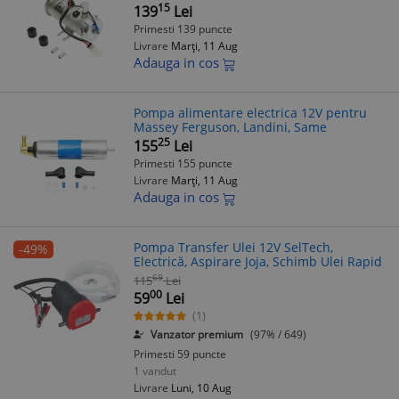
15
139
Lei
Primesti 139 puncte
Livrare
Marți, 11 Aug
Adauga in cos
Pompa alimentare electrica 12V pentru
Massey Ferguson, Landini, Same
25
155
Lei
Primesti 155 puncte
Livrare
Marți, 11 Aug
Adauga in cos
Pompa Transfer Ulei 12V SelTech,
-49%
Electrică, Aspirare Joja, Schimb Ulei Rapid
69
115
Lei
00
59
Lei
(1)
Vanzator premium
(97% / 649)
Primesti 59 puncte
1 vandut
Livrare
Luni, 10 Aug