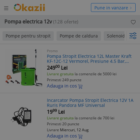
Deschide
hide
Pune in vanzare
meniul
niul
Pompa electrica 12v
(128 oferte)
Pompe pentru stropit
Pompe de caldura
Solenoid auto
Promo
Pompa Stropit Electrica 12L Master Kraft
KF-12C-12 Vermorel, Presiune 4.5 Bar,
Verde
00
249
Lei
Livrare gratuita
la comenzile de 5000 lei
Primesti 249 puncte
Adauga in cos
Incarcator Pompa Stropit Electrica 12V 1A
Ruris Pandora MF Universal
99
19
Lei
Livrare gratuita
la comenzile de 700 lei
Primesti 20 puncte
Livrare
Miercuri, 12 Aug
Adauga in cos