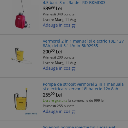
4.5 bari, 8 m, Raider RD-BKMD03
99
339
Lei
Primesti 340 puncte
Livrare
Marți, 11 Aug
Adauga in cos
Vermorel 2 in 1 manual si electric 18L, 12V
8Ah, debit 3.1 l/min BK92935
00
200
Lei
Primesti 200 puncte
Livrare
Marți, 11 Aug
Adauga in cos
Pompa de stropit vermorel 2 in 1 manuala
si electrica rezervor 18l baterie 12v 8ah
debit 3.1 l/min breckner germany
00
255
Lei
bk92935 Alta marca Alt model #7
Livrare gratuita
la comenzile de 999 lei
Primesti 255 puncte
Adauga in cos
Solenoid pompa injectie tip Lucas Fiat