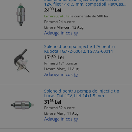
12V, filet 14x1.5 mm, compatibil Fiat/Case
IH/John
00
24
Lei
Deere/Tata/Mahindra/Jeep/Ambassador,
Livrare gratuita
la comenzile de 500 lei
modele Fiat 46 190DT,
Primesti 24 puncte
Livrare
Miercuri, 12 Aug
Adauga in cos
Solenoid pompa injectie 12V pentru
Kubota 1G772-60012, 1G772-60014
09
171
Lei
Primesti 171 puncte
Livrare
Marți, 11 Aug
Adauga in cos
Solenoid pentru pompa de injectie tip
Lucas Fiat 12V, filet 14x1.5 mm
63
31
Lei
Primesti 32 puncte
Livrare
Marți, 11 Aug
Adauga in cos