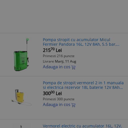
Pompa stropit cu acumulator Micul
Fermier Pandora 16L, 12V 8Ah, 5.5 bar,
electrica, gradina
70
215
Lei
Primesti 216 puncte
Livrare
Marți, 11 Aug
Adauga in cos
Pompa de stropit vermorel 2 in 1 manuala
si electrica rezervor 18L baterie 12V 8Ah
debit 3.1 l/min Cod: BK92935
00
300
Lei
Primesti 300 puncte
Adauga in cos
Vermorel electric cu acumulator 16L, 12V,