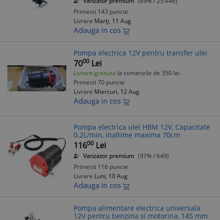
Vanzator premium
(89% / 25.446)
Primesti 143 puncte
Livrare
Marți, 11 Aug
Adauga in cos
Pompa electrica 12V pentru transfer ulei
00
70
Lei
Livrare gratuita
la comenzile de 350 lei
Primesti 70 puncte
Livrare
Miercuri, 12 Aug
Adauga in cos
Pompa electrica ulei HBM 12V, Capacitate
0.2L/min, Inaltime maxima 70cm
00
116
Lei
Vanzator premium
(97% / 649)
Primesti 116 puncte
Livrare
Luni, 10 Aug
Adauga in cos
Pompa alimentare electrica universala
12V pentru benzina si motorina, 145 mm