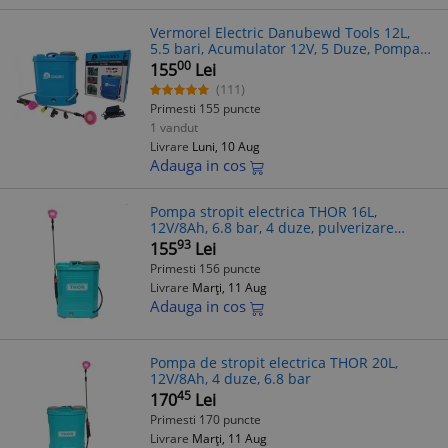
Vermorel Electric Danubewd Tools 12L,
5.5 bari, Acumulator 12V, 5 Duze, Pompa
Stropit, Regulator Presiune, Tija
00
155
Lei
Telescopica
(111)
Primesti 155 puncte
1 vandut
Livrare
Luni, 10 Aug
Adauga in cos
Pompa stropit electrica THOR 16L,
12V/8Ah, 6.8 bar, 4 duze, pulverizare
eficienta gradina, solar, livada
93
155
Lei
Primesti 156 puncte
Livrare
Marți, 11 Aug
Adauga in cos
Pompa de stropit electrica THOR 20L,
12V/8Ah, 4 duze, 6.8 bar
45
170
Lei
Primesti 170 puncte
Livrare
Marți, 11 Aug