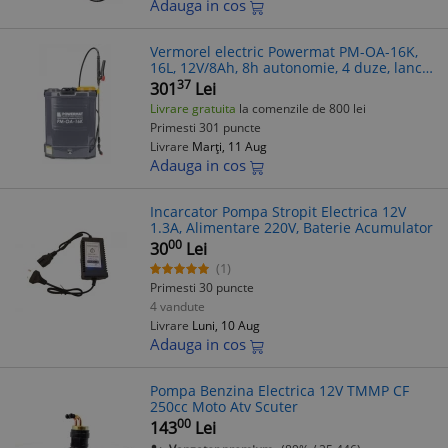
Adauga in cos
Vermorel electric Powermat PM-OA-16K,
16L, 12V/8Ah, 8h autonomie, 4 duze, lance
telescopica, protectie suprasarcina
37
301
Lei
Livrare gratuita
la comenzile de 800 lei
Primesti 301 puncte
Livrare
Marți, 11 Aug
Adauga in cos
Incarcator Pompa Stropit Electrica 12V
1.3A, Alimentare 220V, Baterie Acumulator
00
30
Lei
(1)
Primesti 30 puncte
4 vandute
Livrare
Luni, 10 Aug
Adauga in cos
Pompa Benzina Electrica 12V TMMP CF
250cc Moto Atv Scuter
00
143
Lei