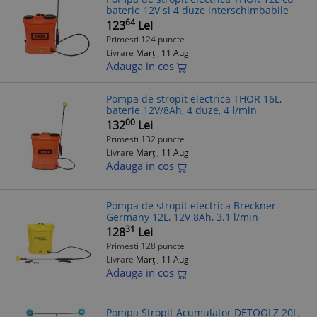
baterie 12V si 4 duze interschimbabile
64
123
Lei
Primesti 124 puncte
Livrare
Marți, 11 Aug
Adauga in cos
Pompa de stropit electrica THOR 16L,
baterie 12V/8Ah, 4 duze, 4 l/min
00
132
Lei
Primesti 132 puncte
Livrare
Marți, 11 Aug
Adauga in cos
Pompa de stropit electrica Breckner
Germany 12L, 12V 8Ah, 3.1 l/min
31
128
Lei
Primesti 128 puncte
Livrare
Marți, 11 Aug
Adauga in cos
Pompa Stropit Acumulator DETOOLZ 20L,