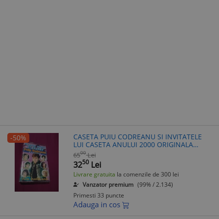
CASETA PUIU CODREANU SI INVITATELE
-50%
LUI CASETA ANULUI 2000 ORIGINALA
RARA!!!!
00
65
Lei
50
32
Lei
Livrare gratuita
la comenzile de 300 lei
Vanzator premium
(99% / 2.134)
Primesti 33 puncte
Adauga in cos