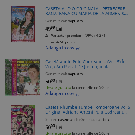
CASETA AUDIO ORIGINALA - PETRECERE
BANATEANA CU MARIA DE LA ARMENIS,
CU LELE, ADI ARDELEAN SI PUIU
Gen muzical:
populara
CODREANU, POPULARA
99
49
Lei
Vanzator premium
(99% / 4.271)
Primesti 50 puncte
Adauga in cos
Casetă audio Puiu Codreanu – (Vol. 5) În
Viață Am Plecat De Jos, originală
Gen muzical:
populara
00
50
Lei
Livrare gratuita
la comenzile de 500 lei
Adauga in cos
Caseta Rhumbe Tumbe Tomberoane Vol.5
Original Adriana Antoni Puiu Codreanu
Dorin Covaci Muzica Romaneasca
Suport:
casete audio
Gen muzical:
folk
00
50
Lei
Livrare gratuita
la comenzile de 500 lei