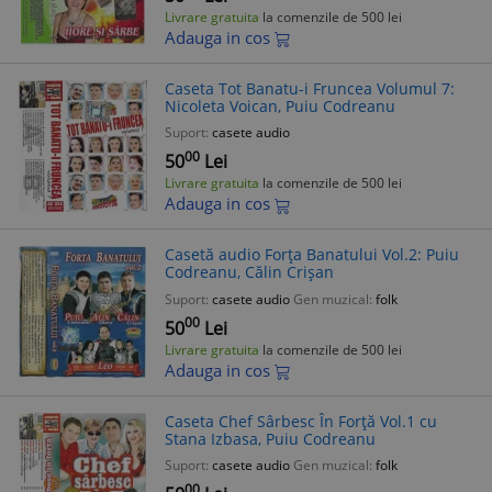
Livrare gratuita
la comenzile de 500 lei
Adauga in cos
Caseta Tot Banatu-i Fruncea Volumul 7:
Nicoleta Voican, Puiu Codreanu
Suport:
casete audio
00
50
Lei
Livrare gratuita
la comenzile de 500 lei
Adauga in cos
Casetă audio Forța Banatului Vol.2: Puiu
Codreanu, Călin Crișan
Suport:
casete audio
Gen muzical:
folk
00
50
Lei
Livrare gratuita
la comenzile de 500 lei
Adauga in cos
Caseta Chef Sârbesc În Forță Vol.1 cu
Stana Izbasa, Puiu Codreanu
Suport:
casete audio
Gen muzical:
folk
00