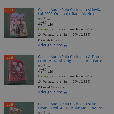
Caseta Audio Puiu Codreanu si Invitatele
-50%
Lui 2000, Originala, Rara! Muzica
Populara, Stare Foarte Buna
00
95
Lei
50
47
Lei
Livrare gratuita
la comenzile de 300 lei
Vanzator premium
(99% / 2.134)
Primesti 48 puncte
Adauga in cos
Caseta Audio Puiu Codreanu & Tinu la
-50%
Etno TV - Rară, Originală, Stare Foarte
Bună
00
95
Lei
50
47
Lei
Livrare gratuita
la comenzile de 300 lei
Vanzator premium
(99% / 2.134)
Primesti 48 puncte
Adauga in cos
Caseta Audio Puiu Codreanu si Adi
-50%
Neamtu Vol. 4 - Taticulu' Meu - RARA!
Originala - Stare Foarte Buna
00
95
Lei