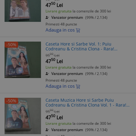
50
47
Lei
Livrare gratuita
la comenzile de 300 lei
Vanzator premium
(99% / 2.134)
Primesti 48 puncte
Adauga in cos
Caseta Hore si Sarbe Vol. 1: Puiu
-50%
Codreanu & Cristina Clona - Rara!
Originala
00
95
Lei
50
47
Lei
Livrare gratuita
la comenzile de 300 lei
Vanzator premium
(99% / 2.134)
Primesti 48 puncte
Adauga in cos
Caseta Muzica Hore si Sarbe Puiu
-50%
Codreanu & Cristina Clona Vol. 1 - Rara!
Originala - Stare F. Buna
00
95
Lei
50
47
Lei
Livrare gratuita
la comenzile de 300 lei
Vanzator premium
(99% / 2.134)