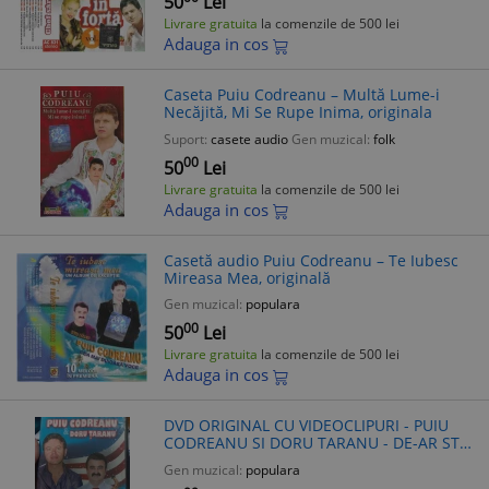
50
Lei
Livrare gratuita
la comenzile de 500 lei
Adauga in cos
Caseta Puiu Codreanu ‎– Multă Lume-i
Necăjită, Mi Se Rupe Inima, originala
Suport:
casete audio
Gen muzical:
folk
00
50
Lei
Livrare gratuita
la comenzile de 500 lei
Adauga in cos
Casetă audio Puiu Codreanu ‎– Te Iubesc
Mireasa Mea, originală
Gen muzical:
populara
00
50
Lei
Livrare gratuita
la comenzile de 500 lei
Adauga in cos
DVD ORIGINAL CU VIDEOCLIPURI - PUIU
CODREANU SI DORU TARANU - DE-AR STII
OMU'N VIATA, CU CE MAI RAMANE,
Gen muzical:
populara
MUZICA POPULARA / PETRECERE, ROTON