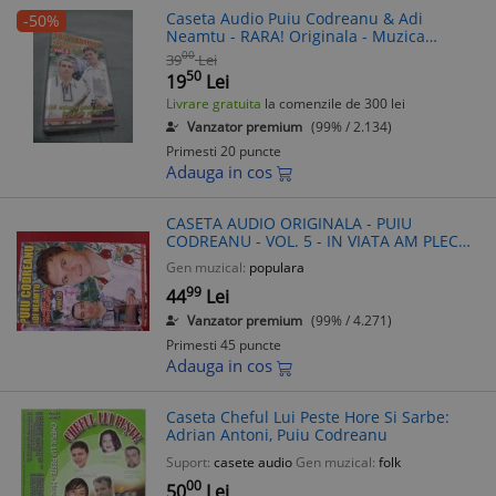
Caseta Audio Puiu Codreanu & Adi
-50%
Neamtu - RARA! Originala - Muzica
Populara de Colectie
00
39
Lei
50
19
Lei
Livrare gratuita
la comenzile de 300 lei
Vanzator premium
(99% / 2.134)
Primesti 20 puncte
Adauga in cos
CASETA AUDIO ORIGINALA - PUIU
CODREANU - VOL. 5 - IN VIATA AM PLECAT
DE JOS, MUZICA POPULARA
Gen muzical:
populara
99
44
Lei
Vanzator premium
(99% / 4.271)
Primesti 45 puncte
Adauga in cos
Caseta Cheful Lui Peste Hore Si Sarbe:
Adrian Antoni, Puiu Codreanu
Suport:
casete audio
Gen muzical:
folk
00
50
Lei