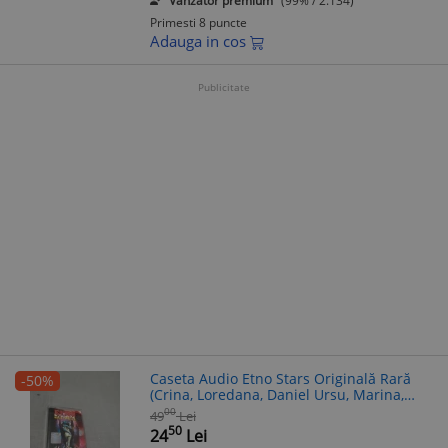
Vanzator premium
(99% / 2.134)
Primesti 8 puncte
Adauga in cos
Publicitate
Caseta Audio Etno Stars Originală Rară
-50%
(Crina, Loredana, Daniel Ursu, Marina,
Fata Morgana, Puiu Codreanu, Sogorii)
00
49
Lei
50
24
Lei