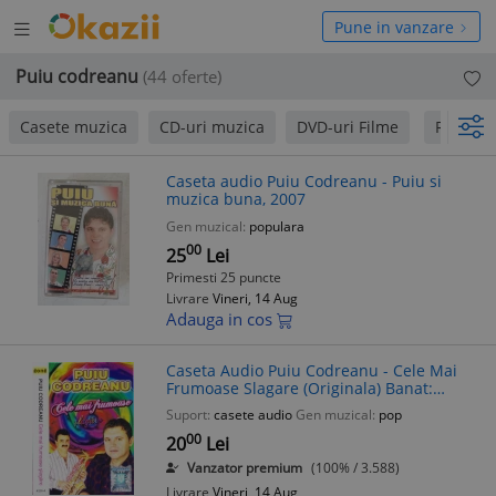
Deschide
hide
Pune in vanzare
meniul
niul
Puiu codreanu
(44 oferte)
Casete muzica
CD-uri muzica
DVD-uri Filme
Revista 
Caseta audio Puiu Codreanu - Puiu si
muzica buna, 2007
Gen muzical:
populara
00
25
Lei
Primesti 25 puncte
Livrare
Vineri, 14 Aug
Adauga in cos
Caseta Audio Puiu Codreanu - Cele Mai
Frumoase Slagare (Originala) Banat:
Spuneai mereu, Nevasta mea, Revederile
Suport:
casete audio
Gen muzical:
pop
sunt dulci
00
20
Lei
Vanzator premium
(100% / 3.588)
Livrare
Vineri, 14 Aug