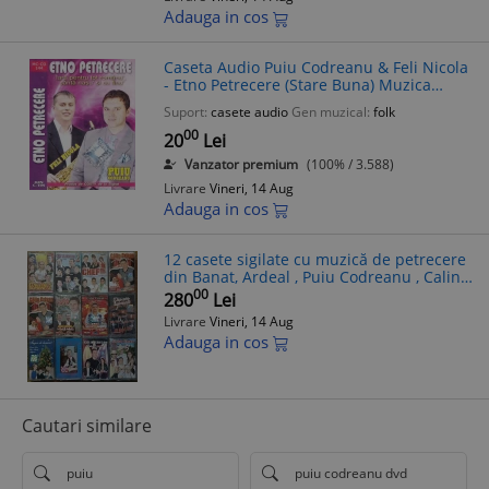
Adauga in cos
Caseta Audio Puiu Codreanu & Feli Nicola
- Etno Petrecere (Stare Buna) Muzica
Petrecere Romaneasca
Suport:
casete audio
Gen muzical:
folk
00
20
Lei
Vanzator premium
(100% / 3.588)
Livrare
Vineri, 14 Aug
Adauga in cos
12 casete sigilate cu muzică de petrecere
din Banat, Ardeal , Puiu Codreanu , Calin
Crișan , Tinu
00
280
Lei
Livrare
Vineri, 14 Aug
Adauga in cos
Cautari similare
puiu
puiu codreanu dvd