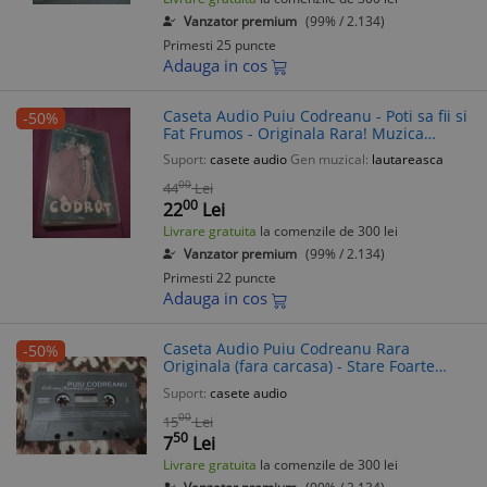
Vanzator premium
(99% / 2.134)
Primesti 25 puncte
Adauga in cos
Caseta Audio Puiu Codreanu - Poti sa fii si
-50%
Fat Frumos - Originala Rara! Muzica
Lautareasca, Stare Buna
Suport:
casete audio
Gen muzical:
lautareasca
00
44
Lei
00
22
Lei
Livrare gratuita
la comenzile de 300 lei
Vanzator premium
(99% / 2.134)
Primesti 22 puncte
Adauga in cos
Caseta Audio Puiu Codreanu Rara
-50%
Originala (fara carcasa) - Stare Foarte
Buna
Suport:
casete audio
00
15
Lei
50
7
Lei
Livrare gratuita
la comenzile de 300 lei