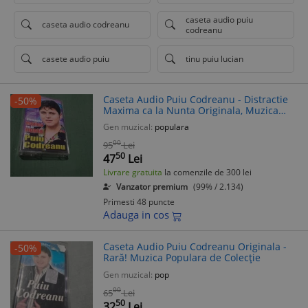
caseta audio puiu
caseta audio codreanu
codreanu
casete audio puiu
tinu puiu lucian
Caseta Audio Puiu Codreanu - Distractie
-50%
Maxima ca la Nunta Originala, Muzica
Populara Petrecere
Gen muzical:
populara
00
95
Lei
50
47
Lei
Livrare gratuita
la comenzile de 300 lei
Vanzator premium
(99% / 2.134)
Primesti 48 puncte
Adauga in cos
Caseta Audio Puiu Codreanu Originala -
-50%
Rară! Muzica Populara de Colecție
Gen muzical:
pop
00
65
Lei
50
32
Lei