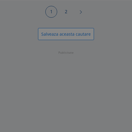
1
2
Salveaza aceasta cautare
Publicitate