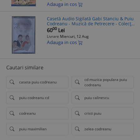
Adauga in cos
Casetă Audio Sigilată Gabi Stanciu & Puiu
Codreanu - Muzică de Petrecere - Colecție
Rară
00
60
Lei
Livrare
Miercuri, 12 Aug
Adauga in cos
Cautari similare
cd muzica populara puiu
caseta puiu codreanu
codreanu
puiu codreanu cd
puiu calinescu
codreanu
cristi puiu
puiu maximilian
zelea codreanu