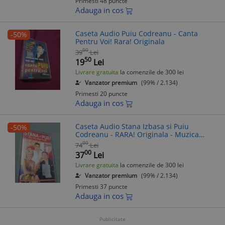
Primesti 48 puncte
Adauga in cos
Caseta Audio Puiu Codreanu - Canta
-50%
Pentru Voi! Rara! Originala
00
39
Lei
50
19
Lei
Livrare gratuita
la comenzile de 300 lei
Vanzator premium
(99% / 2.134)
Primesti 20 puncte
Adauga in cos
Caseta Audio Stana Izbasa si Puiu
-50%
Codreanu - RARA! Originala - Muzica
Populara Romaneasca de Colectie
00
74
Lei
00
37
Lei
Livrare gratuita
la comenzile de 300 lei
Vanzator premium
(99% / 2.134)
Primesti 37 puncte
Adauga in cos
Publicitate