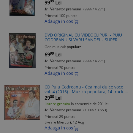
99
2010
99
Lei
Vanzator premium
(99% / 4.271)
Primesti 100 puncte
Adauga in cos
DVD ORIGINAL CU VIDEOCLIPURI - PUIU
CODREANU SI VARU SANDEL - SUPER
HITURI - 50 DE VIDEOCLIPURI, MUZICA
Gen muzical:
populara
PETRECERE
99
69
Lei
Vanzator premium
(99% / 4.271)
Primesti 70 puncte
Adauga in cos
CD Puiu Codreanu - Cea mai dulce voce
vol. 4 (2016) - Muzica populara, 14 track-
uri, holograma
00
29
Lei
Livrare gratuita
la comenzile de 201 lei
Vanzator premium
(100% / 3.653)
Primesti 29 puncte
Livrare
Miercuri, 12 Aug
Adauga in cos