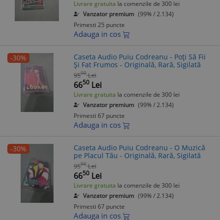
Livrare gratuita
la comenzile de 300 lei
Vanzator premium
(99% / 2.134)
Primesti 25 puncte
Adauga in cos
Caseta Audio Puiu Codreanu - Poți Să Fii
-30%
Și Fat Frumos - Originală, Rară, Sigilată
00
95
Lei
50
66
Lei
Livrare gratuita
la comenzile de 300 lei
Vanzator premium
(99% / 2.134)
Primesti 67 puncte
Adauga in cos
Caseta Audio Puiu Codreanu - O Muzică
-30%
pe Placul Tău - Originală, Rară, Sigilată
00
95
Lei
50
66
Lei
Livrare gratuita
la comenzile de 300 lei
Vanzator premium
(99% / 2.134)
Primesti 67 puncte
Adauga in cos