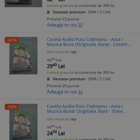
Livrare gratuita
la comenzile de 300 lei
Vanzator premium
(99% / 2.134)
Primesti 33 puncte
Adauga in cos
Caseta Audio Puiu Codreanu - Asta-i
-40%
Muzica Buna (Originala, Rara) - Casete
Muzica
Gen muzical:
rap
00
49
Lei
40
29
Lei
Livrare gratuita
la comenzile de 300 lei
Vanzator premium
(99% / 2.134)
Primesti 29 puncte
Adauga in cos
Caseta Audio Puiu Codreanu - Asta-i
-50%
Muzica Buna! Originala, Rară - Stare
Foarte Buna
Gen muzical:
rap
00
49
Lei
50
24
Lei
Livrare gratuita
la comenzile de 300 lei