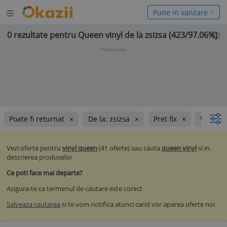
Deschide
hide
Pune in vanzare
meniul
niul
0 rezultate pentru Queen vinyl de la zsizsa (423/97.06%)
Publicitate
Poate fi returnat
De la: zsizsa
Pret fix
Vinilur
Vezi oferte pentru
vinyl queen
(41 oferte) sau cauta
queen vinyl
si in
descrierea produselor
Ce poti face mai departe?
Asigura-te ca termenul de cautare este corect
Salveaza cautarea
si te vom notifica atunci cand vor aparea oferte noi