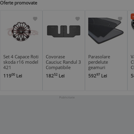
Oferte promovate
Set 4 Capace Roti
Covorase
Parasolare
V
skoda r16 model
Cauciuc Randul 3
perdelute
C
421
Compatibile
geamuri
C
Mazda 5 I 2004-
Carshades
S
00
52
97
119
Lei
182
Lei
592
Lei
5
2010 / Premacy
Compatibile
Ii 2005-2010
Volvo V50 2004-
2012 Combi/
Break - Set
Publicitate
Complet Spate