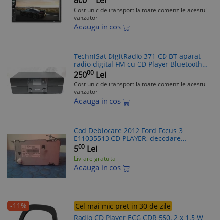
800
Lei
Cost unic de transport la toate comenzile acestui
vanzator
Adauga in cos
TechniSat DigitRadio 371 CD BT aparat
radio digital FM cu CD Player Bluetooth
USB DAB+
00
250
Lei
Cost unic de transport la toate comenzile acestui
vanzator
Adauga in cos
Cod Deblocare 2012 Ford Focus 3
E11035513 CD PLAYER, decodare
casetofon auto
00
5
Lei
Livrare gratuita
Adauga in cos
-11%
Cel mai mic pret in 30 de zile
Radio CD Player ECG CDR 550, 2 x 1.5 W