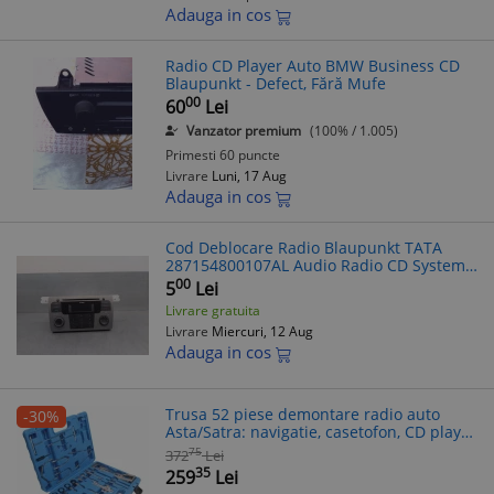
Adauga in cos
Radio CD Player Auto BMW Business CD
Blaupunkt - Defect, Fără Mufe
00
60
Lei
Vanzator premium
(100% / 1.005)
Primesti 60 puncte
Livrare
Luni, 17 Aug
Adauga in cos
Cod Deblocare Radio Blaupunkt TATA
287154800107AL Audio Radio CD System -
Decodare Casetofon Auto
00
5
Lei
Livrare gratuita
Livrare
Miercuri, 12 Aug
Adauga in cos
Trusa 52 piese demontare radio auto
-30%
Asta/Satra: navigatie, casetofon, CD player
- VW, Audi, BMW, Mercedes, Opel, Ford,
75
372
Lei
Becker, Blaupunkt
35
259
Lei