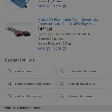
Livrare
Joi, 13 Aug
Adauga in cos
Mufa ISO Blaupunkt Tata Universala,
Conector Auto Radio MP3 Player
Casetofon CD, 8 Pini, 20cm, Compatibil
30
14
Lei
Non-Brand
Livrare gratuita
la comenzile de 500 lei
Primesti 14 puncte
Livrare
Miercuri, 12 Aug
Adauga in cos
Cautari similare
radio cd auto
radio auto blaupunkt
radio cd auto cu bluetooth
radio cd player auto
radio cd blaupunkt
cd auto blaupunkt
Produse asemanatoare