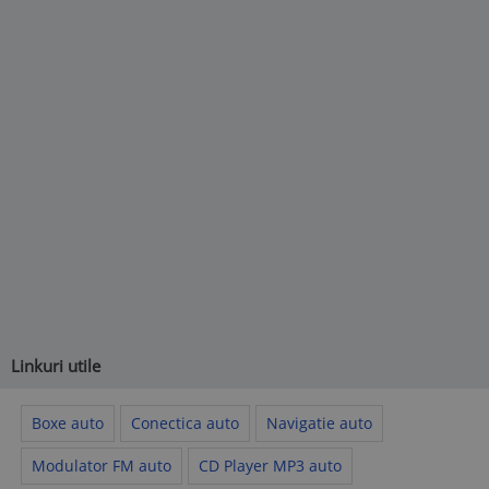
Linkuri utile
Boxe auto
Conectica auto
Navigatie auto
Modulator FM auto
CD Player MP3 auto