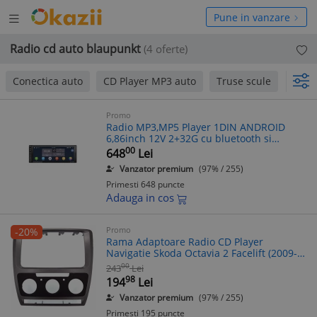
Deschide
hide
Pune in vanzare
meniul
niul
Radio cd auto blaupunkt
(4 oferte)
Conectica auto
CD Player MP3 auto
Truse scule
Asta
Promo
Radio MP3,MP5 Player 1DIN ANDROID
6,86inch 12V 2+32G cu bluetooth si
carplay Cod: 6822A
00
648
Lei
Vanzator premium
(97% / 255)
Primesti 648 puncte
Adauga in cos
Promo
-20%
Rama Adaptoare Radio CD Player
Navigatie Skoda Octavia 2 Facelift (2009-
2013) Clima Manuala Negru
00
243
Lei
98
194
Lei
Vanzator premium
(97% / 255)
Primesti 195 puncte