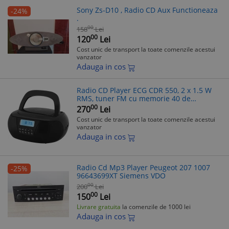
Sony Zs-D10 , Radio CD Aux Functioneaza
-24%
.
00
158
Lei
00
120
Lei
Cost unic de transport la toate comenzile acestui
vanzator
Adauga in cos
Radio CD Player ECG CDR 550, 2 x 1.5 W
RMS, tuner FM cu memorie 40 de
posturi,USB, negru
00
270
Lei
Cost unic de transport la toate comenzile acestui
vanzator
Adauga in cos
Radio Cd Mp3 Player Peugeot 207 1007
-25%
96643699XT Siemens VDO
00
200
Lei
00
150
Lei
Livrare gratuita
la comenzile de 1000 lei
Adauga in cos