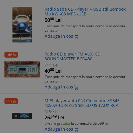
Radio Saba CD -Player + USB stil Bombox
Mo KW -68 MP3 -USB
00
50
Lei
Cost unic de transport la toate comenzile acestui
vanzator
Adauga in cos
Radio CD player FM AUX, CD
-46%
SOUNDMASTER BCD480 .
00
74
Lei
00
40
Lei
Cost unic de transport la toate comenzile acestui
vanzator
Adauga in cos
MP3 player auto PNI Clementine 9545
-17%
4x50w 1DIN cu Stick SD USB AUX RCA
Bluetooth
00
315
Lei
49
262
Lei
Livrare gratuita
la comenzile de 599 lei
Adauga in cos