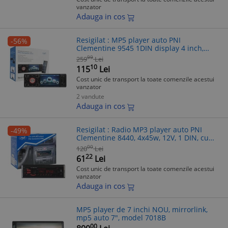
vanzator
Adauga in cos
Resigilat : MP5 player auto PNI
-56%
Clementine 9545 1DIN display 4 inch,
50Wx4, Blueto
99
259
Lei
10
115
Lei
Cost unic de transport la toate comenzile acestui
vanzator
2 vandute
Adauga in cos
Resigilat : Radio MP3 player auto PNI
-49%
Clementine 8440, 4x45w, 12V, 1 DIN, cu
SD, U
00
120
Lei
22
61
Lei
Cost unic de transport la toate comenzile acestui
vanzator
Adauga in cos
MP5 player de 7 inchi NOU, mirrorlink,
mp5 auto 7", model 7018B
00