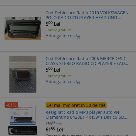
Cod Deblocare Radio 2010 VOLKSWAGEN
POLO RADIO CD PLAYER HEAD UNIT
5M0035186AA
00
5
Lei
Livrare gratuita
Adauga in cos
Cod Deblocare Radio 2006 MERCEDES C
CLASS STEREO RADIO CD PLAYER HEAD
UNIt
00
5
Lei
Livrare gratuita
Adauga in cos
-61%
Cel mai mic pret in 30 de zile
Resigilat : Radio MP3 player auto PNI
Clementine 8428BT 4x45w 1 DIN cu SD,
USB, AU
99
159
Lei
66
61
Lei
Cost unic de transport la toate comenzile acestui