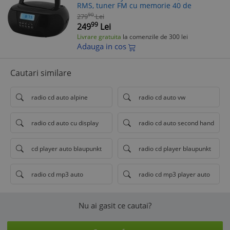
RMS, tuner FM cu memorie 40 de
90
279
Lei
99
249
Lei
Livrare gratuita
la comenzile de 300 lei
Adauga in cos
Cautari similare
radio cd auto alpine
radio cd auto vw
radio cd auto cu display
radio cd auto second hand
cd player auto blaupunkt
radio cd player blaupunkt
radio cd mp3 auto
radio cd mp3 player auto
Nu ai gasit ce cautai?