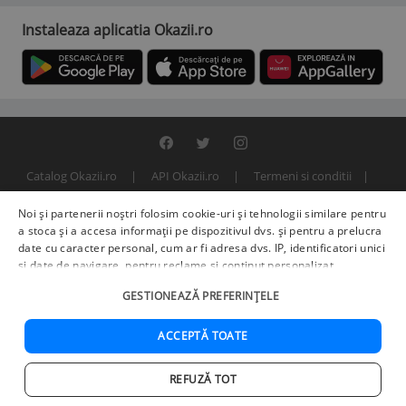
Instaleaza aplicatia Okazii.ro
Catalog Okazii.ro
API Okazii.ro
Termeni si conditii
Contact
Politica de confidentialitate
ANPC
SOL
Noi și partenerii noștri folosim cookie-uri și tehnologii similare pentru
© 2000 - 2026 S.C. BITFACTOR S.R.L.
a stoca și a accesa informații pe dispozitivul dvs. și pentru a prelucra
date cu caracter personal, cum ar fi adresa dvs. IP, identificatori unici
și date de navigare, pentru reclame și conținut personalizat,
măsurarea reclamelor și a conținutului, informații despre audiență și
GESTIONEAZĂ PREFERINȚELE
îmbunătățirea serviciilor.
Furnizori terți (225)
pot, de asemenea,
prelucra datele dvs. în aceste și alte scopuri, inclusiv folosind date
precise de geolocalizare și caracteristici ale dispozitivului. Opțiunile
ACCEPTĂ TOATE
dvs. se aplică doar acestui site web. Unii furnizori se pot baza pe
interes legitim în loc de consimțământ; aveți dreptul să vă opuneți în
REFUZĂ TOT
Setări de publicitate
. Vă puteți retrage consimțământul în orice
Acasa
Cautare
Cos
Favorite
Contul meu
moment în
Setări cookie
.
Politica de confidențialitate