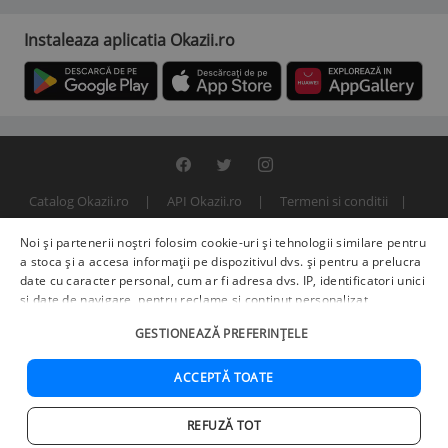
Instaleaza aplicatia Okazii.ro
Catalog Okazii.ro
API Okazii.ro
Termeni si conditii
Contact
Politica de confidentialitate
ANPC
SOL
Noi și partenerii noștri folosim cookie-uri și tehnologii similare pentru
© 2000 - 2026 S.C. BITFACTOR S.R.L.
a stoca și a accesa informații pe dispozitivul dvs. și pentru a prelucra
date cu caracter personal, cum ar fi adresa dvs. IP, identificatori unici
și date de navigare, pentru reclame și conținut personalizat,
măsurarea reclamelor și a conținutului, informații despre audiență și
GESTIONEAZĂ PREFERINȚELE
îmbunătățirea serviciilor.
Furnizori terți (225)
pot, de asemenea,
prelucra datele dvs. în aceste și alte scopuri, inclusiv folosind date
precise de geolocalizare și caracteristici ale dispozitivului. Opțiunile
ACCEPTĂ TOATE
dvs. se aplică doar acestui site web. Unii furnizori se pot baza pe
interes legitim în loc de consimțământ; aveți dreptul să vă opuneți în
REFUZĂ TOT
Setări de publicitate
. Vă puteți retrage consimțământul în orice
Acasa
Cautare
Cos
Favorite
Contul meu