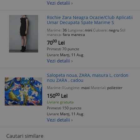
Vezi detalii ›
Rochie Zara Neagra Ocazie/Club Aplicatii
Umar Decupata Spate Marime S
Marime:
36
Lungime:
mini
Culoare:
negru
Stil
maneca:
fara maneca
00
70
Lei
Primesti 70 puncte
Livrare
Marți, 11 Aug
Vezi detalii ›
Salopeta noua, ZARA, masura L, cordon
nou ZARA , cadou
Marime:
l
Lungime:
maxi
Material:
poliester
00
150
Lei
Livrare gratuita
Primesti 150 puncte
Livrare
Marți, 11 Aug
Vezi detalii ›
Cautari similare