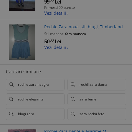
00
99
Lei
Primesti 99 puncte
Vezi detalii ›
Rochie Zara noua, stil blugi, Timberland
Stil maneca:
fara maneca
00
50
Lei
Vezi detalii ›
Cautari similare
rochie zara neagra
rochii zara dama
rochie eleganta
zara femei
blugi zara
zara rochii fete
Rochie Zara Dantela, Marime M