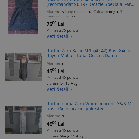
(recomandat S), TRF, Ocazie Speciala, Fara
Brettele
Marime:
s
Lungime:
scurta
Culoare:
negru
Stil
maneca:
fara bretele
00
75
Lei
Primesti 75 puncte
Vezi detalii ›
Rochie Zara Basic M/L (40-42) Bust 84cm,
Rayon Mohair Lana, Ocazie, Dama
Marime:
m
00
45
Lei
Primesti 45 puncte
Livrare
Joi, 13 Aug
Vezi detalii ›
Rochie dama Zara White, marime 36/S-M,
bust 76cm, ocazie, poliester
Marime:
s
00
45
Lei
Primesti 45 puncte
Livrare
Marți, 11 Aug