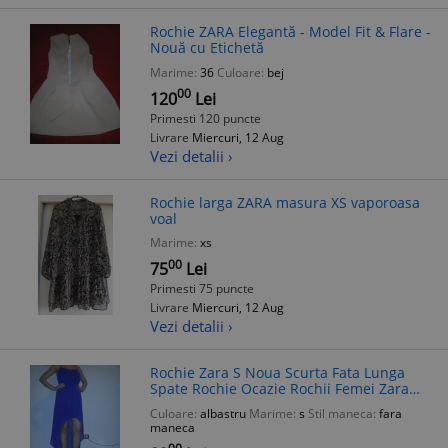
Rochie ZARA Elegantă - Model Fit & Flare -
Nouă cu Etichetă
Marime:
36
Culoare:
bej
00
120
Lei
Primesti 120 puncte
Livrare
Miercuri, 12 Aug
Vezi detalii ›
Rochie larga ZARA masura XS vaporoasa
voal
Marime:
xs
00
75
Lei
Primesti 75 puncte
Livrare
Miercuri, 12 Aug
Vezi detalii ›
Rochie Zara S Noua Scurta Fata Lunga
Spate Rochie Ocazie Rochii Femei Zara
Rochii de Zi
Culoare:
albastru
Marime:
s
Stil maneca:
fara
maneca