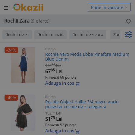
Deschide
hide
Pune in vanzare
meniul
niul
Rochii Zara
(9 oferte)
Rochii de zi
Rochii ocazie
Rochii de seara
Zara
T
Promo
-34%
Rochie Vero Moda Ebbe Pinafore Medium
Blue Denim
35
102
Lei
85
67
Lei
Primesti 68 puncte
Adauga in cos
Promo
-49%
Rochie Object Hollie 3/4 negru auriu
poliester rochie de zi eleganta
35
102
Lei
75
51
Lei
Primesti 52 puncte
Adauga in cos