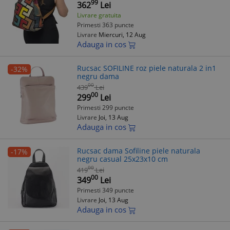
Rucsacuri Femei
99
362
Lei
Livrare gratuita
Primesti 363 puncte
Livrare
Miercuri, 12 Aug
Adauga in cos
Rucsac SOFILINE roz piele naturala 2 in1
-32%
negru dama
00
439
Lei
00
299
Lei
Primesti 299 puncte
Livrare
Joi, 13 Aug
Adauga in cos
Rucsac dama Sofiline piele naturala
-17%
negru casual 25x23x10 cm
00
419
Lei
00
349
Lei
Primesti 349 puncte
Livrare
Joi, 13 Aug
Adauga in cos