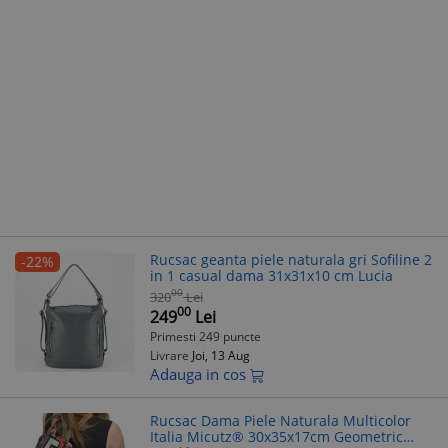
Rucsac geanta piele naturala gri Sofiline 2
-22%
in 1 casual dama 31x31x10 cm Lucia
00
320
Lei
00
249
Lei
Primesti 249 puncte
Livrare
Joi, 13 Aug
Adauga in cos
Rucsac Dama Piele Naturala Multicolor
Italia Micutz® 30x35x17cm Geometric