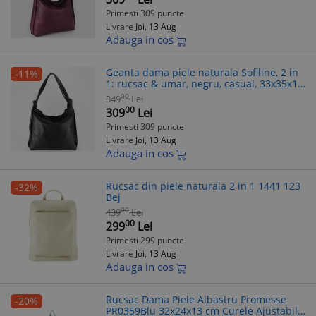
Primesti 309 puncte
Livrare
Joi, 13 Aug
Adauga in cos
Geanta dama piele naturala Sofiline, 2 in
-11%
1: rucsac & umar, negru, casual, 33x35x10
cm
00
349
Lei
00
309
Lei
Primesti 309 puncte
Livrare
Joi, 13 Aug
Adauga in cos
Rucsac din piele naturala 2 in 1 1441 123
-32%
Bej
00
439
Lei
00
299
Lei
Primesti 299 puncte
Livrare
Joi, 13 Aug
Adauga in cos
Rucsac Dama Piele Albastru Promesse
-20%
PR0359Blu 32x24x13 cm Curele Ajustabile