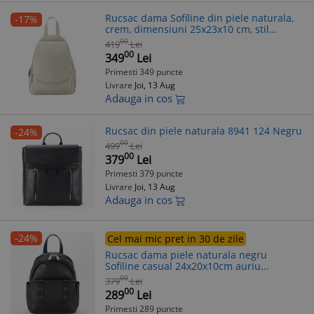
Rucsac dama Sofiline din piele naturala,
-17%
crem, dimensiuni 25x23x10 cm, stil
casual, pentru femei
00
419
Lei
00
349
Lei
Primesti 349 puncte
Livrare
Joi, 13 Aug
Adauga in cos
Rucsac din piele naturala 8941 124 Negru
-24%
00
499
Lei
00
379
Lei
Primesti 379 puncte
Livrare
Joi, 13 Aug
Adauga in cos
-24%
Cel mai mic pret in 30 de zile
Rucsac dama piele naturala negru
Sofiline casual 24x20x10cm auriu
ajustabil
00
379
Lei
00
289
Lei
Primesti 289 puncte