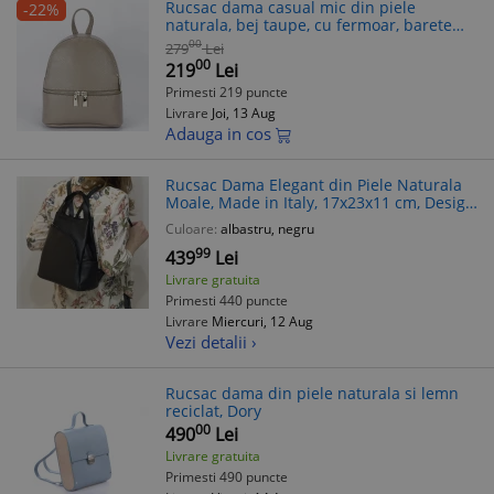
Rucsac dama casual mic din piele
-22%
naturala, bej taupe, cu fermoar, barete
ajustabile, detalii metalice aurii,
00
279
Lei
18x22.5x10cm, fabricat in Italia
00
219
Lei
Primesti 219 puncte
Livrare
Joi, 13 Aug
Adauga in cos
Rucsac Dama Elegant din Piele Naturala
Moale, Made in Italy, 17x23x11 cm, Design
2025
Culoare:
albastru, negru
99
439
Lei
Livrare gratuita
Primesti 440 puncte
Livrare
Miercuri, 12 Aug
Vezi detalii ›
Rucsac dama din piele naturala si lemn
reciclat, Dory
00
490
Lei
Livrare gratuita
Primesti 490 puncte