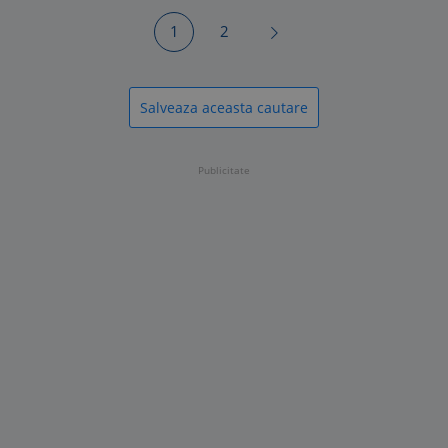
1
2
Salveaza aceasta cautare
Publicitate