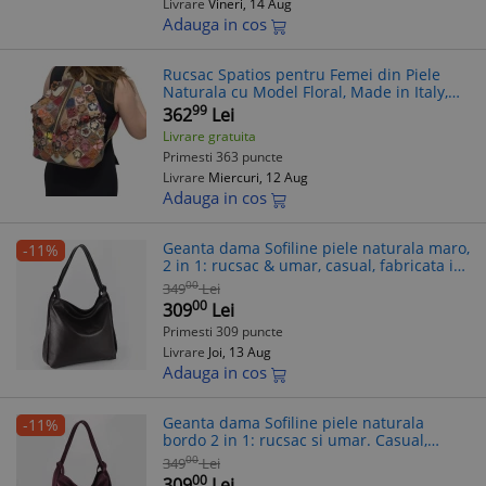
Livrare
Vineri, 14 Aug
Adauga in cos
Rucsac Spatios pentru Femei din Piele
Naturala cu Model Floral, Made in Italy,
Flori Aplicate, 34x35x15 cm
99
362
Lei
Livrare gratuita
Primesti 363 puncte
Livrare
Miercuri, 12 Aug
Adauga in cos
Geanta dama Sofiline piele naturala maro,
-11%
2 in 1: rucsac & umar, casual, fabricata in
Italia
00
349
Lei
00
309
Lei
Primesti 309 puncte
Livrare
Joi, 13 Aug
Adauga in cos
Geanta dama Sofiline piele naturala
-11%
bordo 2 in 1: rucsac si umar. Casual,
compartimente multiple, fermoar,
00
349
Lei
fabricata in Italia
00
309
Lei