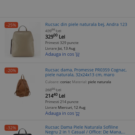
Rucsac din piele naturala bej, Andra 123
-25%
00
439
Lei
00
329
Lei
Primesti 329 puncte
Livrare
Joi, 13 Aug
Adauga in cos
Rucsac dama, Promesse PR0359 Cognac,
-20%
piele naturala, 32x24x13 cm, maro
Culoare:
coniac
Material:
piele naturala
00
268
Lei
40
214
Lei
Primesti 214 puncte
Livrare
Miercuri, 12 Aug
Adauga in cos
Rucsac Dama Piele Naturala Sofiline
-32%
Negru 2 in 1 Casual / Office: De Mana,