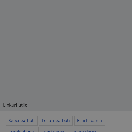
Linkuri utile
Sepci barbati
Fesuri barbati
Esarfe dama
Curele dama
Genti dama
Fulare dama