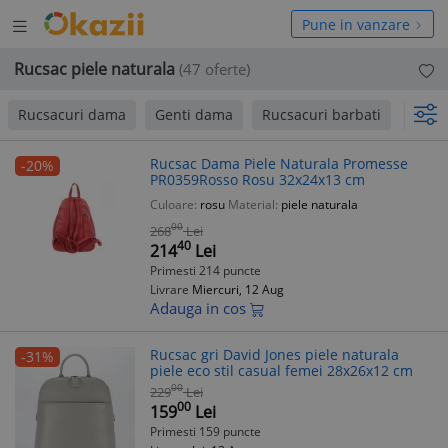
Deschide
hide
Pune in vanzare
meniul
niul
Rucsac piele naturala
(47 oferte)
Rucsacuri dama
Genti dama
Rucsacuri barbati
Davi
Rucsac Dama Piele Naturala Promesse
-20%
PR0359Rosso Rosu 32x24x13 cm
Culoare:
rosu
Material:
piele naturala
00
268
Lei
40
214
Lei
Primesti 214 puncte
Livrare
Miercuri, 12 Aug
Adauga in cos
Rucsac gri David Jones piele naturala
-31%
piele eco stil casual femei 28x26x12 cm
00
229
Lei
00
159
Lei
Primesti 159 puncte