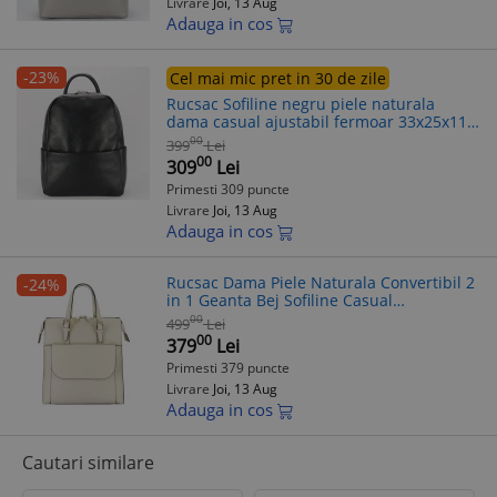
Livrare
Joi, 13 Aug
Adauga in cos
-23%
Cel mai mic pret in 30 de zile
Rucsac Sofiline negru piele naturala
dama casual ajustabil fermoar 33x25x11
cm
00
399
Lei
00
309
Lei
Primesti 309 puncte
Livrare
Joi, 13 Aug
Adauga in cos
Rucsac Dama Piele Naturala Convertibil 2
-24%
in 1 Geanta Bej Sofiline Casual
Dimensiune 30x28x12cm Accesorii Dama
00
499
Lei
Auriu
00
379
Lei
Primesti 379 puncte
Livrare
Joi, 13 Aug
Adauga in cos
Cautari similare