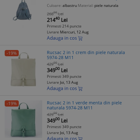
Buzunare Multiple
Culoare:
albastru
Material:
piele naturala
00
268
Lei
40
214
Lei
Primesti 214 puncte
Livrare
Miercuri, 12 Aug
Adauga in cos
Rucsac 2 in 1 crem din piele naturala
-19%
5974-28 M11
00
429
Lei
00
349
Lei
Primesti 349 puncte
Livrare
Joi, 13 Aug
Adauga in cos
Rucsac 2 in 1 verde menta din piele
-19%
naturala 5974-28 M11
00
429
Lei
00
349
Lei
Primesti 349 puncte
Livrare
Joi, 13 Aug
Adauga in cos