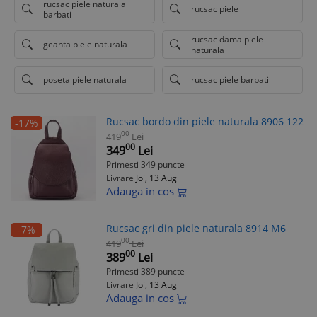
rucsac piele naturala
rucsac piele
barbati
rucsac dama piele
geanta piele naturala
naturala
poseta piele naturala
rucsac piele barbati
Rucsac bordo din piele naturala 8906 122
-17%
00
419
Lei
00
349
Lei
Primesti 349 puncte
Livrare
Joi, 13 Aug
Adauga in cos
Rucsac gri din piele naturala 8914 M6
-7%
00
419
Lei
00
389
Lei
Primesti 389 puncte
Livrare
Joi, 13 Aug
Adauga in cos