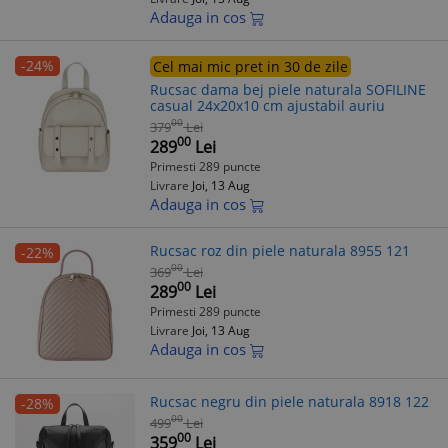
Adauga in cos
-24%
Cel mai mic pret in 30 de zile
Rucsac dama bej piele naturala SOFILINE
casual 24x20x10 cm ajustabil auriu
00
379
Lei
00
289
Lei
Primesti 289 puncte
Livrare
Joi, 13 Aug
Adauga in cos
Rucsac roz din piele naturala 8955 121
-22%
00
369
Lei
00
289
Lei
Primesti 289 puncte
Livrare
Joi, 13 Aug
Adauga in cos
Rucsac negru din piele naturala 8918 122
-28%
00
499
Lei
00
359
Lei