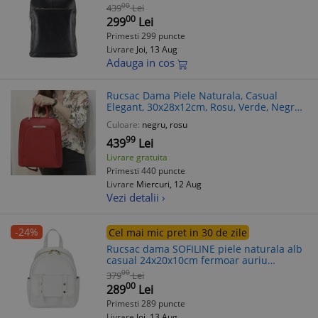
Umar, Crossbody. Detalii Metalice Aurii
00
439
Lei
00
299
Lei
Primesti 299 puncte
Livrare
Joi, 13 Aug
Adauga in cos
Rucsac Dama Piele Naturala, Casual
Elegant, 30x28x12cm, Rosu, Verde, Negru,
Crem, Alb - Fabricat in Italia
Culoare:
negru, rosu
99
439
Lei
Livrare gratuita
Primesti 440 puncte
Livrare
Miercuri, 12 Aug
Vezi detalii ›
-24%
Cel mai mic pret in 30 de zile
Rucsac dama SOFILINE piele naturala alb
casual 24x20x10cm fermoar auriu
ajustabil interior exterior
00
379
Lei
00
289
Lei
Primesti 289 puncte
Livrare
Joi, 13 Aug