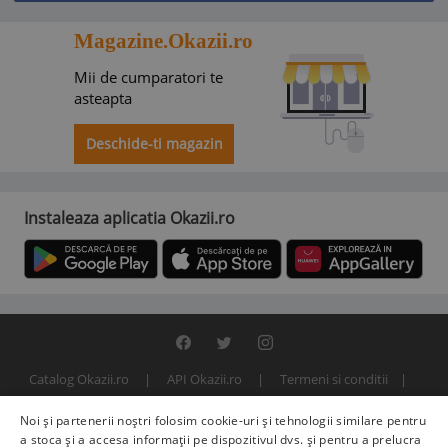
Magazine.Okazii.ro
Mii de cumparatori te
asteapta
Deschide-ti magazin
Instaleaza aplicatia Okazii.ro
Catalog Okazii.ro
API Okazii.ro
Termeni si conditii
Contact
Politica de confidentialitate
ANPC
SOL
Noi și partenerii noștri folosim cookie-uri și tehnologii similare pentru
© 2000 - 2026 S.C. BITFACTOR S.R.L.
a stoca și a accesa informații pe dispozitivul dvs. și pentru a prelucra