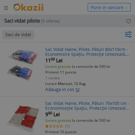
Deschide
hide
Pune in vanzare
meniul
niul
Saci vidat pilote
(5 oferte)
Saci de vidat
Sac Vidat Haine, Pilote, Pături 80x110cm -
Economisire Spațiu, Protecție Umezeală,
Praf, Insecte - Depozitare eficientă
00
11
Lei
Livrare gratuita
la comenzile de 500 lei
Primesti 11 puncte
1 vandut
Livrare
Miercuri, 12 Aug
Adauga in cos
Sac Vidat Haine, Pilote, Pături 70x100 cm -
Economisește Spațiu, Protecție Umezeală
& Praf
90
9
Lei
Livrare gratuita
la comenzile de 500 lei
(1)
Primesti 10 puncte