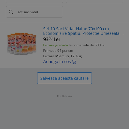
set saci vidat
Set 10 Saci Vidat Haine 70x100 cm,
Economisire Spatiu, Protectie Umezeala,
Praf, Insecte, Depozitare Pilote, Aspirare
50
93
Lei
Aer
Livrare gratuita
la comenzile de 500 lei
Primesti 94 puncte
Livrare
Miercuri, 12 Aug
Adauga in cos
Salveaza aceasta cautare
Publicitate