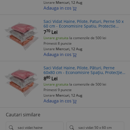
Livrare
Miercuri, 12 Aug
Adauga in cos
Saci Vidat Haine, Pilote, Paturi, Perne 50 x
60 cm - Economisire Spatiu, Protectie
Umezeala, Praf, Insecte
70
7
Lei
Livrare gratuita
la comenzile de 500 lei
Primesti 8 puncte
Livrare
Miercuri, 12 Aug
Adauga in cos
Saci Vidat Haine, Pilote, Pături, Perne
60x80 cm - Economisire Spațiu, Protecție
Umezeală, Insecte, Praf
80
8
Lei
Livrare gratuita
la comenzile de 500 lei
Primesti 9 puncte
Livrare
Miercuri, 12 Aug
Adauga in cos
Cautari similare
saci vidat haine
saci vidat 50 x 60 cm