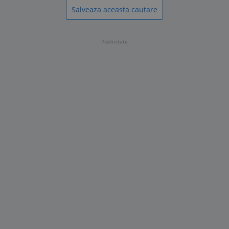
Salveaza aceasta cautare
Publicitate