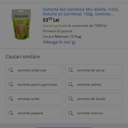
Seminte Bio Germline Mix Alfalfa, Trifoi,
Ridiche pt Germinat, 150g. Seminte
germinare, Microplante, Rasaduri,
10
63
Lei
Gradina
Livrare gratuita
la comenzile de 1000 lei
Primesti 63 puncte
Livrare
Miercuri, 12 Aug
Adauga in cos
Cautari similare
seminte ardei iute
seminte de varza
seminte pentru germinat
seminte menta
seminte ardei
seminte de fasole
seminte pepene
seminte morcov