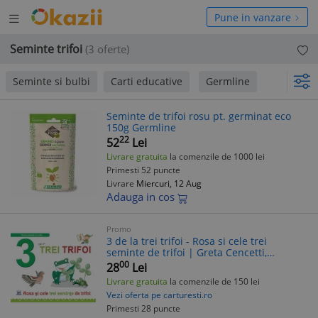
Deschide
hide
Pune in vanzare
meniul
niul
Seminte trifoi
(3 oferte)
Seminte si bulbi
Carti educative
Germline
Seminte de trifoi rosu pt. germinat eco
150g Germline
22
52
Lei
Livrare gratuita
la comenzile de 1000 lei
Primesti 52 puncte
Livrare
Miercuri, 12 Aug
Adauga in cos
Promo
3 de la trei trifoi - Rosa si cele trei
seminte de trifoi | Greta Cencetti,
Emanuela Carletti
00
28
Lei
Livrare gratuita
la comenzile de 150 lei
Vezi oferta pe carturesti.ro
Primesti 28 puncte