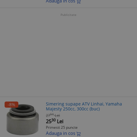
Adauga in cos
Publicitate
Simering supape ATV Linhai, Yamaha
-8%
Majesty 250cc, 300cc (buc)
50
27
Lei
30
25
Lei
Primesti 25 puncte
Adauga in cos