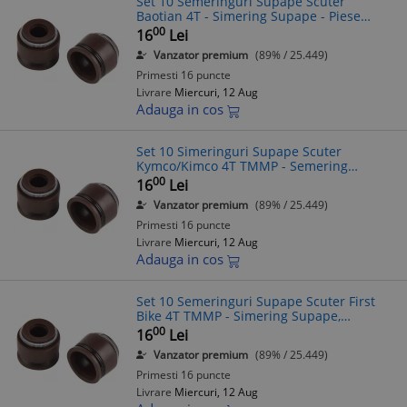
Set 10 Semeringuri Supape Scuter
Baotian 4T - Simering Supape - Piese
Scuter Baotian
00
16
Lei
Vanzator premium
(89% / 25.449)
Primesti 16 puncte
Livrare
Miercuri, 12 Aug
Adauga in cos
Set 10 Simeringuri Supape Scuter
Kymco/Kimco 4T TMMP - Semering
Supape Moto
00
16
Lei
Vanzator premium
(89% / 25.449)
Primesti 16 puncte
Livrare
Miercuri, 12 Aug
Adauga in cos
Set 10 Semeringuri Supape Scuter First
Bike 4T TMMP - Simering Supape,
Etansare Motor
00
16
Lei
Vanzator premium
(89% / 25.449)
Primesti 16 puncte
Livrare
Miercuri, 12 Aug