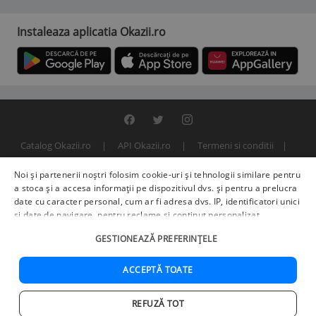
Instaleaza aplicatia Okazii.ro
Catalog Okazii.ro
API Okazii.ro
Termeni si conditii
Contact
Politica de confidentialitate
ANPC
SOL
Noi și partenerii noștri folosim cookie-uri și tehnologii similare pentru
© 2000 - 2026 S.C. BITFACTOR S.R.L.
a stoca și a accesa informații pe dispozitivul dvs. și pentru a prelucra
date cu caracter personal, cum ar fi adresa dvs. IP, identificatori unici
și date de navigare, pentru reclame și conținut personalizat,
măsurarea reclamelor și a conținutului, informații despre audiență și
GESTIONEAZĂ PREFERINȚELE
îmbunătățirea serviciilor.
Furnizori terți (225)
pot, de asemenea,
prelucra datele dvs. în aceste și alte scopuri, inclusiv folosind date
precise de geolocalizare și caracteristici ale dispozitivului. Opțiunile
ACCEPTĂ TOATE
dvs. se aplică doar acestui site web. Unii furnizori se pot baza pe
interes legitim în loc de consimțământ; aveți dreptul să vă opuneți în
REFUZĂ TOT
Setări de publicitate
. Vă puteți retrage consimțământul în orice