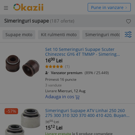
Deschide
hide
Pune in vanzare
meniul
niul
Simeringuri supape
(187 oferte)
Supape moto
Kit rulmenti moto
Simeringuri moto
pa
Set 10 Semeringuri Supape Scuter
Chinezesc GY6 4T TMMP - Simering
Supape, Semering Motor Scuter 4T
00
16
Lei
(1)
Vanzator premium
(89% / 25.449)
Primesti 16 puncte
3 vandute
Livrare
Miercuri, 12 Aug
Adauga in cos
Simeringuri Supape ATV Linhai 250 260
-57%
275 300 310 320 370 400 410 420, Buyang
250 260, Scuter Aprilia Leonardo Yamaha
00
36
Lei
Majesty X-Max
12
15
Lei
Livrare gratuita
la 6 produse comandate