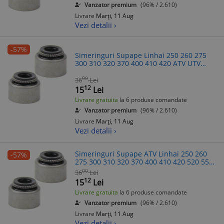
Vanzator premium
(96% / 2.610)
Livrare
Marți, 11 Aug
Vezi detalii ›
-57%
Simeringuri Supape Linhai 250 260 275
300 310 320 370 400 410 420 ATV UTV
Scuter Aprilia Benelli Italjet Malaguti MBK
Yamaha
00
36
Lei
12
15
Lei
Livrare gratuita
la 6 produse comandate
Vanzator premium
(96% / 2.610)
Livrare
Marți, 11 Aug
Vezi detalii ›
Simeringuri Supape ATV Linhai 250 260
-57%
275 300 310 320 370 400 410 420 520 550
600 Buyang Aprilia Benelli Italjet Malaguti
00
36
Lei
MBK Yamaha
12
15
Lei
Livrare gratuita
la 6 produse comandate
Vanzator premium
(96% / 2.610)
Livrare
Marți, 11 Aug
Vezi detalii ›