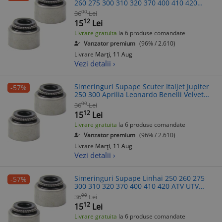
260 275 300 310 320 370 400 410 420
+Scuter Aprilia Yamaha Benelli Italjet
00
36
Lei
Malaguti MBK
12
15
Lei
Livrare gratuita
la 6 produse comandate
Vanzator premium
(96% / 2.610)
Livrare
Marți, 11 Aug
Vezi detalii ›
Simeringuri Supape Scuter Italjet Jupiter
-57%
250 300 Aprilia Leonardo Benelli Velvet
Yamaha Majesty X-Max Linhai ATV UTV
00
36
Lei
250-600cc
12
15
Lei
Livrare gratuita
la 6 produse comandate
Vanzator premium
(96% / 2.610)
Livrare
Marți, 11 Aug
Vezi detalii ›
Simeringuri Supape Linhai 250 260 275
-57%
300 310 320 370 400 410 420 ATV UTV
Scuter Aprilia Benelli Italjet Malaguti MBK
00
36
Lei
Yamaha
12
15
Lei
Livrare gratuita
la 6 produse comandate