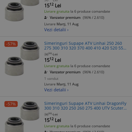
Malaguti MBK Yamaha
12
15
Lei
Livrare gratuita
la 6 produse comandate
Vanzator premium
(96% / 2.610)
Livrare
Marți, 11 Aug
Vezi detalii ›
Simeringuri Supape ATV Linhai 250 260
-57%
275 300 310 320 370 400 410 420 520 550
600 cc, Scuter Aprilia Yamaha
00
36
Lei
12
15
Lei
Livrare gratuita
la 6 produse comandate
Vanzator premium
(96% / 2.610)
1 vandut
Livrare
Marți, 11 Aug
Vezi detalii ›
Simeringuri Supape ATV Linhai DragonFly
-57%
300 310 320 250 260 275 400 UTV Scuter
Yamaha Majesty X-Max Aprilia Leonardo
00
36
Lei
Benelli Velvet
12
15
Lei
Livrare gratuita
la 6 produse comandate