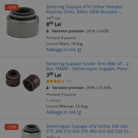
Simering Supape ATV Linhai Yamaha
-43%
Majesty 250cc 300cc OEM (bucata) -
Etansare Supapa Motor ATV
00
14
Lei
00
8
Lei
Vanzator premium
(91% / 6.608)
Primesti 8 puncte
Livrare
Vineri, 14 Aug
Adauga in cos
Simering Supape Scuter First Bike 4T - 2
Buc TMMP - Semeringuri Supape, Piese
Scuter, Kit Rulmenti
00
3
Lei
(1)
Vanzator premium
(89% / 25.449)
Primesti 3 puncte
1 vandut
Livrare
Miercuri, 12 Aug
Adauga in cos
Simeringuri Supape ATV Linhai 250 260
-57%
275 300 310 320 370 400 410 420 520 550
600, UTV, Scuter Aprilia Benelli Italjet
00
36
Lei