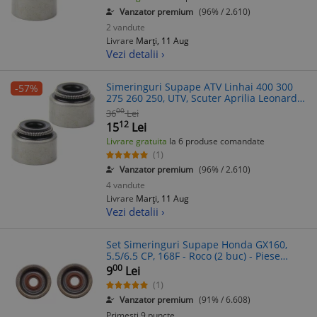
Vanzator premium
(96% / 2.610)
2 vandute
Livrare
Marți, 11 Aug
Vezi detalii ›
Simeringuri Supape ATV Linhai 400 300
-57%
275 260 250, UTV, Scuter Aprilia Leonardo,
Benelli Velvet, Yamaha Majesty 250 300,
00
36
Lei
OEM 22606
12
15
Lei
Livrare gratuita
la 6 produse comandate
(1)
Vanzator premium
(96% / 2.610)
4 vandute
Livrare
Marți, 11 Aug
Vezi detalii ›
Set Simeringuri Supape Honda GX160,
5.5/6.5 CP, 168F - Roco (2 buc) - Piese
Moto
00
9
Lei
(1)
Vanzator premium
(91% / 6.608)
Primesti 9 puncte