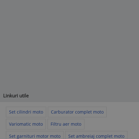
Linkuri utile
Set cilindri moto
Carburator complet moto
Variomatic moto
Filtru aer moto
Set garnituri motor moto
Set ambreiaj complet moto