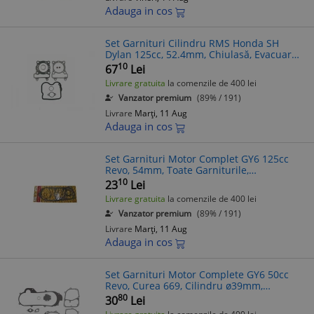
Adauga in cos
Set Garnituri Cilindru RMS Honda SH
Dylan 125cc, 52.4mm, Chiulasă, Evacuare,
Simeringuri Supape
10
67
Lei
Livrare gratuita
la comenzile de 400 lei
Vanzator premium
(89% / 191)
Livrare
Marți, 11 Aug
Adauga in cos
Set Garnituri Motor Complet GY6 125cc
Revo, 54mm, Toate Garniturile,
Simeringuri Supape, Piese Moto
10
23
Lei
Livrare gratuita
la comenzile de 400 lei
Vanzator premium
(89% / 191)
Livrare
Marți, 11 Aug
Adauga in cos
Set Garnituri Motor Complete GY6 50cc
Revo, Curea 669, Cilindru ø39mm,
Simeringuri Supape, Piese Moto Bloc
80
30
Lei
Motor