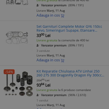
Livrare gratuita
la comenzile de 400 lei
Vanzator premium
(89% / 191)
Livrare
Marți, 11 Aug
Adauga in cos
Set Garnituri Complete Motor GY6 150cc
Revo, Simeringuri Supape, Etansare
Perfecta, Piese Moto
00
33
Lei
Livrare gratuita
la comenzile de 400 lei
Vanzator premium
(89% / 191)
3 vandute
Livrare
Marți, 11 Aug
Adauga in cos
Kit Reparatie Chiuloasa ATV Linhai 250
-54%
260 275 300 DragonFly Dragon Fly 300cc
Supape Arcuri Simeringuri Sigurante
00
204
Lei
84
93
Lei
Livrare gratuita
la 6 produse comandate
Vanzator premium
(96% / 2.610)
1 vandut
Livrare
Marți, 11 Aug