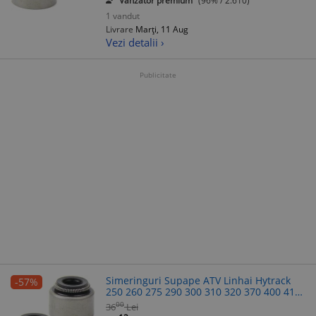
Vanzator premium
(96% / 2.610)
1 vandut
Livrare
Marți, 11 Aug
Vezi detalii ›
Publicitate
Simeringuri Supape ATV Linhai Hytrack
-57%
250 260 275 290 300 310 320 370 400 410
420 520 550 600 Buyang Aprilia Benelli
00
36
Lei
Italjet Malaguti Yamaha