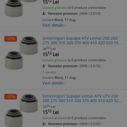
12
15
Lei
Livrare gratuita
la 6 produse comandate
Vanzator premium
(96% / 2.610)
Livrare
Marți, 11 Aug
Vezi detalii ›
Simeringuri Supape ATV Linhai 250 260
-57%
275 300 310 320 370 400 410 420 520 550
600 +UTV Buyang Scuter Aprilia Benelli
00
36
Lei
Italjet Malaguti MBK Yamaha
12
15
Lei
Livrare gratuita
la 6 produse comandate
Vanzator premium
(96% / 2.610)
1 vandut
Livrare
Marți, 11 Aug
Vezi detalii ›
Simeringuri Supape Linhai ATV UTV 250
-57%
260 275 300 310 320 370 400 410 420 520
550 600 Scuter Aprilia Benelli Italjet
00
36
Lei
Malaguti MBK Yamaha
12
15
Lei
Livrare gratuita
la 6 produse comandate
Vanzator premium
(96% / 2.610)