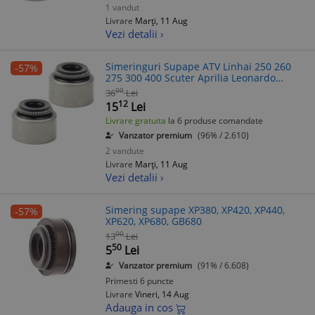
1 vandut
Livrare
Marți, 11 Aug
Vezi detalii ›
Simeringuri Supape ATV Linhai 250 260
-57%
275 300 400 Scuter Aprilia Leonardo
Benelli Velvet Yamaha Majesty X-Max 250
00
36
Lei
300
12
15
Lei
Livrare gratuita
la 6 produse comandate
Vanzator premium
(96% / 2.610)
2 vandute
Livrare
Marți, 11 Aug
Vezi detalii ›
Simering supape XP380, XP420, XP440,
-57%
XP620, XP680, GB680
00
13
Lei
50
5
Lei
Vanzator premium
(91% / 6.608)
Primesti 6 puncte
Livrare
Vineri, 14 Aug
Adauga in cos