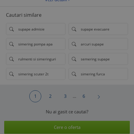
Cautari similare
supape admisie
supape evacuare
simering pompa apa
arcuri supape
rulmenti si simeringuri
semering supape
simering scuter 2t
simering furca
1
2
3
...
6
Nu ai gasit ce cautai?
Cere o oferta