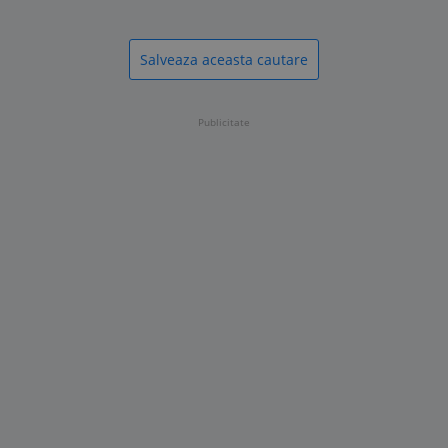
Salveaza aceasta cautare
Publicitate