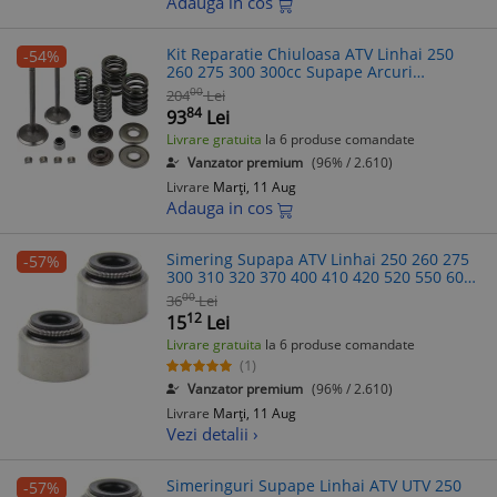
Adauga in cos
Kit Reparatie Chiuloasa ATV Linhai 250
-54%
260 275 300 300cc Supape Arcuri
Simeringuri Sigurante
00
204
Lei
84
93
Lei
Livrare gratuita
la 6 produse comandate
Vanzator premium
(96% / 2.610)
Livrare
Marți, 11 Aug
Adauga in cos
Simering Supapa ATV Linhai 250 260 275
-57%
300 310 320 370 400 410 420 520 550 600
V-Twin, Aprilia, Benelli, Italjet, Malaguti,
00
36
Lei
MBK, Yamaha
12
15
Lei
Livrare gratuita
la 6 produse comandate
(1)
Vanzator premium
(96% / 2.610)
Livrare
Marți, 11 Aug
Vezi detalii ›
Simeringuri Supape Linhai ATV UTV 250
-57%