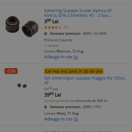
Simering Supape Scuter Kymco 4T -
Kimco, GY6, Chinezesc 4T - 2 buc.
Semeringuri Supape Scuter
00
3
Lei
(1)
Vanzator premium
(89% / 25.449)
Primesti 3 puncte
1 vandut
Livrare
Miercuri, 12 Aug
Adauga in cos
-23%
Cel mai mic pret in 30 de zile
Set simeringuri supape Piaggio Fly 125cc,
4T
70
51
Lei
60
39
Lei
Livrare gratuita
la comenzile de 400 lei
Vanzator premium
(89% / 191)
Livrare
Marți, 11 Aug
Adauga in cos