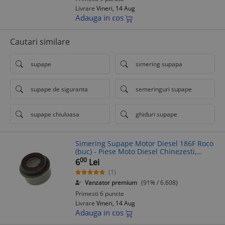
Livrare
Vineri, 14 Aug
Adauga in cos
Cautari similare
supape
simering supapa
supape de siguranta
semeringuri supape
supape chiuloasa
ghiduri supape
Simering Supape Motor Diesel 186F Roco
(buc) - Piese Moto Diesel Chinezesti,
Diametru 12mm
00
6
Lei
(1)
Vanzator premium
(91% / 6.608)
Primesti 6 puncte
Livrare
Vineri, 14 Aug
Adauga in cos