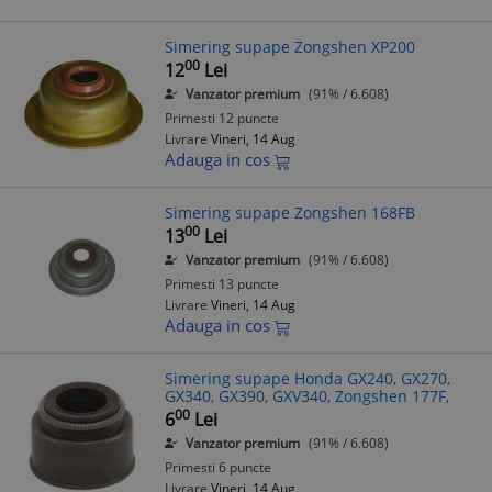
Simering supape Zongshen XP200
00
12
Lei
Vanzator premium
(91% / 6.608)
Primesti 12 puncte
Livrare
Vineri, 14 Aug
Adauga in cos
Simering supape Zongshen 168FB
00
13
Lei
Vanzator premium
(91% / 6.608)
Primesti 13 puncte
Livrare
Vineri, 14 Aug
Adauga in cos
Simering supape Honda GX240, GX270,
GX340, GX390, GXV340, Zongshen 177F,
00
6
Lei
Vanzator premium
(91% / 6.608)
Primesti 6 puncte
Livrare
Vineri, 14 Aug