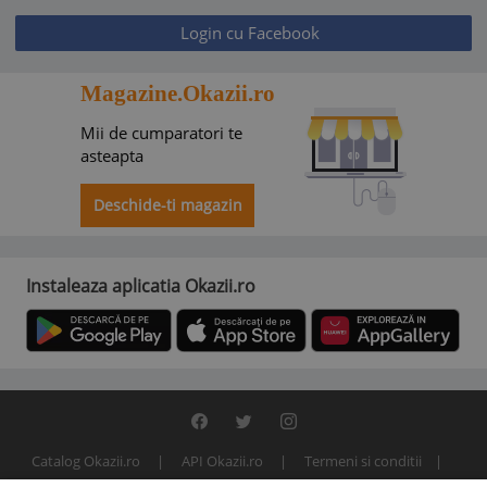
Login cu Facebook
Magazine.Okazii.ro
Mii de cumparatori te
asteapta
Deschide-ti magazin
Instaleaza aplicatia Okazii.ro
Catalog Okazii.ro
API Okazii.ro
Termeni si conditii