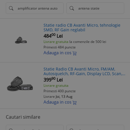
amplificator antena auto
antena statie
Statie radio CB Avanti Micro, tehnologie
SMD, RF Gain reglabil
00
484
Lei
Livrare gratuita
la comenzile de 500 lei
Primesti 484 puncte
Adauga in cos
Statie Radio CB Avanti Micro, FM/AM,
Autosquelch, RF-Gain, Display LCD, Scan,
Canale Urgenta 9-19, Microfon UP/DN
90
399
Lei
Livrare gratuita
Primesti 400 puncte
Livrare
Joi, 13 Aug
Adauga in cos
Cautari similare