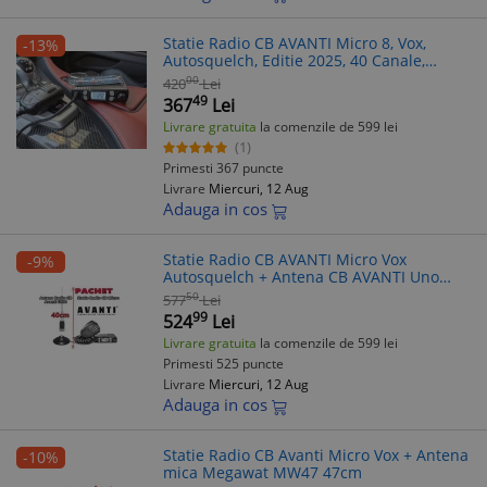
Statie Radio CB AVANTI Micro 8, Vox,
-13%
Autosquelch, Editie 2025, 40 Canale,
AM/FM, 12V
00
420
Lei
49
367
Lei
Livrare gratuita
la comenzile de 599 lei
(1)
Primesti 367 puncte
Livrare
Miercuri, 12 Aug
Adauga in cos
Statie Radio CB AVANTI Micro Vox
-9%
Autosquelch + Antena CB AVANTI Uno
40cm, Magnet 145pl, 4W, AM/FM, 40
50
577
Lei
canale
99
524
Lei
Livrare gratuita
la comenzile de 599 lei
Primesti 525 puncte
Livrare
Miercuri, 12 Aug
Adauga in cos
Statie Radio CB Avanti Micro Vox + Antena
-10%
mica Megawat MW47 47cm