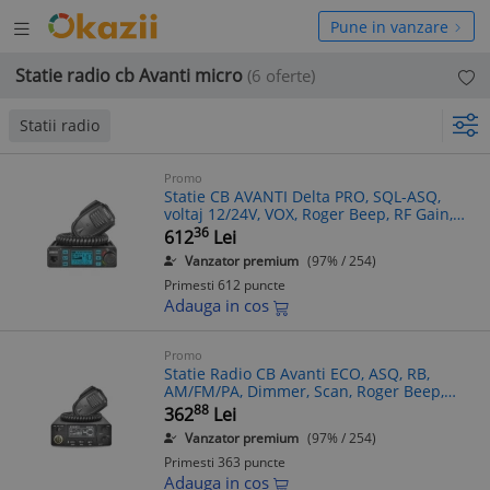
Deschide
hide
Pune in vanzare
meniul
niul
Statie radio cb Avanti micro
(6 oferte)
Statii radio
Promo
Statie CB AVANTI Delta PRO, SQL-ASQ,
voltaj 12/24V, VOX, Roger Beep, RF Gain,
Multi-color
36
612
Lei
Vanzator premium
(97% / 254)
Primesti 612 puncte
Adauga in cos
Promo
Statie Radio CB Avanti ECO, ASQ, RB,
AM/FM/PA, Dimmer, Scan, Roger Beep,
Display LCD, Blocare Taste, Iesire Difuzor
88
362
Lei
Extern
Vanzator premium
(97% / 254)
Primesti 363 puncte
Adauga in cos