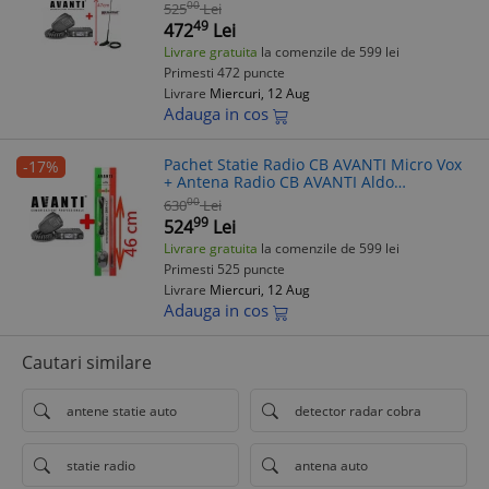
00
525
Lei
49
472
Lei
Livrare gratuita
la comenzile de 599 lei
Primesti 472 puncte
Livrare
Miercuri, 12 Aug
Adauga in cos
Pachet Statie Radio CB AVANTI Micro Vox
-17%
+ Antena Radio CB AVANTI Aldo
Precalibrata 46cm
00
630
Lei
99
524
Lei
Livrare gratuita
la comenzile de 599 lei
Primesti 525 puncte
Livrare
Miercuri, 12 Aug
Adauga in cos
Cautari similare
antene statie auto
detector radar cobra
statie radio
antena auto