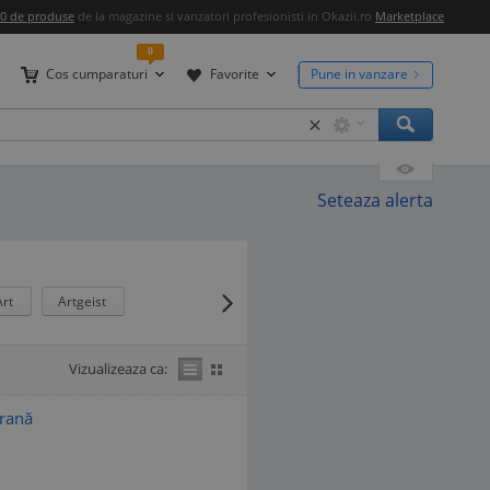
00 de produse
de la magazine si vanzatori profesionisti in Okazii.ro
Marketplace
0
Cos cumparaturi
Favorite
Pune in vanzare
×
Seteaza alerta
Art
Artgeist
Vizualizeaza ca:
orană