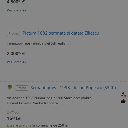
4.500
€
00
Vezi detalii ›
Pictura 1882 semnata si datata Elliescu
Promo
Tema:portrete Tehnica:ulei Stil:realism
2.000
€
00
Vezi detalii ›
Semantiques - 1998 - Iulian Popescu (S340)
Promo
An-aparitie:1998 Numar-pagini:200 Stare:acceptabila
Format:brosata Zlimba:franceza
40
24
Lei
16
Lei
03
Livrare gratuita
la comenzile de 250 lei