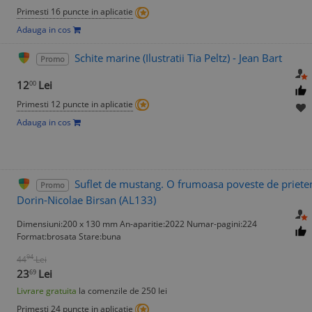
Primesti 16 puncte in aplicatie
Adauga in cos
Schite marine (Ilustratii Tia Peltz) - Jean Bart
Promo
12
Lei
00
Primesti 12 puncte in aplicatie
Adauga in cos
Suflet de mustang. O frumoasa poveste de prieteni
Promo
Dorin-Nicolae Birsan (AL133)
Dimensiuni:200 x 130 mm An-aparitie:2022 Numar-pagini:224
Format:brosata Stare:buna
94
44
Lei
23
Lei
69
Livrare gratuita
la comenzile de 250 lei
Primesti 24 puncte in aplicatie