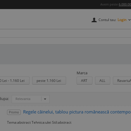
Avem peste
6.000.0
Contul tau:
Login
Marca
0 Lei - 1.160 Lei
peste 1.160 Lei
ART
ALL
Ravariu
 dupa:
Relevanta
Regele câinelui, tablou pictura românească contemp
Promo
Tema:abstract Tehnica:ulei Stil:abstract