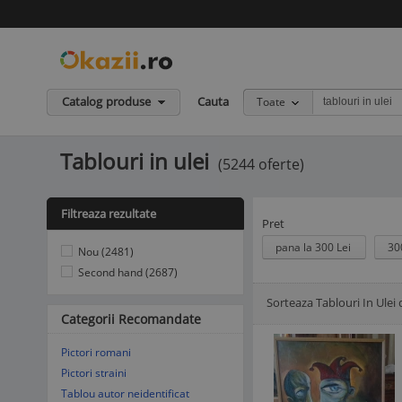
Catalog produse
Cauta
Toate
Tablouri in ulei
(5244 oferte)
Filtreaza rezultate
Pret
pana la 300 Lei
30
Nou (2481)
Second hand (2687)
Sorteaza Tablouri In Ulei
Afisare Lista
Afisare galerie
Categorii Recomandate
Pictori romani
Pictori straini
Tablou autor neidentificat