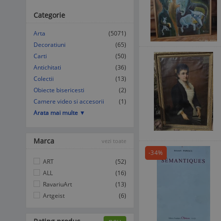
Categorie
Arta
(5071)
Decoratiuni
(65)
Carti
(50)
Antichitati
(36)
Colectii
(13)
Obiecte bisericesti
(2)
Camere video si accesorii
(1)
Arata mai multe ▼
Marca
vezi toate
-34%
ART
(52)
ALL
(16)
RavariuArt
(13)
Artgeist
(6)