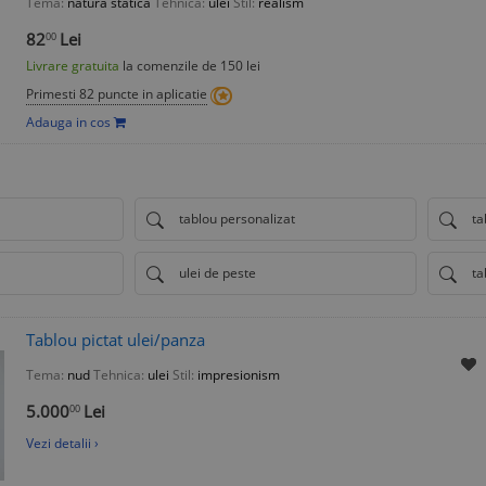
Tema:
natura statica
Tehnica:
ulei
Stil:
realism
82
Lei
00
Livrare gratuita
la comenzile de 150 lei
Primesti 82 puncte in aplicatie
Adauga in cos
tablou personalizat
ta
ulei de peste
ta
Tablou pictat ulei/panza
Tema:
nud
Tehnica:
ulei
Stil:
impresionism
5.000
Lei
00
Vezi detalii ›