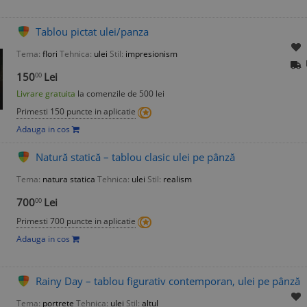
Tablou pictat ulei/panza
Tema:
flori
Tehnica:
ulei
Stil:
impresionism
150
Lei
00
Livrare gratuita
la comenzile de 500 lei
Primesti 150 puncte in aplicatie
Adauga in cos
Natură statică – tablou clasic ulei pe pânză
Tema:
natura statica
Tehnica:
ulei
Stil:
realism
700
Lei
00
Primesti 700 puncte in aplicatie
Adauga in cos
Rainy Day – tablou figurativ contemporan, ulei pe pânză
Tema:
portrete
Tehnica:
ulei
Stil:
altul