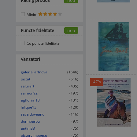
Rating produs
nou
Minim
Puncte fidelitate
nou
Cu puncte fidelitate
Vanzatori
galeria_artnova
(1646)
pictat
(516)
-47%
selurart
(435)
saimon92
(197)
agflorin_18
(131)
lalique13
(120)
savaidoveanu
(116)
dorinbarbu
(97)
antim88
(75)
pictorcimpoesu
(75)