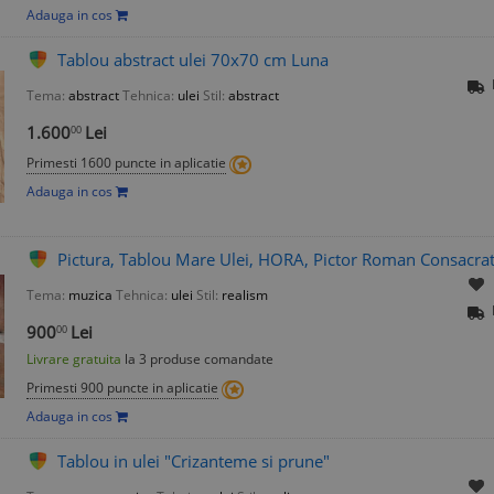
Adauga in cos
Tablou abstract ulei 70x70 cm Luna
Tema:
abstract
Tehnica:
ulei
Stil:
abstract
1.600
Lei
00
Primesti 1600 puncte in aplicatie
Adauga in cos
Pictura, Tablou Mare Ulei, HORA, Pictor Roman Consacra
Tema:
muzica
Tehnica:
ulei
Stil:
realism
900
Lei
00
Livrare gratuita
la 3 produse comandate
Primesti 900 puncte in aplicatie
Adauga in cos
Tablou in ulei "Crizanteme si prune"