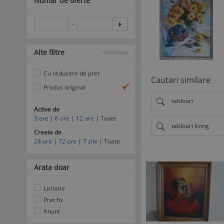
Numar de oferte
-
Alte filtre
vezi toate
Cu reducere de pret
Cautari similare
Produs original
tablouri
Active de
3 ore
|
6 ore
|
12 ore
| Toate
tablouri living
Create de
24 ore
|
72 ore
|
7 zile
| Toate
Arata doar
Licitatie
Pret fix
Anunt