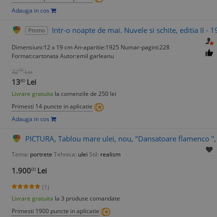
Adauga in cos
Intr-o noapte de mai. Nuvele si schite, editia II -
Promo
Dimensiuni:12 x 19 cm An-aparitie:1925 Numar-pagini:228
Format:cartonata Autor:emil garleanu
10
32
Lei
13
Lei
80
Livrare gratuita
la comenzile de 250 lei
Primesti 14 puncte in aplicatie
Adauga in cos
PICTURA, Tablou mare ulei, nou, "Dansatoare flamenco ",
Tema:
portrete
Tehnica:
ulei
Stil:
realism
1.900
Lei
00
(1)
Livrare gratuita
la 3 produse comandate
Primesti 1900 puncte in aplicatie