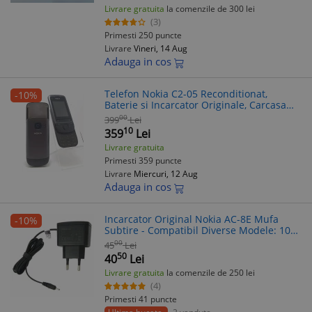
Livrare gratuita
la comenzile de 300 lei
(3)
Primesti 250 puncte
Livrare
Vineri, 14 Aug
Adauga in cos
Telefon Nokia C2-05 Reconditionat,
-10%
Baterie si Incarcator Originale, Carcasa
Noua
00
399
Lei
10
359
Lei
Livrare gratuita
Primesti 359 puncte
Livrare
Miercuri, 12 Aug
Adauga in cos
Incarcator Original Nokia AC-8E Mufa
-10%
Subtire - Compatibil Diverse Modele: 100,
1200, 2600, 3110, 6300, N70, E61, C2-00, X2
00
45
Lei
50
40
Lei
Livrare gratuita
la comenzile de 250 lei
(4)
Primesti 41 puncte