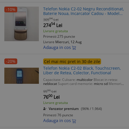
Telefon Nokia C2-02 Negru Reconditionat,
-10%
Baterie Noua, Incarcator Cadou - Model
Vechi Verificat
04
305
Lei
54
274
Lei
Livrare gratuita
Primesti 275 puncte
Livrare
Miercuri, 12 Aug
Adauga in cos
-20%
Cel mai mic pret in 30 de zile
Telefon Nokia C2-02 Black, Touchscreen,
Liber de Retea, Colector, Functional
Capacitate:
Culoare:
multicolor
Blocat in retea:
neblocat
Suport card memorie:
micro sd
Memorie
RAM:
nu se aplica
00
95
Lei
00
76
Lei
Livrare gratuita
Vanzator premium
(96% / 1.964)
Primesti 76 puncte
Adauga in cos