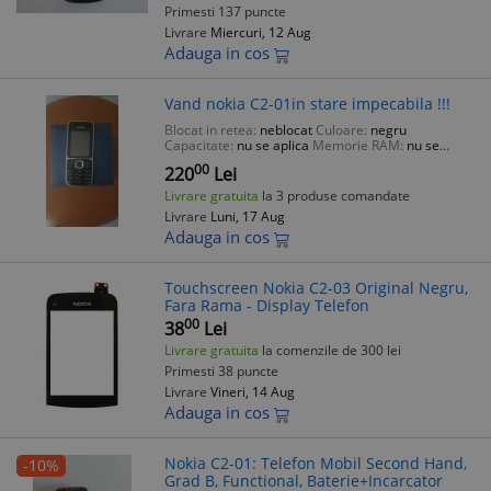
Primesti 137 puncte
Livrare
Miercuri, 12 Aug
Adauga in cos
Vand nokia C2-01in stare impecabila !!!
Blocat in retea:
neblocat
Culoare:
negru
Capacitate:
nu se aplica
Memorie RAM:
nu se
aplica
00
220
Lei
Livrare gratuita
la 3 produse comandate
Livrare
Luni, 17 Aug
Adauga in cos
Touchscreen Nokia C2-03 Original Negru,
Fara Rama - Display Telefon
00
38
Lei
Livrare gratuita
la comenzile de 300 lei
Primesti 38 puncte
Livrare
Vineri, 14 Aug
Adauga in cos
Nokia C2-01: Telefon Mobil Second Hand,
-10%
Grad B, Functional, Baterie+Incarcator