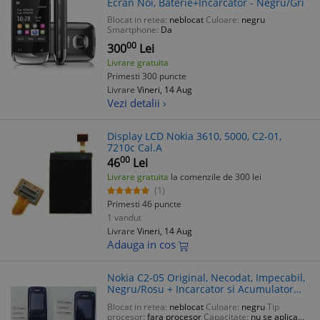
Ecran Noi, Baterie+Incarcator - Negru/Gri
Blocat in retea:
neblocat
Culoare:
negru
Smartphone:
Da
00
300
Lei
Livrare gratuita
Primesti 300 puncte
Livrare
Vineri, 14 Aug
Vezi detalii ›
Display LCD Nokia 3610, 5000, C2-01,
7210c Cal.A
00
46
Lei
Livrare gratuita
la comenzile de 300 lei
(1)
Primesti 46 puncte
1 vandut
Livrare
Vineri, 14 Aug
Adauga in cos
Nokia C2-05 Original, Necodat, Impecabil,
Negru/Rosu + Incarcator si Acumulator
Nou
Blocat in retea:
neblocat
Culoare:
negru
Tip
procesor:
fara procesor
Capacitate:
nu se aplica