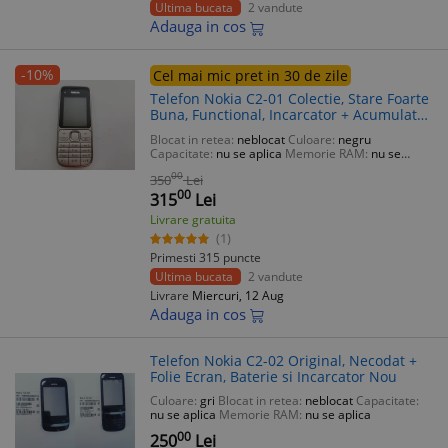
Ultima bucata
2 vandute
Adauga in cos
-10%
Cel mai mic pret in 30 de zile
Telefon Nokia C2-01 Colectie, Stare Foarte
Buna, Functional, Incarcator + Acumulator
Incluse
Blocat in retea:
neblocat
Culoare:
negru
Capacitate:
nu se aplica
Memorie RAM:
nu se
aplica
00
350
Lei
00
315
Lei
Livrare gratuita
(1)
Primesti 315 puncte
Ultima bucata
2 vandute
Livrare
Miercuri, 12 Aug
Adauga in cos
Telefon Nokia C2-02 Original, Necodat +
Folie Ecran, Baterie si Incarcator Nou
Culoare:
gri
Blocat in retea:
neblocat
Capacitate:
nu se aplica
Memorie RAM:
nu se aplica
00
250
Lei