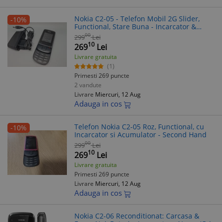
Nokia C2-05 - Telefon Mobil 2G Slider,
-10%
Functional, Stare Buna - Incarcator &
Acumulator
00
299
Lei
10
269
Lei
Livrare gratuita
(1)
Primesti 269 puncte
2 vandute
Livrare
Miercuri, 12 Aug
Adauga in cos
Telefon Nokia C2-05 Roz, Functional, cu
-10%
Incarcator si Acumulator - Second Hand
00
299
Lei
10
269
Lei
Livrare gratuita
Primesti 269 puncte
Livrare
Miercuri, 12 Aug
Adauga in cos
Nokia C2-06 Reconditionat: Carcasa &