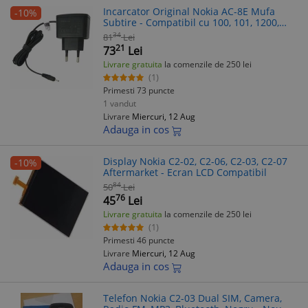
Incarcator Original Nokia AC-8E Mufa
-10%
Subtire - Compatibil cu 100, 101, 1200,
1616, 2330, 2600, 2700, 3110, 5130, 6300,
34
81
Lei
N70, C2-00, E63, X2
21
73
Lei
Livrare gratuita
la comenzile de 250 lei
(1)
Primesti 73 puncte
1 vandut
Livrare
Miercuri, 12 Aug
Adauga in cos
Display Nokia C2-02, C2-06, C2-03, C2-07
-10%
Aftermarket - Ecran LCD Compatibil
84
50
Lei
76
45
Lei
Livrare gratuita
la comenzile de 250 lei
(1)
Primesti 46 puncte
Livrare
Miercuri, 12 Aug
Adauga in cos
Telefon Nokia C2-03 Dual SIM, Camera,