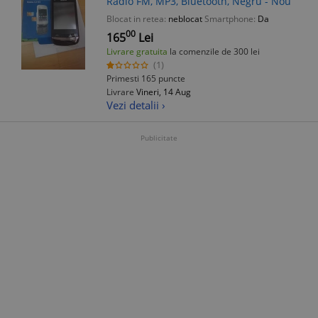
Radio FM, MP3, Bluetooth, Negru - Nou
Blocat in retea:
neblocat
Smartphone:
Da
00
165
Lei
Livrare gratuita
la comenzile de 300 lei
(1)
Primesti 165 puncte
Livrare
Vineri, 14 Aug
Vezi detalii ›
Publicitate