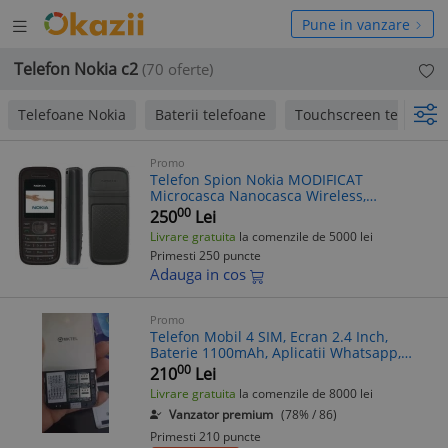
Deschide
hide
Pune in vanzare
meniul
niul
Telefon Nokia c2
(70 oferte)
Telefoane Nokia
Baterii telefoane
Touchscreen telefoane
Promo
Telefon Spion Nokia MODIFICAT
Microcasca Nanocasca Wireless,
Comunicare Discreta, Baterie 7h, Standby
00
250
Lei
365h
Livrare gratuita
la comenzile de 5000 lei
Primesti 250 puncte
Adauga in cos
Promo
Telefon Mobil 4 SIM, Ecran 2.4 Inch,
Baterie 1100mAh, Aplicatii Whatsapp,
Facebook, Usor de Utilizat
00
210
Lei
Livrare gratuita
la comenzile de 8000 lei
Vanzator premium
(78% / 86)
Primesti 210 puncte