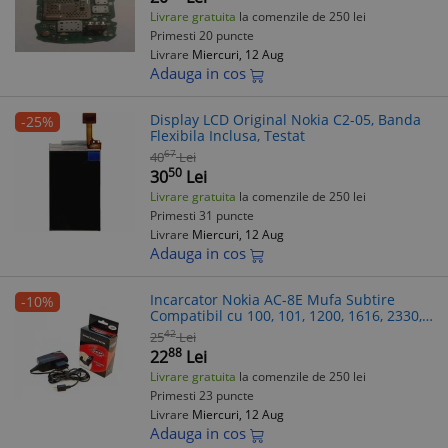
Livrare gratuita
la comenzile de 250 lei
Primesti 20 puncte
Livrare
Miercuri, 12 Aug
Adauga in cos
Display LCD Original Nokia C2-05, Banda
-25%
Flexibila Inclusa, Testat
67
40
Lei
50
30
Lei
Livrare gratuita
la comenzile de 250 lei
Primesti 31 puncte
Livrare
Miercuri, 12 Aug
Adauga in cos
Incarcator Nokia AC-8E Mufa Subtire
-10%
Compatibil cu 100, 101, 1200, 1616, 2330,
2600, 2700, 3110, 5130, 6300, N70, C2-00,
42
25
Lei
E63, X2
88
22
Lei
Livrare gratuita
la comenzile de 250 lei
Primesti 23 puncte
Livrare
Miercuri, 12 Aug
Adauga in cos