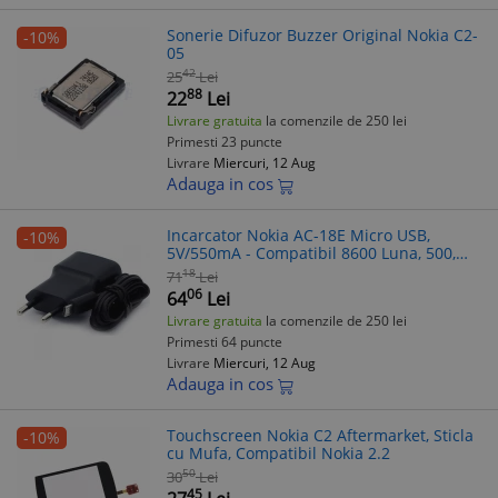
Sonerie Difuzor Buzzer Original Nokia C2-
-10%
05
42
25
Lei
88
22
Lei
Livrare gratuita
la comenzile de 250 lei
Primesti 23 puncte
Livrare
Miercuri, 12 Aug
Adauga in cos
Incarcator Nokia AC-18E Micro USB,
-10%
5V/550mA - Compatibil 8600 Luna, 500,
C2-01, X2, Asha, 206, 208, 225, 105
18
71
Lei
06
64
Lei
Livrare gratuita
la comenzile de 250 lei
Primesti 64 puncte
Livrare
Miercuri, 12 Aug
Adauga in cos
Touchscreen Nokia C2 Aftermarket, Sticla
-10%
cu Mufa, Compatibil Nokia 2.2
50
30
Lei
45