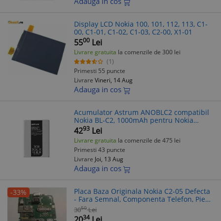
Adauga in cos
Display LCD Nokia 100, 101, 112, 113, C1-
00, C1-01, C1-02, C1-03, C2-00, X1-01
00
55
Lei
Livrare gratuita
la comenzile de 300 lei
(1)
Primesti 55 puncte
Livrare
Vineri, 14 Aug
Adauga in cos
Acumulator Astrum ANOBLC2 compatibil
Nokia BL-C2, 1000mAh pentru Nokia
3140/3510 Slim
93
42
Lei
Livrare gratuita
la comenzile de 475 lei
Primesti 43 puncte
Livrare
Joi, 13 Aug
Adauga in cos
Placa Baza Originala Nokia C2-05 Defecta
-33%
- Fara Semnal, Componenta Telefon, Piese
Schimb
50
30
Lei
34
20
Lei