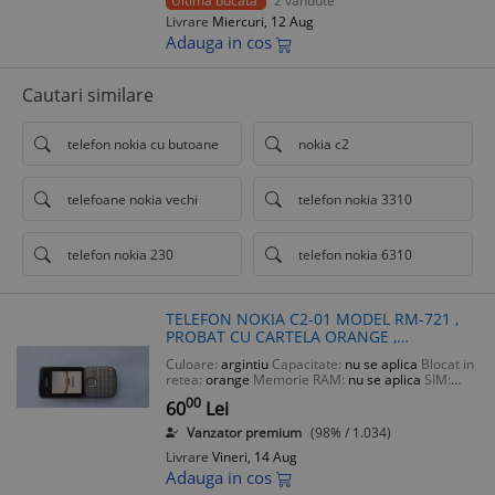
Ultima bucata
2 vandute
Livrare
Miercuri, 12 Aug
Adauga in cos
Cautari similare
telefon nokia cu butoane
nokia c2
telefoane nokia vechi
telefon nokia 3310
telefon nokia 230
telefon nokia 6310
TELEFON NOKIA C2-01 MODEL RM-721 ,
PROBAT CU CARTELA ORANGE ,
FUNCTIONEAZA , SE VINDE DOAR
Culoare:
argintiu
Capacitate:
nu se aplica
Blocat in
TELEFONUL .
retea:
orange
Memorie RAM:
nu se aplica
SIM:
single sim
00
60
Lei
Vanzator premium
(98% / 1.034)
Livrare
Vineri, 14 Aug
Adauga in cos