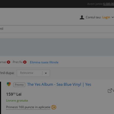
Avem peste
6.000.0
Contul tau:
Login
urnat
Pret fix
inil dupa:
Relevanta
The Yes Album - Sea Blue Vinyl | Yes
Promo
159
Lei
99
Livrare gratuita
Primesti 160 puncte in aplicatie