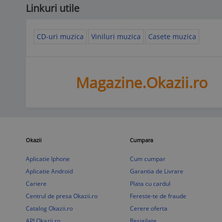
Linkuri utile
CD-uri muzica
Viniluri muzica
Casete muzica
Magazine.Okazii.ro
Okazii
Cumpara
Aplicatie Iphone
Cum cumpar
Aplicatie Android
Garantia de Livrare
Cariere
Plata cu cardul
Centrul de presa Okazii.ro
Fereste-te de fraude
Catalog Okazii.ro
Cerere oferta
API Okazii.ro
Resigilate