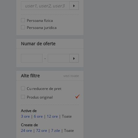
Persoana fizica
Persoana juridica
Numar de oferte
-
Alte filtre
vezi toate
Cu reducere de pret
Produs original
Active de
3 ore
|
6 ore
|
12 ore
| Toate
Create de
24 ore
|
72 ore
|
7 zile
| Toate