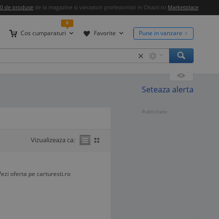
00 de produse
de la magazine si vanzatori profesionisti in Okazii.ro
Marketplace
0
Cos cumparaturi
Favorite
Pune in vanzare
×
Seteaza alerta
Publicitate
Vizualizeaza ca:
Vezi oferta pe carturesti.ro