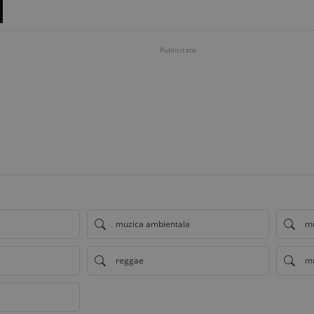
Publicitate
muzica ambientala
mu
reggae
mu