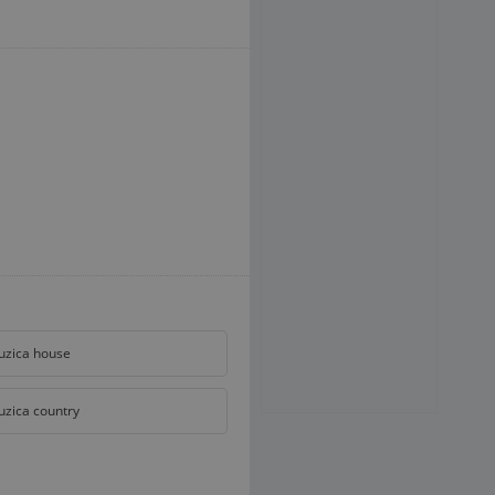
zica house
zica country