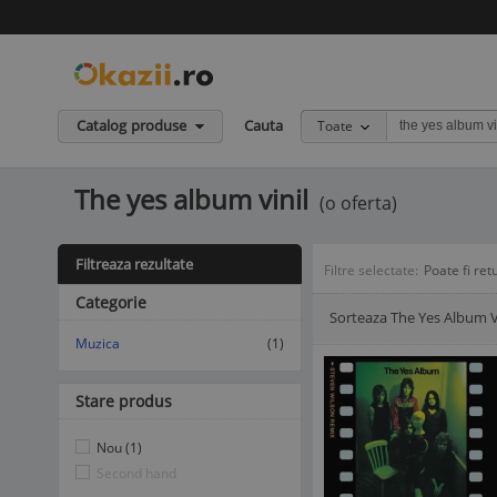
Catalog produse
Cauta
Toate
The yes album vinil
(o oferta)
Filtreaza rezultate
Filtre selectate:
Poate fi ret
Categorie
Sorteaza The Yes Album V
Afisare Lista
Afisare galerie
Muzica
(1)
Stare produs
Nou (1)
Second hand