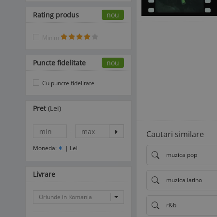
Rating produs
nou
Minim
Puncte fidelitate
nou
Cu puncte fidelitate
Pret
(Lei)
-
Cautari similare
Moneda:
€
|
Lei
muzica pop
Livrare
muzica latino
Oriunde in Romania
r&b