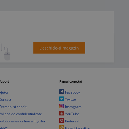
Deschide-ti magazin
Suport
Ramai conectat
Ajutor
Facebook
Contact
Twitter
Termeni si conditii
Instagram
Politica de confidentialitate
YouTube
Solutionarea online a litigiilor
Pinterest
ANPC
Blogul Okazii.ro