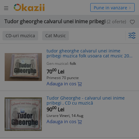
Deschide
hide
Pune in vanzare
meniul
niul
Tudor gheorghe calvarul unei inime pribegi
(2 oferte)
CD-uri muzica
Cat Music
tudor gheorghe calvarul unei inime
pribegi muzica folk usoara cat music 2007
VG+
Gen muzical:
folk
00
70
Lei
Primesti 70 puncte
Adauga in cos
Tudor Gheorghe - calvarul unei inime
pribegi , CD cu muzică
00
90
Lei
Livrare
Vineri, 14 Aug
Adauga in cos