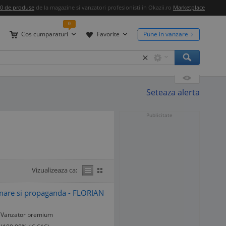
00 de produse
de la magazine si vanzatori profesionisti in Okazii.ro
Marketplace
0
Cos cumparaturi
Favorite
Pune in vanzare
×
Seteaza alerta
Publicitate
Vizualizeaza ca:
mare si propaganda - FLORIAN
Vanzator premium