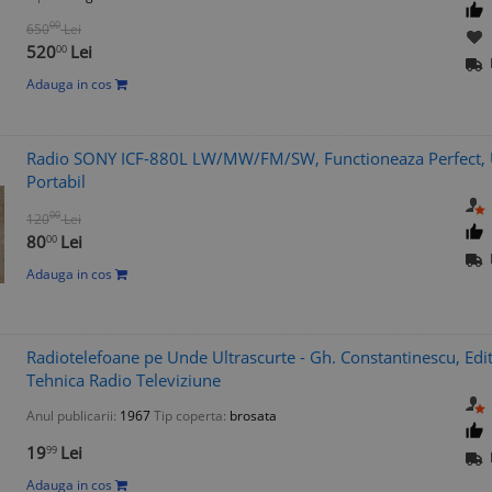
00
650
Lei
520
Lei
00
Adauga in cos
Radio SONY ICF-880L LW/MW/FM/SW, Functioneaza Perfect, 
Portabil
00
120
Lei
80
Lei
00
Adauga in cos
Radiotelefoane pe Unde Ultrascurte - Gh. Constantinescu, Edi
Tehnica Radio Televiziune
Anul publicarii:
1967
Tip coperta:
brosata
19
Lei
99
Adauga in cos