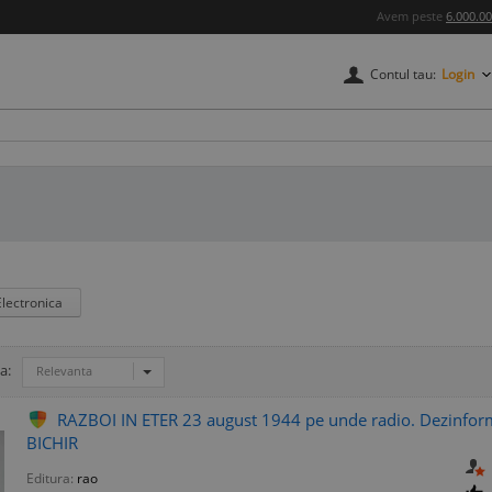
Avem peste
6.000.0
Contul tau:
Login
Electronica
a:
Relevanta
RAZBOI IN ETER 23 august 1944 pe unde radio. Dezinfor
BICHIR
Editura:
rao