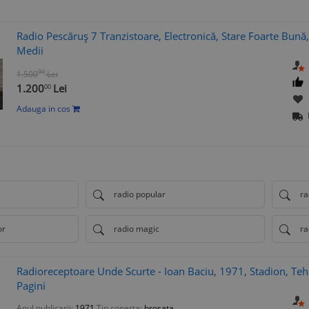
Radio Pescăruș 7 Tranzistoare, Electronică, Stare Foarte Bună
Medii
00
1.500
Lei
1.200
Lei
00
Adauga in cos
radio popular
ra
or
radio magic
ra
Radioreceptoare Unde Scurte - Ioan Baciu, 1971, Stadion, Teh
Pagini
Anul publicarii:
1971
Tip coperta:
brosata