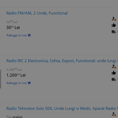
Radio FM/AM, 2 Unde, Functional
00
70
Lei
30
Lei
00
Adauga in cos
Radio RIC 2 Electronica, Cehia, Export, Functional: unde lungi 
00
1.700
Lei
1.200
Lei
00
Adauga in cos
Radio Tehnoton Solo 500, Unde Lungi si Medii, Aparat Radio 
Tip:
analog