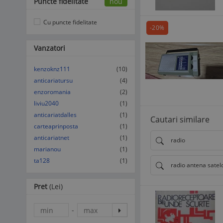
Puncte fidelitate
nou
Cu puncte fidelitate
-20%
Vanzatori
kenzoknz111
(10)
anticariatursu
(4)
enzoromania
(2)
liviu2040
(1)
anticariatdalles
(1)
Cautari similare
carteaprinposta
(1)
anticariatnet
(1)
radio
marianou
(1)
ta128
(1)
radio antena satel
Pret
(Lei)
-