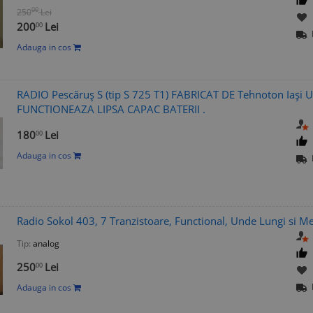
00
250
Lei
200
Lei
00
Adauga in cos
RADIO Pescăruș S (tip S 725 T1) FABRICAT DE Tehnoton Iași 
FUNCTIONEAZA LIPSA CAPAC BATERII .
180
Lei
00
Adauga in cos
Radio Sokol 403, 7 Tranzistoare, Functional, Unde Lungi si Me
Tip:
analog
250
Lei
00
Adauga in cos