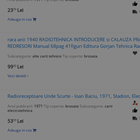
23
Lei
99
Adauga in cos
rara anii 1940 RADIOTEHNICA INTRODUCERE si CALAUZA P
REDRESORI Manual 68pag 41figuri Editura Gorjan Tehnica Ra
Subcategorie:
alte carti tehnice
Tip coperta:
brosata
99
Lei
00
Vezi detalii ›
Radioreceptoare Unde Scurte - Ioan Baciu, 1971, Stadion, Elec
Anul publicarii:
1971
Tip coperta:
brosata
Subcategorie:
carti
electrotehnica
53
Lei
99
Adauga in cos