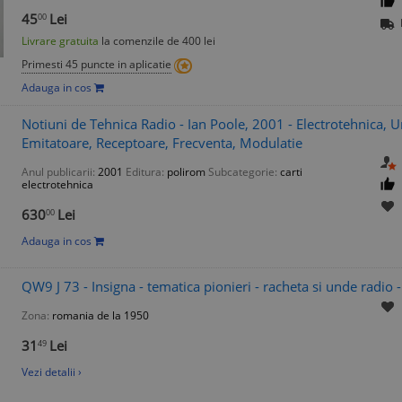
45
Lei
00
Livrare gratuita
la comenzile de 400 lei
Primesti 45 puncte in aplicatie
Adauga in cos
Notiuni de Tehnica Radio - Ian Poole, 2001 - Electrotehnica, U
Emitatoare, Receptoare, Frecventa, Modulatie
Anul publicarii:
2001
Editura:
polirom
Subcategorie:
carti
electrotehnica
630
Lei
00
Adauga in cos
QW9 J 73 - Insigna - tematica pionieri - racheta si unde radio -
Zona:
romania de la 1950
31
Lei
49
Vezi detalii ›