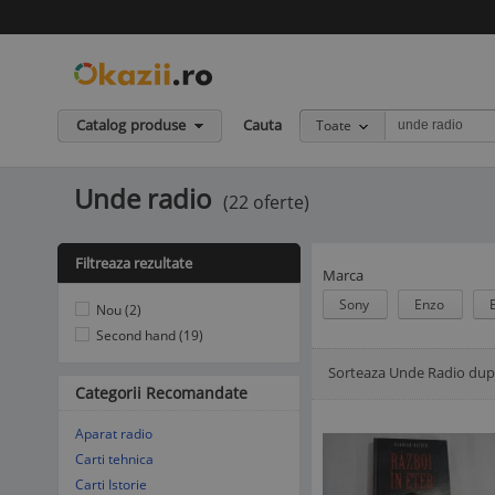
Catalog produse
Cauta
Toate
Unde radio
(22 oferte)
Filtreaza rezultate
Marca
Sony
Enzo
Nou (2)
Second hand (19)
Sorteaza Unde Radio dup
Afisare Lista
Afisare galerie
Categorii Recomandate
Aparat radio
Carti tehnica
Carti Istorie