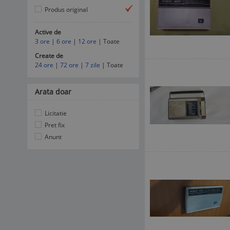
Produs original
Active de
3 ore
|
6 ore
|
12 ore
| Toate
Create de
24 ore
|
72 ore
|
7 zile
| Toate
Arata doar
Licitatie
Pret fix
Anunt