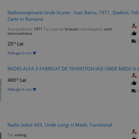
Radioreceptoare Unde Scurte - Ioan Baciu, 1971, Stadion, Tehn
Carte in Romana
Anul publicarii:
1971
Tip coperta:
brosata
Subcategorie:
carti
electrotehnica
25
Lei
99
Adauga in cos
RADIO ALFA 3 FABRICAT DE TEHNOTON IASI UNDE MEDII SI L
400
Lei
00
Adauga in cos
Radio Sokol 403, Unde Lungi si Medii, Functional
Tip:
analog