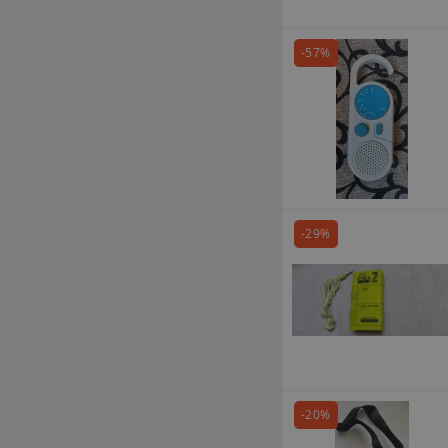
-57%
-29%
-20%