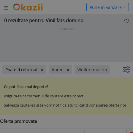
Deschide
hide
Pune in vanzare
meniul
niul
0 rezultate pentru Vinil fats domino
Publicitate
Poate fi returnat
Anunt
Viniluri muzica
Ce poti face mai departe?
Asigura-te ca termenul de cautare este corect
Salveaza cautarea
si te vom notifica atunci cand vor aparea oferte noi
Oferte promovate