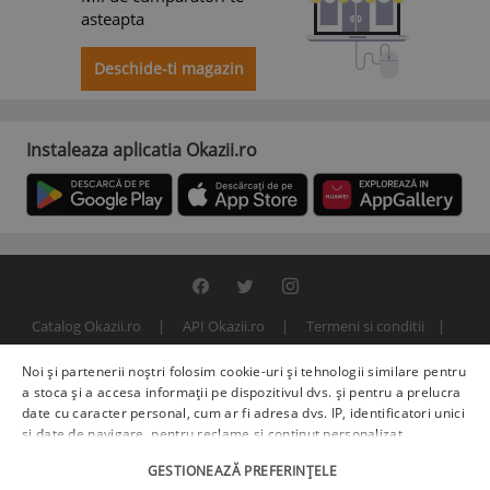
asteapta
Deschide-ti magazin
Instaleaza aplicatia Okazii.ro
Catalog Okazii.ro
API Okazii.ro
Termeni si conditii
Contact
Politica de confidentialitate
ANPC
SOL
Noi și partenerii noștri folosim cookie-uri și tehnologii similare pentru
© 2000 - 2026 S.C. BITFACTOR S.R.L.
a stoca și a accesa informații pe dispozitivul dvs. și pentru a prelucra
date cu caracter personal, cum ar fi adresa dvs. IP, identificatori unici
și date de navigare, pentru reclame și conținut personalizat,
măsurarea reclamelor și a conținutului, informații despre audiență și
GESTIONEAZĂ PREFERINȚELE
îmbunătățirea serviciilor.
Furnizori terți (225)
pot, de asemenea,