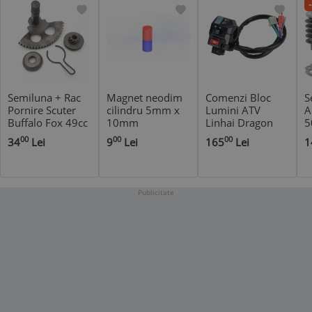
Semiluna + Rac
Magnet neodim
Comenzi Bloc
S
Pornire Scuter
cilindru 5mm x
Lumini ATV
A
Buffalo Fox 49cc
10mm
Linhai Dragon
5
50cc 80cc
Fly 400cc 420cc
+
00
00
00
34
Lei
9
Lei
165
Lei
1
R
Publicitate