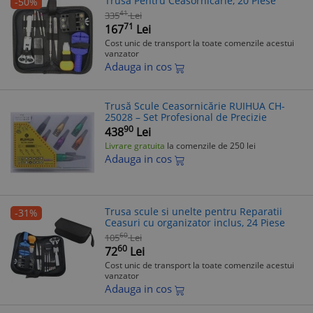
Trusa Pentru Ceasornicarie, 20 Piese
-50%
41
335
Lei
71
167
Lei
Cost unic de transport la toate comenzile acestui
vanzator
Adauga in cos
Trusă Scule Ceasornicărie RUIHUA CH-
25028 – Set Profesional de Precizie
90
438
Lei
Livrare gratuita
la comenzile de 250 lei
Adauga in cos
Trusa scule si unelte pentru Reparatii
-31%
Ceasuri cu organizator inclus, 24 Piese
60
105
Lei
60
72
Lei
Cost unic de transport la toate comenzile acestui
vanzator
Adauga in cos