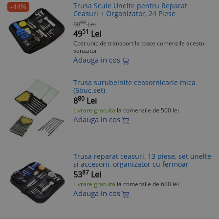
Trusa Scule Unelte pentru Reparat
-44%
Ceasuri + Organizator, 24 Piese
00
88
Lei
51
49
Lei
Cost unic de transport la toate comenzile acestui
vanzator
Adauga in cos
Trusa surubelnite ceasornicarie mica
(6buc.set)
80
8
Lei
Livrare gratuita
la comenzile de 500 lei
Adauga in cos
Trusa reparat ceasuri, 13 piese, set unelte
si accesorii, organizator cu fermoar
87
53
Lei
Livrare gratuita
la comenzile de 600 lei
Adauga in cos