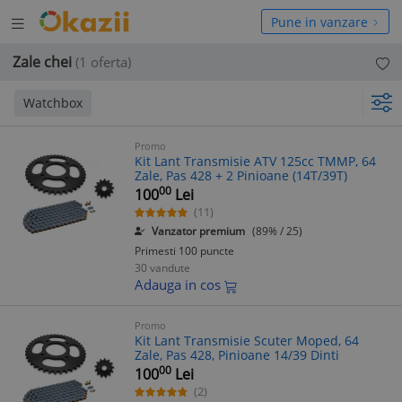
Deschide
hide
Pune in vanzare
meniul
niul
Zale chei
(1 oferta)
Watchbox
Promo
Kit Lant Transmisie ATV 125cc TMMP, 64
Zale, Pas 428 + 2 Pinioane (14T/39T)
00
100
Lei
(11)
Vanzator premium
(89% / 25)
Primesti 100 puncte
30 vandute
Adauga in cos
Promo
Kit Lant Transmisie Scuter Moped, 64
Zale, Pas 428, Pinioane 14/39 Dinti
00
100
Lei
(2)