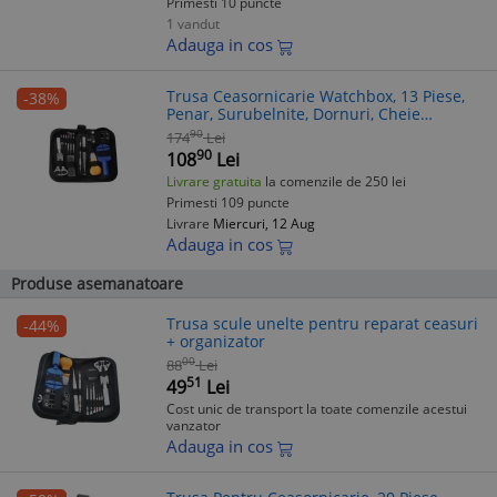
Primesti 10 puncte
1 vandut
Adauga in cos
Trusa Ceasornicarie Watchbox, 13 Piese,
-38%
Penar, Surubelnite, Dornuri, Cheie
Desfacut Ceas, Extractor Telescoape, Zale,
90
174
Lei
Penseta, Menghina
90
108
Lei
Livrare gratuita
la comenzile de 250 lei
Primesti 109 puncte
Livrare
Miercuri, 12 Aug
Adauga in cos
Produse asemanatoare
Trusa scule unelte pentru reparat ceasuri
-44%
+ organizator
00
88
Lei
51
49
Lei
Cost unic de transport la toate comenzile acestui
vanzator
Adauga in cos