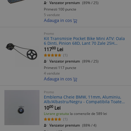
Vanzator premium
(89% / 25)
Primesti 100 puncte
5 vandute
Adauga in cos
Promo
Kit Transmisie Pocket Bike Mini ATV: Oala
6 Dinti, Pinion 68D, Lant 70 Zale 25H
TMMP
00
117
Lei
(1)
Vanzator premium
(89% / 25)
Primesti 117 puncte
4 vandute
Adauga in cos
Promo
Emblema Cheie BMW, 11mm, Aluminiu,
Alb/Albastru/Negru - Compatibila Toate
Serii
00
10
Lei
Livrare gratuita
la comenzile de 589 lei
(1)
Vanzator premium
(88% / 4)