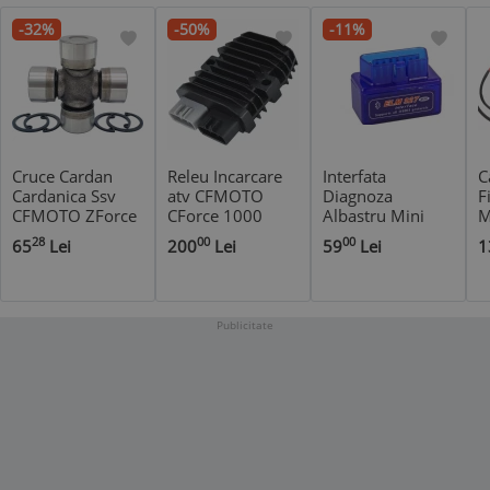
-32%
-50%
-11%
Cruce Cardan
Releu Incarcare
Interfata
C
Cardanica Ssv
atv CFMOTO
Diagnoza
F
CFMOTO ZForce
CForce 1000
Albastru Mini
M
550 Z5 CF500US
CF1000AU 2018-
ELM 327
8
28
00
00
65
Lei
200
Lei
59
Lei
1
- 25x64mm
2020
Bluetooth
Publicitate