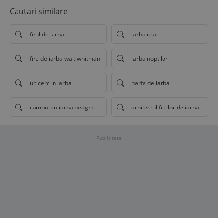
Cautari similare
firul de iarba
iarba rea
fire de iarba walt whitman
iarba noptilor
un cerc in iarba
harfa de iarba
campul cu iarba neagra
arhitectul firelor de iarba
Publicitate