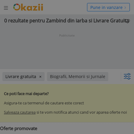
Deschide
hide
Pune in vanzare
meniul
niul
0 rezultate pentru Zambind din iarba si Livrare Gratuita
Publicitate
Livrare gratuita
Biografii, Memorii si Jurnale
Ce poti face mai departe?
Asigura-te ca termenul de cautare este corect
Salveaza cautarea
si te vom notifica atunci cand vor aparea oferte noi
Oferte promovate