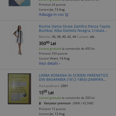
Primesti 24 puncte
Livrare
Joi, 13 Aug
Adauga in cos
Rochie Dama Straie Zamfira Panza Topita
Bumbac Alba Dantela Neagra, Croiala
Evazata, Buzunare, Fabricata in Romania
Marime:
36, 38, 40, 42, 44
Culoare:
alb
00
350
Lei
Livrare gratuita
la comenzile de 400 lei
Primesti 350 puncte
Livrare
Vineri, 14 Aug
Vezi detalii ›
LIMBA ROMANA IN SCRIERI PARENETICE
DIN BASARABIA (1812-1865)-ZAMFIRA
MIHAIL BUCURESTI 2001
Anul publicarii:
2001
00
15
Lei
Livrare gratuita
la comenzile de 300 lei
Vanzator premium
(98% / 42.048)
Primesti 15 puncte
Livrare
Joi, 13 Aug