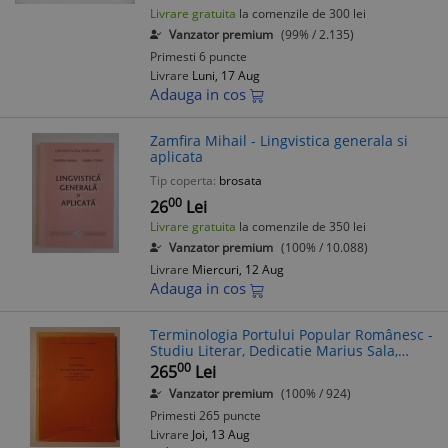
Livrare gratuita
la comenzile de 300 lei
Vanzator premium
(99% / 2.135)
Primesti 6 puncte
Livrare
Luni, 17 Aug
Adauga in cos
Zamfira Mihail - Lingvistica generala si
aplicata
Tip coperta:
brosata
00
26
Lei
Livrare gratuita
la comenzile de 350 lei
Vanzator premium
(100% / 10.088)
Livrare
Miercuri, 12 Aug
Adauga in cos
Terminologia Portului Popular Românesc -
Studiu Literar, Dedicatie Marius Sala,
Zamfira Mihail, 1978, Editura Academiei
00
265
Lei
RSR
Vanzator premium
(100% / 924)
Primesti 265 puncte
Livrare
Joi, 13 Aug