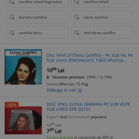
zamfira mihail lingvistica
zamfira mihail
dumitru zamfira
elena zamfira
zamfira birzu
vinil elena zamfira
Disc Vinil LP Elena Zamfira - Pe Sub Vii, Pe
Sub Livezi (Electrecord, 1982) Muzica
Populara Romaneasca
99
10
Lei
Vanzator premium
(99% / 12.598)
Livrare
Miercuri, 12 Aug
Adauga in cos
DISC VINIL ELENA ZAMFIRA-PE SUB VII,PE
-40%
SUB LIVEZI EPE 02151
Suport:
vinil
Gen muzical:
populara
00
12
Lei
20
7
Lei
Livrare gratuita
la comenzile de 300 lei