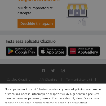
Mii de cumparatori te
asteapta
Deschide-ti magazin
Instaleaza aplicatia Okazii.ro
Catalog Okazii.ro
API Okazii.ro
Termeni si conditii
Contact
Politica de confidentialitate
ANPC
SOL
Noi și partenerii noștri folosim cookie-uri și tehnologii similare pentru
© 2000 - 2026 S.C. BITFACTOR S.R.L.
a stoca și a accesa informații pe dispozitivul dvs. și pentru a prelucra
date cu caracter personal, cum ar fi adresa dvs. IP, identificatori unici
și date de navigare, pentru reclame și conținut personalizat,