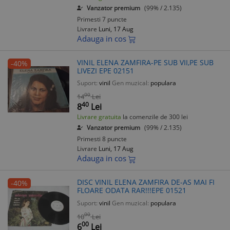
Vanzator premium
(99% / 2.135)
Primesti 7 puncte
Livrare
Luni, 17 Aug
Adauga in cos
VINIL ELENA ZAMFIRA-PE SUB VII,PE SUB
-40%
LIVEZI EPE 02151
Suport:
vinil
Gen muzical:
populara
00
14
Lei
40
8
Lei
Livrare gratuita
la comenzile de 300 lei
Vanzator premium
(99% / 2.135)
Primesti 8 puncte
Livrare
Luni, 17 Aug
Adauga in cos
DISC VINIL ELENA ZAMFIRA DE-AS MAI FI
-40%
FLOARE ODATA RAR!!!EPE 01521
Suport:
vinil
Gen muzical:
populara
00
10
Lei
00
6
Lei