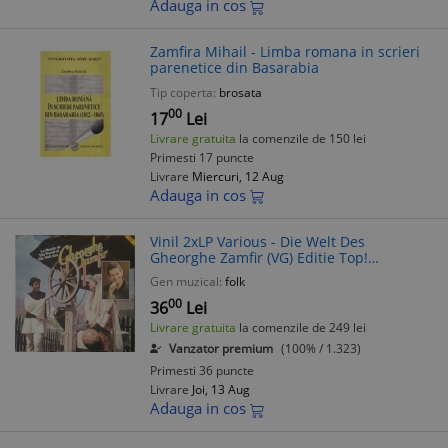
Adauga in cos
Zamfira Mihail - Limba romana in scrieri
parenetice din Basarabia
Tip coperta:
brosata
00
17
Lei
Livrare gratuita
la comenzile de 150 lei
Primesti 17 puncte
Livrare
Miercuri, 12 Aug
Adauga in cos
Vinil 2xLP Various - Die Welt Des
Gheorghe Zamfir (VG) Editie Top!
Orchester Ciocirlia, Efta Botoca, Dumitru
Gen muzical:
folk
Zamfira, Dorin Aurel Cuibaru
00
36
Lei
Livrare gratuita
la comenzile de 249 lei
Vanzator premium
(100% / 1.323)
Primesti 36 puncte
Livrare
Joi, 13 Aug
Adauga in cos