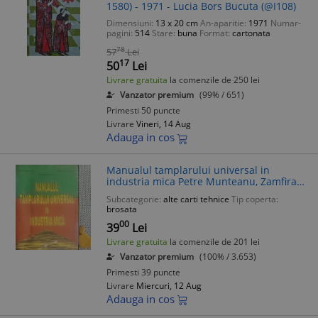
1580) - 1971 - Lucia Bors Bucuta (@I108)
Dimensiuni:
13 x 20 cm
An-aparitie:
1971
Numar-
pagini:
514
Stare:
buna
Format:
cartonata
78
57
Lei
17
50
Lei
Livrare gratuita
la comenzile de 250 lei
Vanzator premium
(99% / 651)
Primesti 50 puncte
Livrare
Vineri, 14 Aug
Adauga in cos
Manualul tamplarului universal in
industria mica Petre Munteanu, Zamfira
Apostol, Gabriela Catrinoiu
Subcategorie:
alte carti tehnice
Tip coperta:
brosata
00
39
Lei
Livrare gratuita
la comenzile de 201 lei
Vanzator premium
(100% / 3.653)
Primesti 39 puncte
Livrare
Miercuri, 12 Aug
Adauga in cos