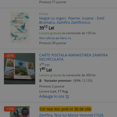
Primesti 71 puncte
Promo
Negot cu ingeri. Poeme. Icoane - Emil
Brumaru, Zamfira Zamfirescu
12
39
Lei
Livrare gratuita
la comenzile de 135 lei
Vezi oferta pe libris.ro
Primesti 39 puncte
CARTE POSTALA-MANASTIREA ZAMFIRA
-40%
NECIRCULATA
00
3
Lei
80
1
Lei
Livrare gratuita
la comenzile de 300 lei
Vanzator premium
(99% / 2.135)
Primesti 2 puncte
Livrare
Luni, 17 Aug
Adauga in cos
-13%
Cel mai mic pret in 30 de zile
Zamfira, fiica lui Moise Voievod (1526-