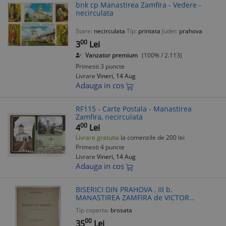
bnk cp Manastirea Zamfira - Vedere -
necirculata
Stare:
necirculata
Tip:
printata
Judet:
prahova
00
3
Lei
Vanzator premium
(100% / 2.113)
Primesti 3 puncte
Livrare
Vineri, 14 Aug
Adauga in cos
RF115 - Carte Postala - Manastirea
Zamfira, necirculata
00
4
Lei
Livrare gratuita
la comenzile de 200 lei
Primesti 4 puncte
Livrare
Vineri, 14 Aug
Adauga in cos
BISERICI DIN PRAHOVA , III b.
MANASTIREA ZAMFIRA de VICTOR
BRATULESCU , 1940
Tip coperta:
brosata
00
35
Lei