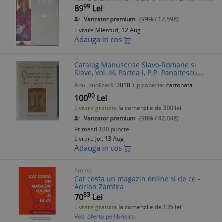
DANILA, ADRIAN SIRBU SI COLAB.-351451
99
89
Lei
Vanzator premium
(99% / 12.598)
Livrare
Miercuri, 12 Aug
Adauga in cos
Catalog Manuscrise Slavo-Romane si
Slave, Vol. III, Partea I, P.P. Panaitescu,
Zamfira Mihail, Biblioteca Academiei
Anul publicarii:
2018
Tip coperta:
cartonata
Romane, 2018
00
100
Lei
Livrare gratuita
la comenzile de 300 lei
Vanzator premium
(98% / 42.048)
Primesti 100 puncte
Livrare
Joi, 13 Aug
Adauga in cos
Promo
Cat costa un magazin online si de ce -
Adrian Zamfira
83
70
Lei
Livrare gratuita
la comenzile de 135 lei
Vezi oferta pe libris.ro