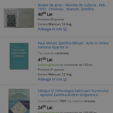
Boabe de grau ; Revista de cultura , Feb. ,
1933 , Chisinau , Manast. Zamfira
00
40
Lei
Primesti 40 puncte
Livrare
Miercuri, 12 Aug
Adauga in cos
Paul Mihail, Zamfira Mihail - Acte in limba
romana tiparite in
Tip coperta:
cartonata
00
41
Lei
Livrare gratuita
la comenzile de 150 lei
Primesti 41 puncte
Livrare
Miercuri, 12 Aug
Adauga in cos
Utilajul Si Tehnologia Fabricarii Furnirului
- Apostol Zamfira,Andrei Grigorescu
Anul publicarii:
1995
Tip coperta:
brosata
00
24
Lei
Livrare gratuita
la comenzile de 249.99 lei