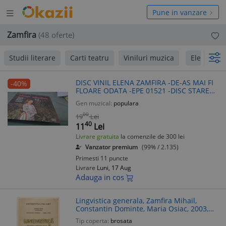
Deschide
hide
Pune in vanzare
meniul
niul
Zamfira
(48 oferte)
Studii literare
Carti teatru
Viniluri muzica
Electrecor
DISC VINIL ELENA ZAMFIRA -DE-AS MAI FI
-40%
FLOARE ODATA -EPE 01521 -DISC STARE
FOARTE BUNA CHIAR EXCELENT
Gen muzical:
populara
00
19
Lei
40
11
Lei
Livrare gratuita
la comenzile de 300 lei
Vanzator premium
(99% / 2.135)
Primesti 11 puncte
Livrare
Luni, 17 Aug
Adauga in cos
Lingvistica generala, Zamfira Mihail,
Constantin Dominte, Maria Osiac, 2003,
comunicare, limbaj, functiile limbajului,
Tip coperta:
brosata
fonetica, morfologie, semantica