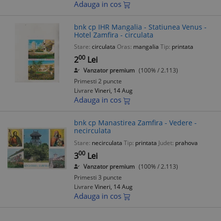
Adauga in cos
bnk cp IHR Mangalia - Statiunea Venus -
Hotel Zamfira - circulata
Stare:
circulata
Oras:
mangalia
Tip:
printata
00
2
Lei
Vanzator premium
(100% / 2.113)
Primesti 2 puncte
Livrare
Vineri, 14 Aug
Adauga in cos
bnk cp Manastirea Zamfira - Vedere -
necirculata
Stare:
necirculata
Tip:
printata
Judet:
prahova
00
3
Lei
Vanzator premium
(100% / 2.113)
Primesti 3 puncte
Livrare
Vineri, 14 Aug
Adauga in cos