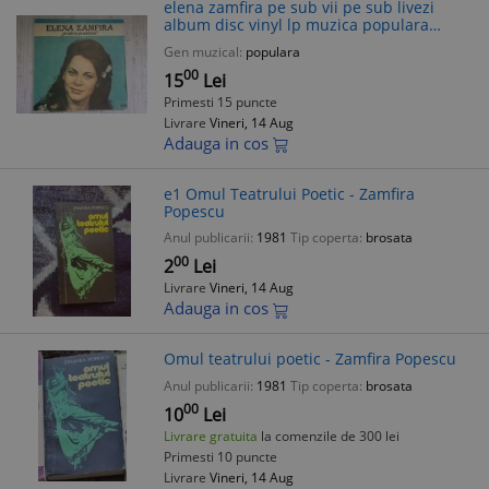
elena zamfira pe sub vii pe sub livezi
album disc vinyl lp muzica populara
folclor ST EPE 02151 VG+
Gen muzical:
populara
00
15
Lei
Primesti 15 puncte
Livrare
Vineri, 14 Aug
Adauga in cos
e1 Omul Teatrului Poetic - Zamfira
Popescu
Anul publicarii:
1981
Tip coperta:
brosata
00
2
Lei
Livrare
Vineri, 14 Aug
Adauga in cos
Omul teatrului poetic - Zamfira Popescu
Anul publicarii:
1981
Tip coperta:
brosata
00
10
Lei
Livrare gratuita
la comenzile de 300 lei
Primesti 10 puncte
Livrare
Vineri, 14 Aug