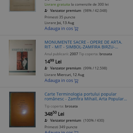
Livrare gratuita
la comenzile de 300 lei
Vanzator premium
(98% / 42.048)
Primesti 35 puncte
Livrare
Joi, 13 Aug
Adauga in cos
MONUMENTE SACRE - OPERE DE ARTA.
RIT - MIT - SIMBOL-ZAMFIRA BIRZU-
310200
Anul publicarii:
2007
Tip coperta:
brosata
99
14
Lei
Vanzator premium
(99% / 12.598)
Livrare
Miercuri, 12 Aug
Adauga in cos
Carte Terminologia portului popular
românesc - Zamfira Mihail, Arta Populara
Romaneasca, Editura Academiei 1978,
Tip coperta:
brosata
Brosata, Carte Veche
50
348
Lei
Vanzator premium
(100% / 430)
Primesti 349 puncte
Adauga in cos