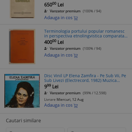
00
650
Lei
Vanzator premium
(100% / 94)
Adauga in cos
Terminologia portului popular romanesc
in perspectiva etnolingvistica comparata
Sud-Est Europeana, Zamfira Mihail, 1978,
00
400
Lei
cu 38 harti, tiraj mic.
Vanzator premium
(100% / 94)
Adauga in cos
Disc Vinil LP Elena Zamfira - Pe Sub Vii, Pe
Sub Livezi (Electrecord, 1982) Muzica
Populara Romaneasca
99
9
Lei
Vanzator premium
(99% / 12.598)
Livrare
Miercuri, 12 Aug
Adauga in cos
Cautari similare