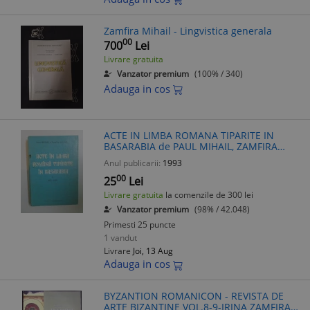
Zamfira Mihail - Lingvistica generala
00
700
Lei
Livrare gratuita
Vanzator premium
(100% / 340)
Adauga in cos
ACTE IN LIMBA ROMANA TIPARITE IN
BASARABIA de PAUL MIHAIL, ZAMFIRA
MIHAIL, VOL I: 1812-1830 1993
Anul publicarii:
1993
00
25
Lei
Livrare gratuita
la comenzile de 300 lei
Vanzator premium
(98% / 42.048)
Primesti 25 puncte
1 vandut
Livrare
Joi, 13 Aug
Adauga in cos
BYZANTION ROMANICON - REVISTA DE
ARTE BIZANTINE VOL.8-9-IRINA ZAMFIRA