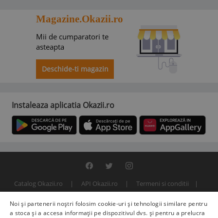
Magazine.Okazii.ro
Mii de cumparatori te
asteapta
Deschide-ti magazin
Instaleaza aplicatia Okazii.ro
Catalog Okazii.ro
API Okazii.ro
Termeni si conditii
Contact
Politica de confidentialitate
ANPC
SOL
Noi și partenerii noștri folosim cookie-uri și tehnologii similare pentru
© 2000 - 2026 S.C. BITFACTOR S.R.L.
a stoca și a accesa informații pe dispozitivul dvs. și pentru a prelucra