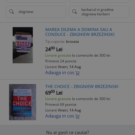
barbarul in gradina
zbigniew
zbigniew herbert
MAREA DILEMA A DOMINA SAU A
CONDUCE - ZBIGNIEW BRZEZINSKI
Tip coperta:
brosata
00
24
Lei
Livrare gratuita
la comenzile de 300 lei
Primesti 24 puncte
Livrare
Vineri, 14 Aug
Adauga in cos
THE CHOICE - ZBIGNIEW BRZEZINSKI
00
69
Lei
Livrare gratuita
la comenzile de 300 lei
Primesti 69 puncte
Livrare
Vineri, 14 Aug
Adauga in cos
Nu ai gasit ce cautai?