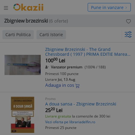
Deschide
hide
Pune in vanzare
meniul
niul
Zbigniew brzezinski
(6 oferte)
Carti Politica
Carti Istorie
Zbigniew Brzezinski - The Grand
Chessboard ( 1997 ) PRIMA EDITIE Marea
Tabla de Sah ( geopolitica relatii
00
100
Lei
internationale ) ( text in limba engleza )
Vanzator premium
(100% / 188)
Primesti 100 puncte
Livrare
Joi, 13 Aug
Adauga in cos
Promo
A doua sansa - Zbigniew Brzezinski
20
25
Lei
Livrare gratuita
la comenzile de 300 lei
Vezi oferta pe librariadelfin.ro
Primesti 25 puncte