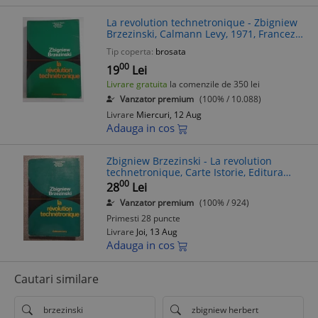
La revolution technetronique - Zbigniew
Brzezinski, Calmann Levy, 1971, Franceza,
Politica, 388 pagini
Tip coperta:
brosata
00
19
Lei
Livrare gratuita
la comenzile de 350 lei
Vanzator premium
(100% / 10.088)
Livrare
Miercuri, 12 Aug
Adauga in cos
Zbigniew Brzezinski - La revolution
technetronique, Carte Istorie, Editura
Calmann-Levy, 1971, 387 pagini
00
28
Lei
Vanzator premium
(100% / 924)
Primesti 28 puncte
Livrare
Joi, 13 Aug
Adauga in cos
Cautari similare
brzezinski
zbigniew herbert