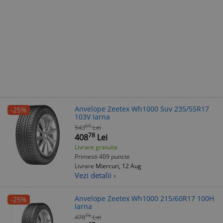
Anvelope Zeetex Wh1000 Suv 235/55R17
-25%
103V Iarna
69
543
Lei
78
408
Lei
Livrare gratuita
Primesti 409 puncte
Livrare
Miercuri, 12 Aug
Vezi detalii ›
Anvelope Zeetex Wh1000 215/60R17 100H
-25%
Iarna
76
478
Lei