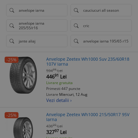
anvelope iarna
cauciucuri all season
anvelope iarna
cric
205/55/r16
jante aliaj
anvelope iarna 195/65 r15
Anvelope Zeetex Wh1000 Suv 235/60R18
-25%
107V Iarna
39
594
Lei
91
446
Lei
Livrare gratuita
Primesti 447 puncte
Livrare
Miercuri, 12 Aug
Vezi detalii ›
Anvelope Zeetex Wh1000 215/50R17 95V
-25%
Iarna
20
436
Lei
97
327
Lei