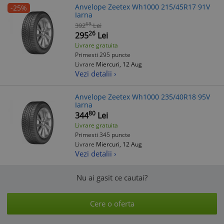
Anvelope Zeetex Wh1000 215/45R17 91V
-25%
Iarna
69
392
Lei
26
295
Lei
Livrare gratuita
Primesti 295 puncte
Livrare
Miercuri, 12 Aug
Vezi detalii ›
Anvelope Zeetex Wh1000 235/40R18 95V
Iarna
80
344
Lei
Livrare gratuita
Primesti 345 puncte
Livrare
Miercuri, 12 Aug
Vezi detalii ›
Nu ai gasit ce cautai?
Cere o oferta