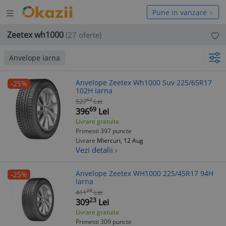
Deschide
hide
Pune in vanzare
meniul
niul
Zeetex wh1000
(27 oferte)
Anvelope iarna
Anvelope Zeetex Wh1000 Suv 225/65R17
-25%
102H Iarna
62
527
Lei
69
396
Lei
Livrare gratuita
Primesti 397 puncte
Livrare
Miercuri, 12 Aug
Vezi detalii ›
Anvelope Zeetex WH1000 225/45R17 94H
-25%
Iarna
28
411
Lei
23
309
Lei
Livrare gratuita
Primesti 309 puncte