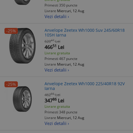
Primesti 350 puncte
Livrare
Miercuri, 12 Aug
Vezi detalii ›
Anvelope Zeetex Wh1000 Suv 245/60R18
-25%
105H Iarna
47
620
Lei
51
466
Lei
Livrare gratuita
Primesti 467 puncte
Livrare
Miercuri, 12 Aug
Vezi detalii ›
Anvelope Zeetex Wh1000 225/40R18 92V
-25%
Iarna
66
462
Lei
86
347
Lei
Livrare gratuita
Primesti 348 puncte
Livrare
Miercuri, 12 Aug
Vezi detalii ›