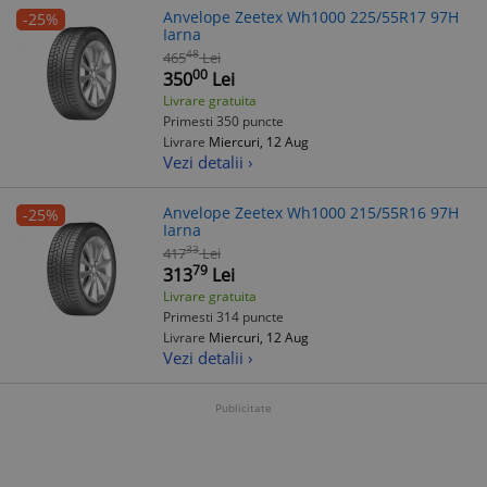
Anvelope Zeetex Wh1000 225/55R17 97H
-25%
Iarna
48
465
Lei
00
350
Lei
Livrare gratuita
Primesti 350 puncte
Livrare
Miercuri, 12 Aug
Vezi detalii ›
Anvelope Zeetex Wh1000 215/55R16 97H
-25%
Iarna
33
417
Lei
79
313
Lei
Livrare gratuita
Primesti 314 puncte
Livrare
Miercuri, 12 Aug
Vezi detalii ›
Publicitate