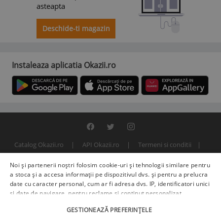
asteapta
Deschide-ti magazin
Instaleaza aplicatia Okazii.ro
Catalog Okazii.ro
API Okazii.ro
Termeni si conditii
Contact
Politica de confidentialitate
ANPC
SOL
Noi și partenerii noștri folosim cookie-uri și tehnologii similare pentru
© 2000 - 2026 S.C. BITFACTOR S.R.L.
a stoca și a accesa informații pe dispozitivul dvs. și pentru a prelucra
date cu caracter personal, cum ar fi adresa dvs. IP, identificatori unici
și date de navigare, pentru reclame și conținut personalizat,
măsurarea reclamelor și a conținutului, informații despre audiență și
GESTIONEAZĂ PREFERINȚELE
îmbunătățirea serviciilor.
Furnizori terți (225)
pot, de asemenea,