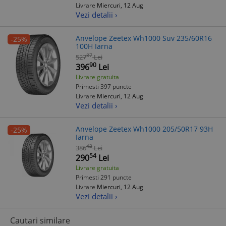
Livrare
Miercuri, 12 Aug
Vezi detalii ›
Anvelope Zeetex Wh1000 Suv 235/60R16
-25%
100H Iarna
87
527
Lei
90
396
Lei
Livrare gratuita
Primesti 397 puncte
Livrare
Miercuri, 12 Aug
Vezi detalii ›
Anvelope Zeetex Wh1000 205/50R17 93H
-25%
Iarna
42
386
Lei
54
290
Lei
Livrare gratuita
Primesti 291 puncte
Livrare
Miercuri, 12 Aug
Vezi detalii ›
Cautari similare