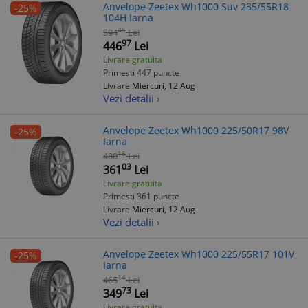
Anvelope Zeetex Wh1000 Suv 235/55R18
-25%
104H Iarna
45
594
Lei
97
446
Lei
Livrare gratuita
Primesti 447 puncte
Livrare
Miercuri, 12 Aug
Vezi detalii ›
Anvelope Zeetex Wh1000 225/50R17 98V
-25%
Iarna
16
480
Lei
03
361
Lei
Livrare gratuita
Primesti 361 puncte
Livrare
Miercuri, 12 Aug
Vezi detalii ›
Anvelope Zeetex Wh1000 225/55R17 101V
-25%
Iarna
14
465
Lei
73
349
Lei
Livrare gratuita