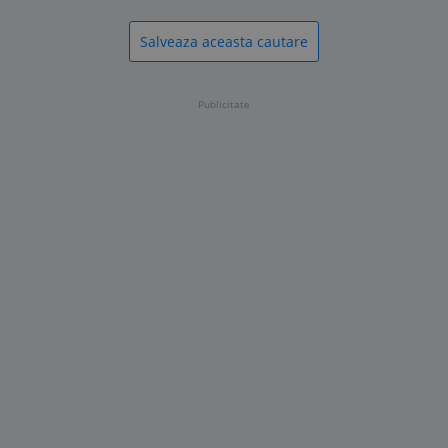
Salveaza aceasta cautare
Publicitate