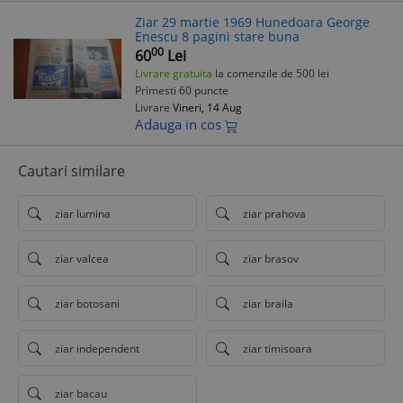
Ziar 29 martie 1969 Hunedoara George
Enescu 8 pagini stare buna
00
60
Lei
Livrare gratuita
la comenzile de 500 lei
Primesti 60 puncte
Livrare
Vineri, 14 Aug
Adauga in cos
Cautari similare
ziar lumina
ziar prahova
ziar valcea
ziar brasov
ziar botosani
ziar braila
ziar independent
ziar timisoara
ziar bacau