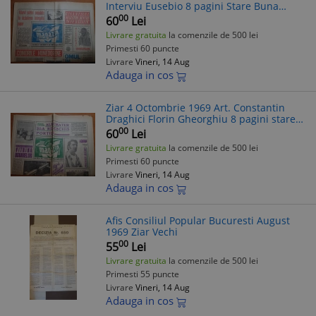
Interviu Eusebio 8 pagini Stare Buna
Piesa Din Foto
00
60
Lei
Livrare gratuita
la comenzile de 500 lei
Primesti 60 puncte
Livrare
Vineri, 14 Aug
Adauga in cos
Ziar 4 Octombrie 1969 Art. Constantin
Draghici Florin Gheorghiu 8 pagini stare
buna
00
60
Lei
Livrare gratuita
la comenzile de 500 lei
Primesti 60 puncte
Livrare
Vineri, 14 Aug
Adauga in cos
Afis Consiliul Popular Bucuresti August
1969 Ziar Vechi
00
55
Lei
Livrare gratuita
la comenzile de 500 lei
Primesti 55 puncte
Livrare
Vineri, 14 Aug
Adauga in cos