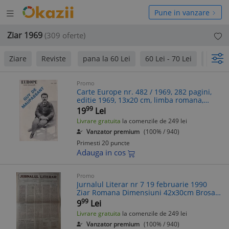
Deschide
hide
Pune in vanzare
meniul
niul
Ziar 1969
(309 oferte)
Ziare
Reviste
pana la 60 Lei
60 Lei - 70 Lei
peste 
Promo
Carte Europe nr. 482 / 1969, 282 pagini,
editie 1969, 13x20 cm, limba romana,
coperti brosate, stare buna
99
19
Lei
Livrare gratuita
la comenzile de 249 lei
Vanzator premium
(100% / 940)
Primesti 20 puncte
Adauga in cos
Promo
Jurnalul Literar nr 7 19 februarie 1990
Ziar Romana Dimensiuni 42x30cm Brosat
Stare Buna
99
9
Lei
Livrare gratuita
la comenzile de 249 lei
Vanzator premium
(100% / 940)