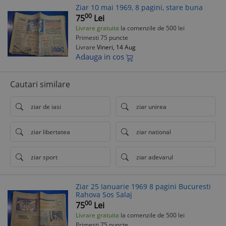
Ziar 10 mai 1969, 8 pagini, stare buna
00
75
Lei
Livrare gratuita
la comenzile de 500 lei
Primesti 75 puncte
Livrare
Vineri, 14 Aug
Adauga in cos
Cautari similare
ziar de iasi
ziar unirea
ziar libertatea
ziar national
ziar sport
ziar adevarul
Ziar 25 Ianuarie 1969 8 pagini Bucuresti
Rahova Sos Salaj
00
75
Lei
Livrare gratuita
la comenzile de 500 lei
Primesti 75 puncte