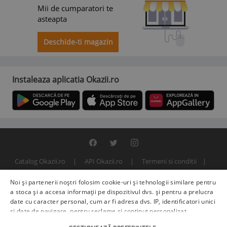
Mii de cumparatori te
asteapta
Deschide-ti magazin
Instaleaza aplicatia Okazii.ro
Catalog Okazii.ro
API Okazii.ro
Termeni si conditii
Contact
Politica de confidentialitate
ANPC
SOL
Noi și partenerii noștri folosim cookie-uri și tehnologii similare pentru
© 2000 - 2026 S.C. BITFACTOR S.R.L.
a stoca și a accesa informații pe dispozitivul dvs. și pentru a prelucra
date cu caracter personal, cum ar fi adresa dvs. IP, identificatori unici
și date de navigare, pentru reclame și conținut personalizat,
măsurarea reclamelor și a conținutului, informații despre audiență și