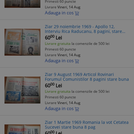
Primesti 60 puncte
Livrare
Vineri, 14 Aug
Adauga in cos
Ziar 29 noiembrie 1969 - Apollo 12,
Interviu Rica Raducanu, 8 pagini, stare
buna
00
60
Lei
Livrare gratuita
la comenzile de 500 lei
Primesti 60 puncte
Livrare
Vineri, 14 Aug
Adauga in cos
Ziar 9 August 1969 Articol Rovinari
Forumul Comunistilor 8 pagini stare buna
00
60
Lei
Livrare gratuita
la comenzile de 500 lei
Primesti 60 puncte
Livrare
Vineri, 14 Aug
Adauga in cos
Ziar 1 Martie 1969 Romania la vot Cetatea
Sucevei stare buna 8 pag
00
60
Lei