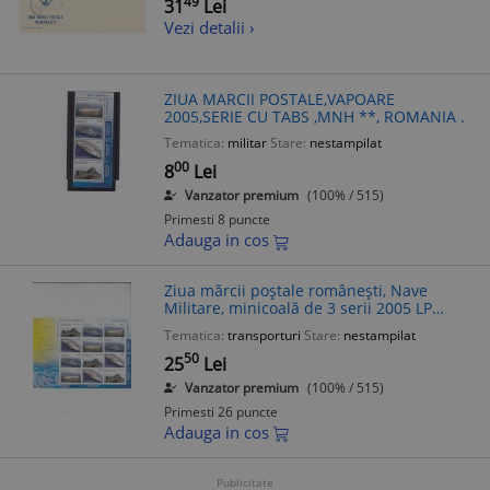
49
31
Lei
Vezi detalii ›
ZIUA MARCII POSTALE,VAPOARE
2005,SERIE CU TABS ,MNH **, ROMANIA .
Tematica:
militar
Stare:
nestampilat
00
8
Lei
Vanzator premium
(100% / 515)
Primesti 8 puncte
Adauga in cos
Ziua mărcii poștale românești, Nave
Militare, minicoală de 3 serii 2005 LP
1688a
Tematica:
transporturi
Stare:
nestampilat
50
25
Lei
Vanzator premium
(100% / 515)
Primesti 26 puncte
Adauga in cos
Publicitate