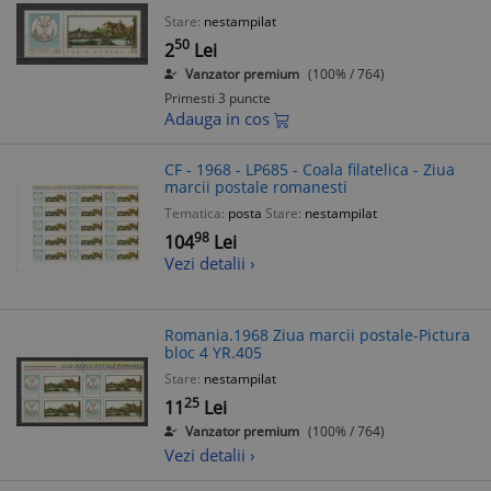
Stare:
nestampilat
50
2
Lei
Vanzator premium
(100% / 764)
Primesti 3 puncte
Adauga in cos
CF - 1968 - LP685 - Coala filatelica - Ziua
marcii postale romanesti
Tematica:
posta
Stare:
nestampilat
98
104
Lei
Vezi detalii ›
Romania.1968 Ziua marcii postale-Pictura
bloc 4 YR.405
Stare:
nestampilat
25
11
Lei
Vanzator premium
(100% / 764)
Vezi detalii ›