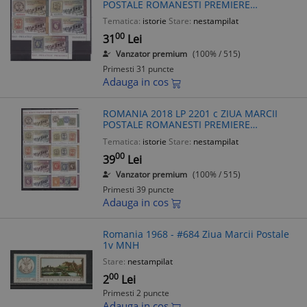
POSTALE ROMANESTI PREMIERE
FILATELICE SERIE COMPLETA MNH
Tematica:
istorie
Stare:
nestampilat
NESTAMPILATA
00
31
Lei
Vanzator premium
(100% / 515)
Primesti 31 puncte
Adauga in cos
ROMANIA 2018 LP 2201 c ZIUA MARCII
POSTALE ROMANESTI PREMIERE
FILATELICE SERIE CU VINIETA MNH
Tematica:
istorie
Stare:
nestampilat
NESTAMPILATA
00
39
Lei
Vanzator premium
(100% / 515)
Primesti 39 puncte
Adauga in cos
Romania 1968 - #684 Ziua Marcii Postale
1v MNH
Stare:
nestampilat
00
2
Lei
Primesti 2 puncte
Adauga in cos