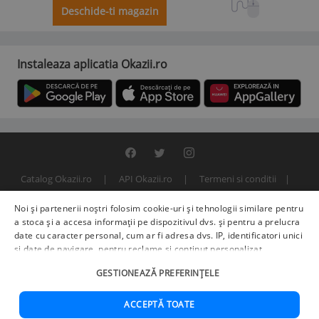
Deschide-ti magazin
Instaleaza aplicatia Okazii.ro
Catalog Okazii.ro
API Okazii.ro
Termeni si conditii
Contact
Politica de confidentialitate
ANPC
SOL
Noi și partenerii noștri folosim cookie-uri și tehnologii similare pentru
© 2000 - 2026 S.C. BITFACTOR S.R.L.
a stoca și a accesa informații pe dispozitivul dvs. și pentru a prelucra
date cu caracter personal, cum ar fi adresa dvs. IP, identificatori unici
și date de navigare, pentru reclame și conținut personalizat,
măsurarea reclamelor și a conținutului, informații despre audiență și
GESTIONEAZĂ PREFERINȚELE
îmbunătățirea serviciilor.
Furnizori terți (225)
pot, de asemenea,
prelucra datele dvs. în aceste și alte scopuri, inclusiv folosind date
precise de geolocalizare și caracteristici ale dispozitivului. Opțiunile
ACCEPTĂ TOATE
dvs. se aplică doar acestui site web. Unii furnizori se pot baza pe