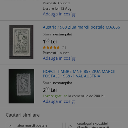
Primesti 3 puncte
Livrare
Joi, 13 Aug
Adauga in cos
Austria.1968 Ziua marcii postale MA.666
Stare:
nestampilat
05
1
Lei
(1)
Primesti 1 punct
Adauga in cos
HOPCT TIMBRE MNH 857 ZIUA MARCII
POSTALE 1968 -1 VAL AUSTRIA
Stare:
nestampilat
00
2
Lei
Livrare gratuita
la comenzile de 200 lei
Adauga in cos
Cautari similare
catalogul expozitiei
ziua marcii postale
filatelice ziua marcii