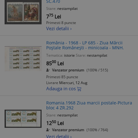
SC.470
Stare:
nestampilat
75
7
Lei
Primesti 8 puncte
Vezi detalii ›
România - 1968 - LP 685 - Ziua Mărcii
Poștale Românești - minicoala - MNH.
Tematica:
istorie
Stare:
nestampilat
00
85
Lei
Vanzator premium
(100% / 515)
Primesti 85 puncte
Livrare
Miercuri, 12 Aug
Adauga in cos
Romania.1968 Ziua marcii postale-Pictura
bloc 4 ZR.292
Stare:
nestampilat
50
12
Lei
Vanzator premium
(100% / 764)
Vezi detalii ›