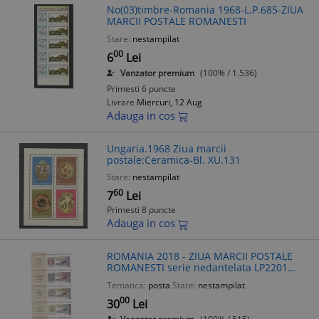
No(03)timbre-Romania 1968-L.P.685-ZIUA
MARCII POSTALE ROMANESTI
Stare:
nestampilat
00
6
Lei
Vanzator premium
(100% / 1.536)
Primesti 6 puncte
Livrare
Miercuri, 12 Aug
Adauga in cos
Ungaria.1968 Ziua marcii
postale:Ceramica-Bl. XU.131
Stare:
nestampilat
60
7
Lei
Primesti 8 puncte
Adauga in cos
ROMANIA 2018 - ZIUA MARCII POSTALE
ROMANESTI serie nedantelata LP2201
MNH**
Tematica:
posta
Stare:
nestampilat
00
30
Lei