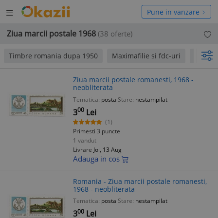
Deschide
hide
Pune in vanzare
meniul
niul
Ziua marcii postale 1968
(38 oferte)
Timbre romania dupa 1950
Maximafilie si fdc-uri
Timbre
Ziua marcii postale romanesti, 1968 -
neobliterata
Tematica:
posta
Stare:
nestampilat
00
3
Lei
(1)
Primesti 3 puncte
1 vandut
Livrare
Joi, 13 Aug
Adauga in cos
Romania - Ziua marcii postale romanesti,
1968 - neobliterata
Tematica:
posta
Stare:
nestampilat
00
3
Lei