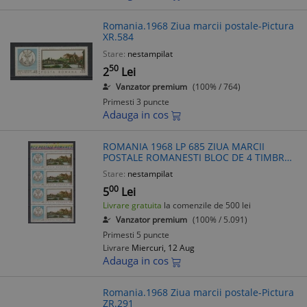
Romania.1968 Ziua marcii postale-Pictura
XR.584
Stare:
nestampilat
50
2
Lei
Vanzator premium
(100% / 764)
Primesti 3 puncte
Adauga in cos
ROMANIA 1968 LP 685 ZIUA MARCII
POSTALE ROMANESTI BLOC DE 4 TIMBRE
MNH
Stare:
nestampilat
00
5
Lei
Livrare gratuita
la comenzile de 500 lei
Vanzator premium
(100% / 5.091)
Primesti 5 puncte
Livrare
Miercuri, 12 Aug
Adauga in cos
Romania.1968 Ziua marcii postale-Pictura
ZR.291