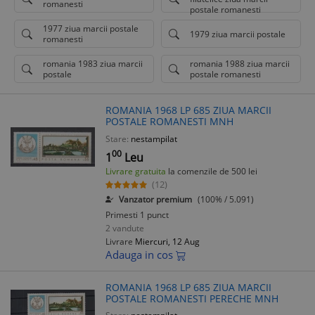
romanesti
postale romanesti
1977 ziua marcii postale
1979 ziua marcii postale
romanesti
romania 1983 ziua marcii
romania 1988 ziua marcii
postale
postale romanesti
ROMANIA 1968 LP 685 ZIUA MARCII
POSTALE ROMANESTI MNH
Stare:
nestampilat
00
1
Leu
Livrare gratuita
la comenzile de 500 lei
(12)
Vanzator premium
(100% / 5.091)
Primesti 1 punct
2 vandute
Livrare
Miercuri, 12 Aug
Adauga in cos
ROMANIA 1968 LP 685 ZIUA MARCII
POSTALE ROMANESTI PERECHE MNH