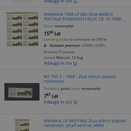
Adauga in cos
ROMANIA 1968 LP 685 ZIUA MARCII
POSTALE ROMANESTI BLOC DE 10 TIMBRE
MNH
Stare:
nestampilat
00
15
Lei
Livrare gratuita
la comenzile de 500 lei
Vanzator premium
(100% / 5.091)
Primesti 15 puncte
Livrare
Miercuri, 12 Aug
Adauga in cos
M1 TX5 5 - 1968 - Ziua marcii postale
romanesti
Tematica:
posta
Stare:
nestampilat
87
7
Lei
Adauga in cos
România, LP 685/1968, Ziua mărcii poștale
românești, ștraif vertical, MNH