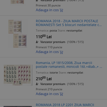
Vanzator premium
(100% / 515)
Primesti 30 puncte
Adauga in cos
ROMANIA 2018 - ZIUA MARCII POSTALE
ROMANESTI Set 5 blocuri nedantelate cu
3 timbre LP2201A MNH**
Tematica:
posta
Stare:
nestampilat
00
110
Lei
Vanzator premium
(100% / 515)
Primesti 110 puncte
Adauga in cos
Romania, LP 1815/2008, Ziua marcii
postale romanesti, minicoli 16t.+4tab.,+ LP
1815b,bloc de 2 timbre, MNH
Tematica:
istorie
Stare:
nestampilat
00
210
Lei
Vanzator premium
(100% / 515)
Primesti 210 puncte
Adauga in cos
ROMANIA 2018 LP 2201 ZIUA MARCII