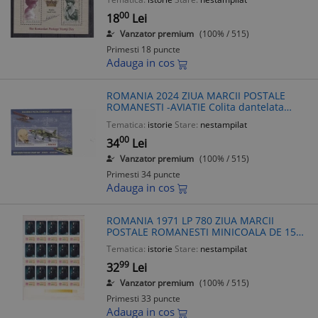
00
18
Lei
Vanzator premium
(100% / 515)
Primesti 18 puncte
Adauga in cos
ROMANIA 2024 ZIUA MARCII POSTALE
ROMANESTI -AVIATIE Colita dantelata
LP.2475a
Tematica:
istorie
Stare:
nestampilat
00
34
Lei
Vanzator premium
(100% / 515)
Primesti 34 puncte
Adauga in cos
ROMANIA 1971 LP 780 ZIUA MARCII
POSTALE ROMANESTI MINICOALA DE 15
TIMBRE,MNH
Tematica:
istorie
Stare:
nestampilat
99
32
Lei
Vanzator premium
(100% / 515)
Primesti 33 puncte
Adauga in cos