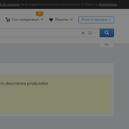
00 de produse
de la magazine si vanzatori profesionisti in Okazii.ro
Marketplace
0
Cos cumparaturi
Favorite
Pune in vanzare
×
 in descrierea produselor