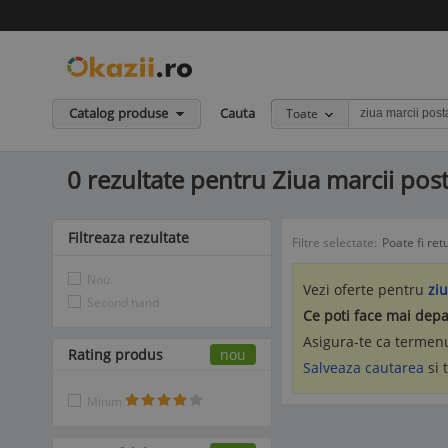
Catalog produse
Cauta
Toate
0 rezultate pentru Ziua marcii po
Filtreaza rezultate
Filtre selectate:
Poate fi ret
Nou
Vezi oferte pentru
zi
Second hand
Ce poti face mai depa
Asigura-te ca termenu
Rating produs
nou
Salveaza cautarea
si 
Minim