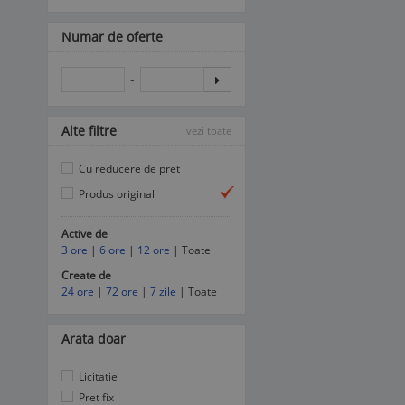
Numar de oferte
-
Alte filtre
vezi toate
Cu reducere de pret
Produs original
Active de
3 ore
|
6 ore
|
12 ore
| Toate
Create de
24 ore
|
72 ore
|
7 zile
| Toate
Arata doar
Licitatie
Pret fix