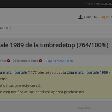
Avem peste
6.000.0
Contul tau:
Login
stale 1989 de la timbredetop (764/100%)
urnat
De la: timbredetop
ua marcii postale
(1177 oferte) sau cauta
ziua marcii postale 1989
si
rte?
l de cautare este corect
te vom notifica atunci cand vor aparea produse noi
Publicitate