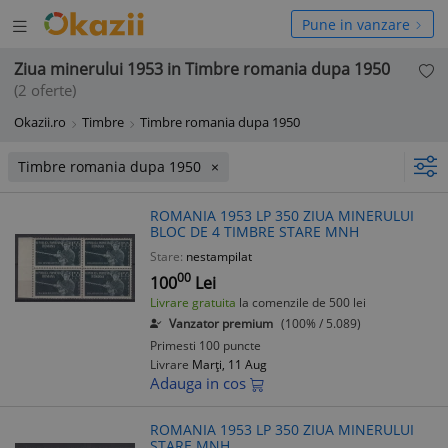
Deschide
hide
Pune in vanzare
meniul
niul
Ziua minerului 1953 in Timbre romania dupa 1950
(2 oferte)
Okazii.ro
Timbre
Timbre romania dupa 1950
Timbre romania dupa 1950
ROMANIA 1953 LP 350 ZIUA MINERULUI
BLOC DE 4 TIMBRE STARE MNH
Stare:
nestampilat
00
100
Lei
Livrare gratuita
la comenzile de 500 lei
Vanzator premium
(100% / 5.089)
Primesti 100 puncte
Livrare
Marți, 11 Aug
Adauga in cos
ROMANIA 1953 LP 350 ZIUA MINERULUI
STARE MNH