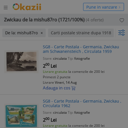
Deschide
hide
Pune in vanzare
meniul
niul
Zwickau de la mishu87ro (1721/100%)
(4 oferte)
De la: mishu87ro
Carti postale straine dupa 1918
Foto
SG8 - Carte Postala - Germania, Zwickau
am Schwanensteich , Circulata 1959
Stare:
circulata
Tip:
fotografie
00
2
Lei
Livrare gratuita
la comenzile de 200 lei
Primesti 2 puncte
Livrare
Vineri, 14 Aug
Adauga in cos
SG8 - Carte Postala - Germania, Zwickau ,
Circulata 1962
Stare:
circulata
Tip:
fotografie
00
2
Lei
Livrare gratuita
la comenzile de 200 lei