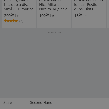
queen greatest
Casetă audio
Caseta audio: Ion
hits dublu disc
Nicu Alifantis -
Ionita - Pustiul
vinyl 2 LP muzica
Nichita, originală
dupa iubit (
pop hard rock
originala, stare
00
00
00
200
Lei
100
Lei
15
Lei
balkanton
foarte buna )
(3)
VG++/NM
Publicitate
Stare
Second Hand