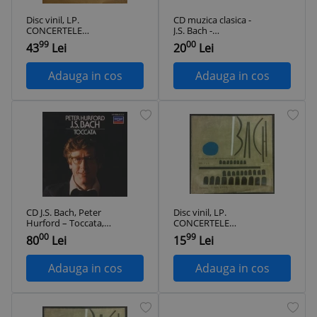
Disc vinil, LP.
CD muzica clasica -
CONCERTELE
J.S. Bach -
BRANDERBURGICE
Brandenburg
99
00
43
Lei
20
Lei
NR.1 SI 4-JOHANN
Concertos No. 1, 2,
SEBASTIAN BACH-
3
289252
Adauga in cos
Adauga in cos
CD J.S. Bach, Peter
Disc vinil, LP.
Hurford ‎– Toccata,
CONCERTELE
muzica clasica
BRANDENBURGICE
00
99
80
Lei
15
Lei
NR. 2 SI 6-BACH-
328977
Adauga in cos
Adauga in cos