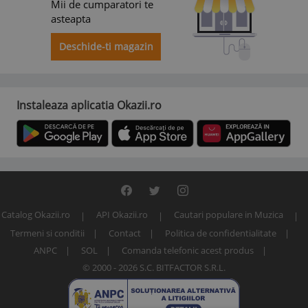
Mii de cumparatori te
asteapta
Deschide-ti magazin
Instaleaza aplicatia Okazii.ro
Catalog Okazii.ro
API Okazii.ro
Cautari populare in Muzica
Termeni si conditii
Contact
Politica de confidentialitate
ANPC
SOL
Comanda telefonic acest produs
© 2000 - 2026 S.C. BITFACTOR S.R.L.