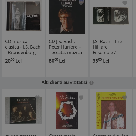
CD muzica
CD J.S. Bach,
J.S. Bach - The
clasica - J.S. Bach
Peter Hurford ‎–
Hilliard
- Brandenburg
Toccata, muzica
Ensemble /
Concertos No. 1,
clasica
Christoph
00
00
00
20
Lei
80
Lei
35
Lei
2, 3
Poppen ‎–
Morimur NM /
NM cd muzica
clasica baroca
Alti clienti au vizitat si
ECM Germania
2001