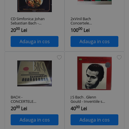
CD Simfonica: Johan
2xVinil Bach
Sebastian Bach -
Concertele
Concertele
Brandenburgice 1,
00
00
20
Lei
100
Lei
brandenburgice 1, 2
2, 3 + 4, 5, 6 Basler
si 4 ( DDD )
Kammerorchester
Adauga in cos
Adauga in cos
BACH -
J S Bach . Glenn
CONCERTELE
Gould - Inventiile si
BRANDENBURGICE
simfoniile în doua si
00
00
20
Lei
40
Lei
NR. 1 SI 4
trei parti nr. 1-15
inregistrare Philips
BWV 772-801 NM /
Olanda
NM vinil, LP, disc
Adauga in cos
Adauga in cos
clasica _ CBS
Germania