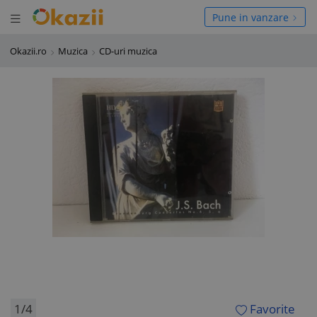
Deschide meniul
hide meniul
Pune in vanzare
Okazii.ro
Muzica
CD-uri muzica
1/4
Favorite