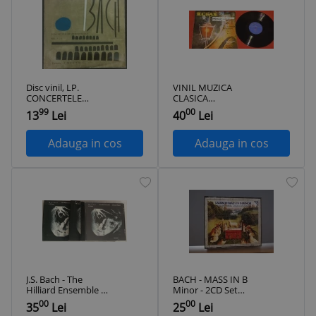
Disc vinil, LP.
VINIL MUZICA
CONCERTELE
CLASICA
BRANDENBURGICE
SIMFONICA J. S.
99
00
13
Lei
40
Lei
NR. 2 SI 6-BACH-
BACH -
328976
BRANDENBURG
CONCERT NR.1 SI
Adauga in cos
Adauga in cos
NR.5
J.S. Bach - The
BACH - MASS IN B
Hilliard Ensemble /
Minor - 2CD Set
Christoph Poppen ‎–
(1985/POLYDOR/RFG)
00
00
35
Lei
25
Lei
Morimur NM / NM
-