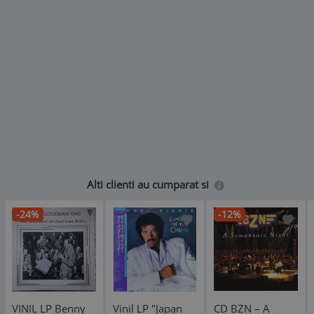
Alti clienti au cumparat si
-24%
-12%
VINIL LP Benny
Vinil LP "Japan
CD BZN – A