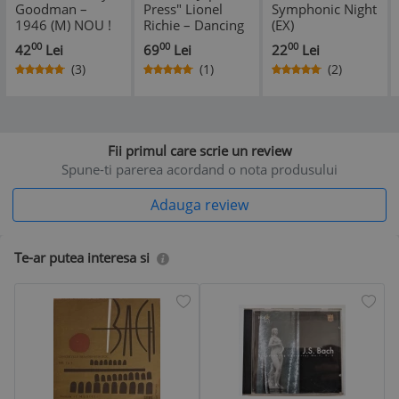
Goodman ‎–
Press" Lionel
Symphonic Night
1946 (M) NOU !
Richie – Dancing
(EX)
~SIGILAT~
On The Ceiling
00
00
00
42
Lei
69
Lei
22
Lei
(VG+)
(3)
(1)
(2)
*
*
Fii primul care scrie un review
Spune-ti parerea acordand o nota produsului
Adauga review
Te-ar putea interesa si