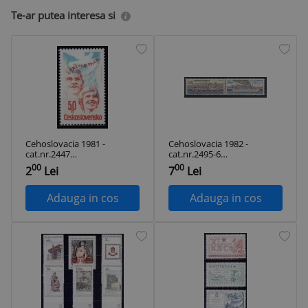
Te-ar putea interesa si
Cehoslovacia 1981 -
Cehoslovacia 1982 -
cat.nr.2447
cat.nr.2495-6
neuzat,perfecta
neuzat,perfecta
00
00
2
Lei
7
Lei
stare
stare
Adauga in cos
Adauga in cos