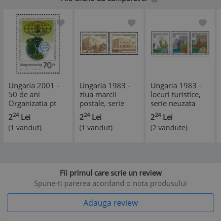
Ungaria 2001 -
Ungaria 1983 -
Ungaria 1983 -
50 de ani
ziua marcii
locuri turistice,
Organizatia pt
postale, serie
serie neuzata
Protectia
neuzata
24
24
24
2
Lei
2
Lei
2
Lei
Plantelor,
(1 vandut)
(1 vandut)
(2 vandute)
neuzata
Fii primul care scrie un review
Spune-ti parerea acordand o nota produsului
Adauga review