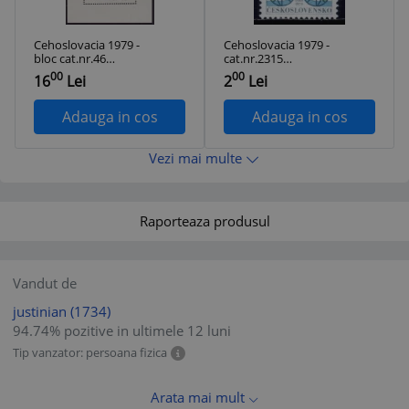
Cehoslovacia 1979 -
Cehoslovacia 1979 -
bloc cat.nr.46
cat.nr.2315
neuzat,perfecta
neuzat,perfecta
00
00
16
Lei
2
Lei
stare
stare
Adauga in cos
Adauga in cos
Vezi mai multe
Raporteaza produsul
Vandut de
justinian
(1734)
94.74% pozitive in ultimele 12 luni
Tip vanzator: persoana fizica
Arata mai mult