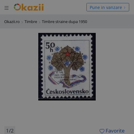
Deschide meniul
hide meniul
Pune in vanzare
Okazii.ro
Timbre
Timbre straine dupa 1950
1/2
Favorite