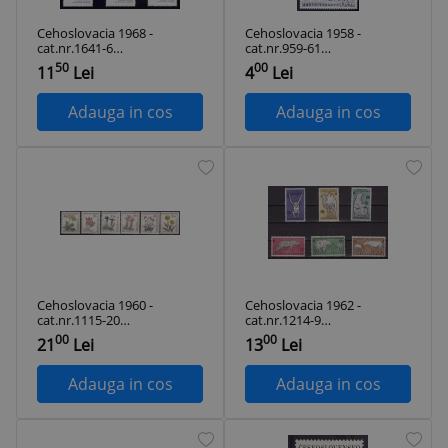
Cehoslovacia 1968 -
Cehoslovacia 1958 -
cat.nr.1641-6
cat.nr.959-61
neuzat,perfecta
neuzat,perfecta
50
00
11
Lei
4
Lei
stare
stare
Adauga in cos
Adauga in cos
Cehoslovacia 1960 -
Cehoslovacia 1962 -
cat.nr.1115-20
cat.nr.1214-9
neuzat,perfecta
neuzat,perfecta
00
00
21
Lei
13
Lei
stare
stare
Adauga in cos
Adauga in cos