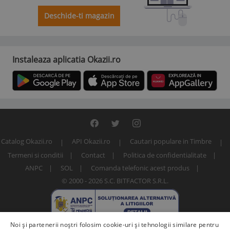
Deschide-ti magazin
Instaleaza aplicatia Okazii.ro
Catalog Okazii.ro
API Okazii.ro
Cautari populare in Timbre
Termeni si conditii
Contact
Politica de confidentialitate
ANPC
SOL
Comanda telefonic acest produs
© 2000 - 2026 S.C. BITFACTOR S.R.L.
Noi și partenerii noștri folosim cookie-uri și tehnologii similare pentru