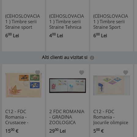
(CEHOSLOVACIA
(CEHOSLOVACIA
(CEHOSLOVACIA
1 ) Timbre serii
1 ) Timbre serii
1 ) Timbre serii
Straine sport
Straine Tehnica
Straine Sport
00
00
00
6
Lei
4
Lei
6
Lei
Alti clienti au vizitat si
C12 - FDC
2 FDC ROMANIA
C12 - FDC
Romania -
- GRADINA
Romania -
Crustacee -
ZOOLOGICA
Jocurile olimpice
LP639 - 1966
BUCURESTI -
de la Tokio -
00
00
00
15
€
29
Lei
5
€
01.10.1964-
LP589 - 1964