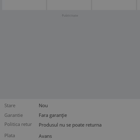
SERIE
COMPLETA, LP
592
Publicitate
Stare
Nou
Garantie
Fara garanție
Politica retur
Produsul nu se poate returna
Plata
Avans