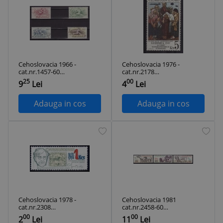
Cehoslovacia 1966 -
Cehoslovacia 1976 -
cat.nr.1457-60
cat.nr.2178
neuzat,perfecta
neuzat,perfecta
25
00
9
Lei
4
Lei
stare
stare
Adauga in cos
Adauga in cos
Cehoslovacia 1978 -
Cehoslovacia 1981
cat.nr.2308
cat.nr.2458-60
neuzat,perfecta
neuzat,perfecta
00
00
2
Lei
11
Lei
stare
stare