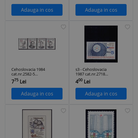
Adauga in cos
Adauga in cos
Cehoslovacia 1984
s3 - Cehoslovacia
cat.nr.2582-5
1987 cat.nr.2718
neuzat,perfecta
neuzat,perfecta
75
00
7
Lei
4
Lei
stare
stare
Adauga in cos
Adauga in cos