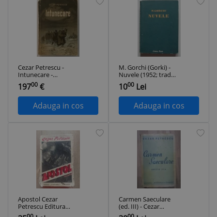
Cezar Petrescu -
M. Gorchi (Gorki) -
Intunecare -
Nuvele (1952; trad.
autograf dedicatie -
Cezar Petrescu și
00
00
197
€
10
Lei
1953
Elena
Constantinescu)
Adauga in cos
Adauga in cos
Apostol Cezar
Carmen Saeculare
Petrescu Editura
(ed. III) - Cezar
Cugetarea
Petrescu
00
00