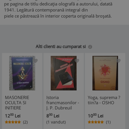
pe pagina de titlu dedicația olografă a autorului, datată
1941. Legătură contemporană integral din
piele ce păstrează în interior coperta originală broșată.
Alti clienti au cumparat si
MASONERIE
Istoria
Yoga, suprema ?
OCULTA SI
francmasonilor -
tiin?a - OSHO
INITIERE
J. P. Dubreuil
HERMETICA-JEAN
00
00
00
12
Lei
8
Lei
10
Lei
MARIE RAGON
(2)
(1 vandut)
(1)