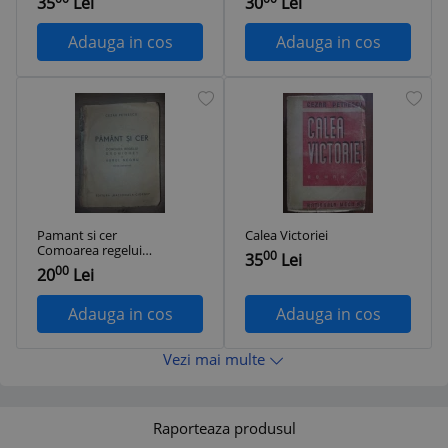
35
Lei
30
Lei
Adauga in cos
Adauga in cos
Pamant si cer
Calea Victoriei
Comoarea regelui
00
35
Lei
Dromichet Aurul
00
20
Lei
Negru Cezar
Petrescu
Adauga in cos
Adauga in cos
Vezi mai multe
Raporteaza produsul