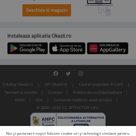
Deschide-ti magazin
Instaleaza aplicatia Okazii.ro
Catalog Okazii.ro
API Okazii.ro
Cautari populare in Carti
Termeni si conditii
Contact
Politica de confidentialitate
ANPC
SOL
Comanda telefonic acest produs
© 2000 - 2026 S.C. BITFACTOR S.R.L.
Noi și partenerii noștri folosim cookie-uri și tehnologii similare pentru