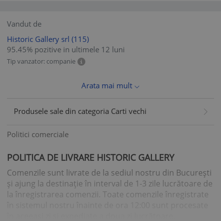
Vandut de
Historic Gallery srl
(115)
95.45% pozitive in ultimele 12 luni
Tip vanzator: companie
Arata mai mult
Produsele sale din categoria Carti vechi
Politici comerciale
POLITICA DE LIVRARE HISTORIC GALLERY
Comenzile sunt livrate de la sediul nostru din Bucureşti
şi ajung la destinaţie în interval de 1-3 zile lucrătoare de
la înregistrarea comenzii. Toate comenzile înregistrate
în sistemul nostru înainte de ora 12:00 sunt procesate
în aceeași zi și expediate a doua zi lucrătoare.