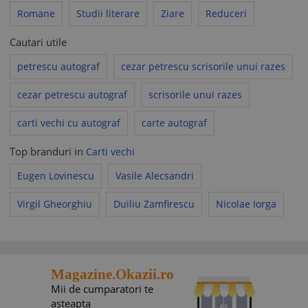
se face printr-un agent terţ, nu putem garanta calitatea
Romane
Studii literare
Ziare
Reduceri
sau costul serviciului, însă pentru orice problemă
privind procesul de livrare, nu ezitaţi să ne contactaţi
Cautari utile
folosind formularul de contact. Vă informăm că, din
motive logistice, nu putem livra comenzile la adresele
petrescu autograf
cezar petrescu scrisorile unui razes
din afara României.
cezar petrescu autograf
scrisorile unui razes
Vă rugăm să aveți în vedere că politicile comerciale ale
carti vechi cu autograf
carte autograf
vânzătorului nu pot contraveni prevederilor Acordului de
utilizare al www.okazii.ro, nici legislației aplicabile.
Top branduri in
Carti vechi
În toate situațiile în care politicile comerciale ale vânzătorului
încalcă legea sau Acordul de utilizare, acestea se consideră
Eugen Lovinescu
Vasile Alecsandri
nescrise, fiind aplicabile prevederile legale corespunzătoare
sau prevederile
Acordului de utilizare
, după caz.
Virgil Gheorghiu
Duiliu Zamfirescu
Nicolae Iorga
Magazine.Okazii.ro
Mii de cumparatori te
asteapta