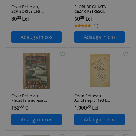
Cezar Petrescu,
FLORI DE GHIATA -
SCRISORILE UNI
CEZAR PETRESCU
RĂZEȘ, București,
00
00
80
Lei
60
Lei
1932
(1)
Adauga in cos
Adauga in cos
Cezar Petrescu -
Cezar Petrescu,
Plecat fara adresa -
Aurul negru, 1934,
dedicatie autograf -
cu dedicație către
00
00
152
€
1.000
Lei
editia 1
Matei Gheorghiu
Adauga in cos
Adauga in cos