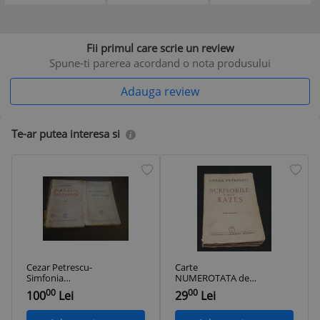
Fii primul care scrie un review
Spune-ti parerea acordand o nota produsului
Adauga review
Te-ar putea interesa si
Cezar Petrescu-
Carte
Simfonia
NUMEROTATA de
Fantastica,1929
Colectie anul 1941 -
00
00
100
Lei
29
Lei
+Scrisorile unui
SCRISORILE UNUI
razes,1929
RAZES - Cezar