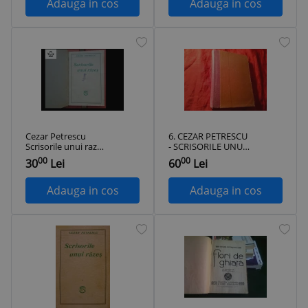
Petrescu
Adauga in cos
Adauga in cos
Cezar Petrescu
6. CEZAR PETRESCU
Scrisorile unui razes
- SCRISORILE UNUI
1929
RAZES -1922 Prima
00
00
30
Lei
60
Lei
Editie 1922 Cultura
Nationala , 248pag
Adauga in cos
Adauga in cos