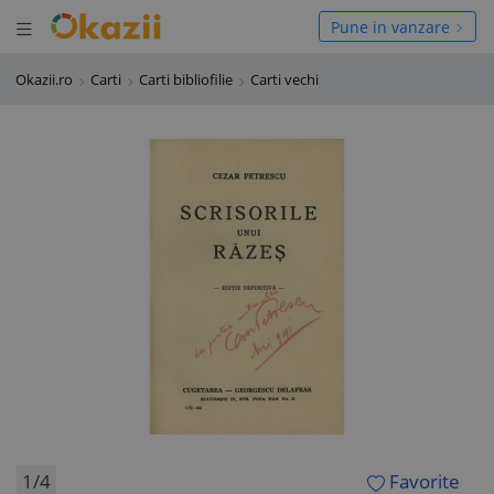
Deschide meniul
hide meniul
Pune in vanzare
Okazii.ro
Carti
Carti bibliofilie
Carti vechi
1/4
Favorite