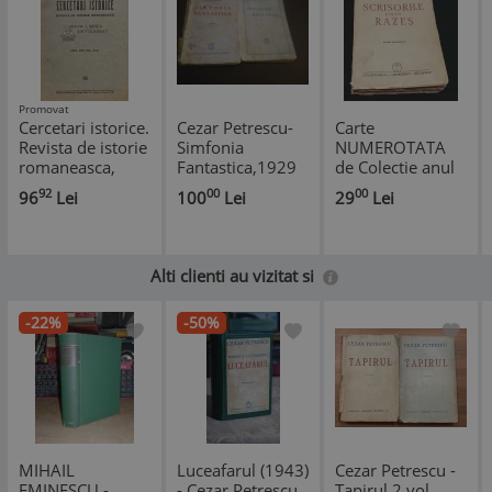
Promovat
Cercetari istorice.
Cezar Petrescu-
Carte
Revista de istorie
Simfonia
NUMEROTATA
romaneasca,
Fantastica,1929
de Colectie anul
anul XVII VOL
+Scrisorile unui
1941 -
92
00
00
96
Lei
100
Lei
29
Lei
XVII - 1943 - I.
razes,1929
SCRISORILE UNUI
Minea (C176)
RAZES - Cezar
Petrescu
Alti clienti au vizitat si
-22%
-50%
MIHAIL
Luceafarul (1943)
Cezar Petrescu -
EMINESCU -
- Cezar Petrescu
Tapirul 2 vol