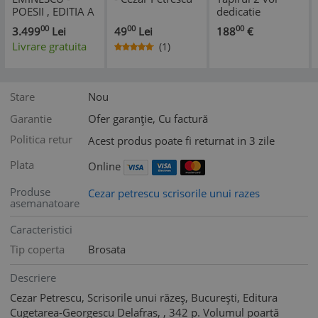
POESII , EDITIA A
dedicatie
SASEA , SOCEC ,
autograf carte
00
00
00
3.499
Lei
49
Lei
188
€
1892 + DIVERSE ,
veche rara
Livrare gratuita
(1)
1895
Stare
Nou
Garantie
Ofer garanție, Cu factură
Politica retur
Acest produs poate fi returnat in 3 zile
Plata
Online
Produse
Cezar petrescu scrisorile unui razes
asemanatoare
Caracteristici
Tip coperta
Brosata
Descriere
Cezar Petrescu, Scrisorile unui răzeș, București, Editura
Cugetarea-Georgescu Delafras, , 342 p. Volumul poartă