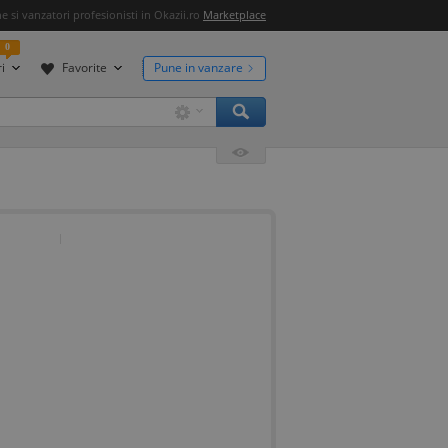
 si vanzatori profesionisti in Okazii.ro
Marketplace
0
i
Favorite
Pune in vanzare