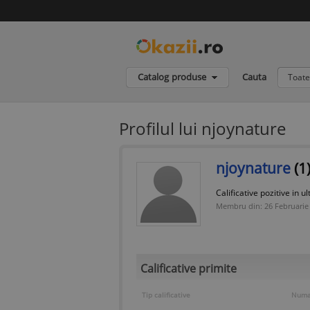
Catalog produse
Cauta
Toate
Profilul lui njoynature
njoynature
(1
Calificative pozitive in ul
Membru din: 26 Februarie
Calificative primite
Tip calificative
Numar