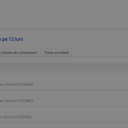
e pe 12 luni
n calitate de cumparator
Toate acordate
num 15ml (213722443)
ata 15ml (213722487)
is 15ml (213722455)