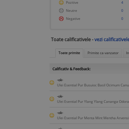
Pozitive
4
Neutre
0
Negative
0
Toate calificativele -
vezi calificativel
Toate primite
Primite ca vanzator
I
Calificativ & Feedback:
-ok-
Ulei Esential Pur Busuioc Basil Ocimum Ca
-ok-
Ulei Esential Pur Ylang Ylang Cananga Odor
-ok-
Ulei Esential Pur Menta Mint Mentha Arvens