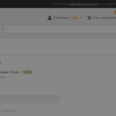
Avem peste
6.000.000 de produse
de la magazine
Contul tau:
Login
Cos cumparatur
)
100%
timele 12 luni:
 2021
 calificative