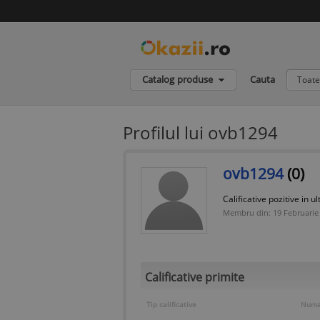
Catalog produse
Cauta
Toate
Profilul lui ovb1294
ovb1294
(0)
Calificative pozitive in ul
Membru din: 19 Februarie
Calificative primite
Tip calificative
Numar