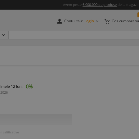
Avem peste
6.000.000 de produse
de la magazine
Contul tau:
Login
Cos cumparatur
0%
timele 12 luni:
 2026
 calificative