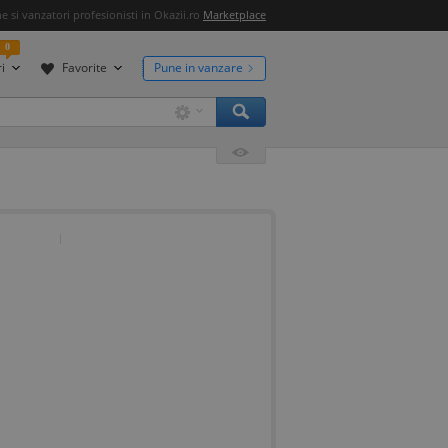
 si vanzatori profesionisti in Okazii.ro
Marketplace
0
i
Favorite
Pune in vanzare