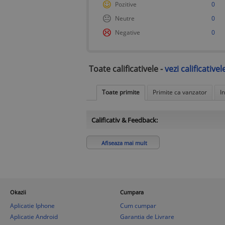
Pozitive
0
Neutre
0
Negative
0
Toate calificativele -
vezi calificativel
Toate primite
Primite ca vanzator
I
Calificativ & Feedback:
Afiseaza mai mult
Okazii
Cumpara
Aplicatie Iphone
Cum cumpar
Aplicatie Android
Garantia de Livrare