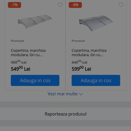
-7%
-8%
Promovat
Promovat
Copertina, marchiza
Copertina, marchiza
modulara, Gri cu
modulara, Gri cu
Policarbonat
Policarbonat
00
00
589
Lei
649
Lei
Transparent, 360 x
Transparent, 240 x
00
00
100 cm
120 cm
549
Lei
599
Lei
Adauga in cos
Adauga in cos
Vezi mai multe
Raporteaza produsul