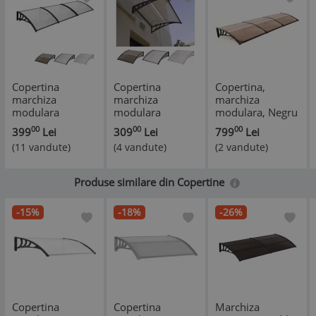
Copertina
Copertina
Copertina,
marchiza
marchiza
marchiza
modulara
modulara
modulara, Negru
360x80cm Negru
120x120cm
cu Policarbonat
00
00
00
399
Lei
309
Lei
799
Lei
Maro Gri
Negru Maro Gri
Fumuriu, 360 x
(11 vandute)
(4 vandute)
(2 vandute)
Policarbonat clar
Policarbonat clar
120 cm
fumuriu
fumuriu
Produse similare din Copertine
-15%
-18%
-26%
Copertina
Copertina
Marchiza