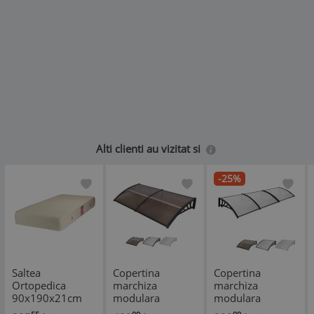
Alti clienti au vizitat si
-25%
Saltea
Copertina
Copertina
Ortopedica
marchiza
marchiza
90x190x21cm
modulara
modulara
Dafin Lux -
240x100cm
360x80cm Negru