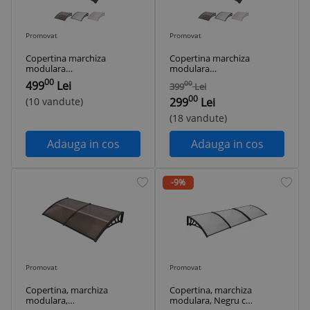
Promovat
Promovat
Copertina marchiza
Copertina marchiza
modulara
modulara
240x100cm Negru
240x80cm Negru
00
499
Lei
00
399
Lei
Maro Gri
Maro Gri
00
Policarbonat clar
Policarbonat clar
(10 vandute)
299
Lei
fumuriu
fumuriu
(18 vandute)
Adauga in cos
Adauga in cos
-9%
Promovat
Promovat
Copertina, marchiza
Copertina, marchiza
modulara,
modulara, Negru cu