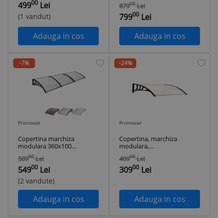
Policarbonat, Negru
Policarbonat
00
499
Lei
00
879
Lei
cu Fumuriu, 240 x
Transparent, 360 x
00
100 cm
120 cm
(1 vandut)
799
Lei
Adauga in cos
Adauga in cos
-7%
-24%
Promovat
Promovat
Copertina marchiza
Copertina, marchiza
modulara 360x100
modulara,
cm Negru Maro Gri
Policarbonat, Negru
00
00
589
Lei
409
Lei
Policarbonat clar
cu transparent, 120
00
00
fumuriu
x 120 cm
549
Lei
309
Lei
(2 vandute)
Adauga in cos
Adauga in cos