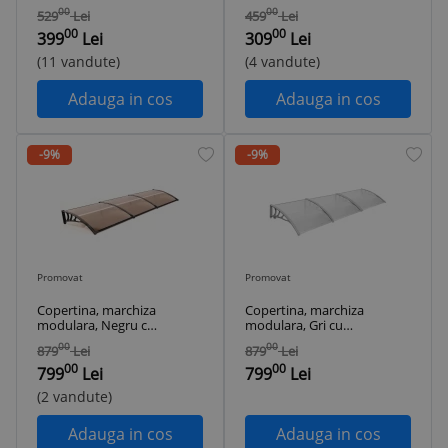
360x80cm Negru
120x120cm Negru
00
00
529
Lei
459
Lei
Maro Gri
Maro Gri
00
00
Policarbonat clar
Policarbonat clar
399
Lei
309
Lei
fumuriu
fumuriu
(11 vandute)
(4 vandute)
Adauga in cos
Adauga in cos
-9%
-9%
Promovat
Promovat
Copertina, marchiza
Copertina, marchiza
modulara, Negru cu
modulara, Gri cu
Policarbonat
Policarbonat
00
00
879
Lei
879
Lei
Fumuriu, 360 x 120
Transparent, 360 x
00
00
cm
120 cm
799
Lei
799
Lei
(2 vandute)
Adauga in cos
Adauga in cos