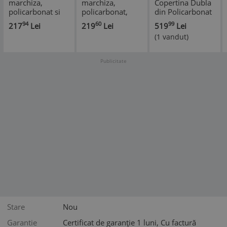
marchiza,
marchiza,
Copertina Dubla
policarbonat si
policarbonat,
din Policarbonat
aluminiu,
transparent,
si Plastic ABS,
94
60
99
217
Lei
219
Lei
519
Lei
transparent,
100x75x23 cm
Dimensiuni
(1 vandut)
120x75x23 cm
300x100cm,
Culoare
Maro/Negru
Publicitate
Stare
Nou
Garantie
Certificat de garanție 1 luni, Cu factură