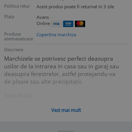
Politica retur
Acest produs poate fi returnat in 3 zile
Plata
Avans
Online
Produse
Copertina marchiza
asemanatoare
Descriere
Marchizele se potrivesc perfect deasupra
usilor de la intrarea in casa sau in garaj sau
deasupra ferestrelor, astfel protejandu-va
de ploaie sau alte precipitatii.
Specificatii:
- elemente sustinere: plastic ABS
- copertina: policarbon
Vezi mai mult
- elemente de inchidere: aluminiu vopsit
Publicitate