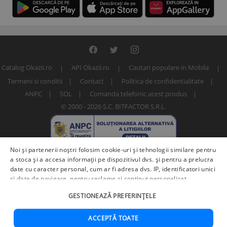
Catalog Okazii.ro
API Okazii.ro
Cautari populare in Mobila
Termeni si conditii
Contact
Politica de confidentialitate
ANPC
SOL
Comanda telefonic acest produs
© 2000 - 2026 S.C. BITFACTOR S.R.L.
Noi și partenerii noștri folosim cookie-uri și tehnologii similare pentru
a stoca și a accesa informații pe dispozitivul dvs. și pentru a prelucra
date cu caracter personal, cum ar fi adresa dvs. IP, identificatori unici
și date de navigare, pentru reclame și conținut personalizat,
măsurarea reclamelor și a conținutului, informații despre audiență și
Numar articol: 239211614
GESTIONEAZĂ PREFERINȚELE
îmbunătățirea serviciilor.
Furnizori terți (225)
pot, de asemenea,
prelucra datele dvs. în aceste și alte scopuri, inclusiv folosind date
precise de geolocalizare și caracteristici ale dispozitivului. Opțiunile
ACCEPTĂ TOATE
dvs. se aplică doar acestui site web. Unii furnizori se pot baza pe