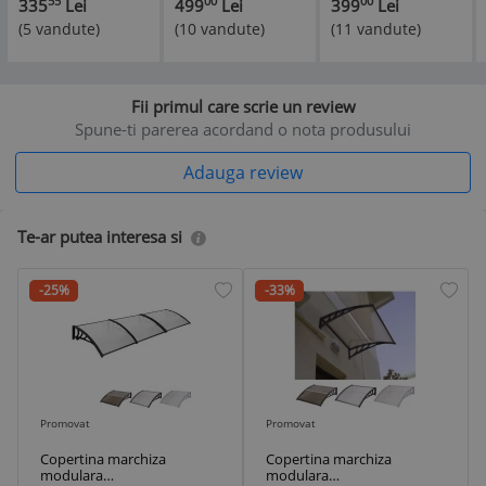
55
00
00
335
Lei
499
Lei
399
Lei
Arcuri Bonell,
Negru Maro Gri
Maro Gri
(5 vandute)
(10 vandute)
(11 vandute)
Fermitate Medie,
Policarbonat clar
Policarbonat clar
Vara-Iarna
fumuriu
fumuriu
Fii primul care scrie un review
Spune-ti parerea acordand o nota produsului
Adauga review
Te-ar putea interesa si
-25%
-33%
Promovat
Promovat
Copertina marchiza
Copertina marchiza
modulara
modulara