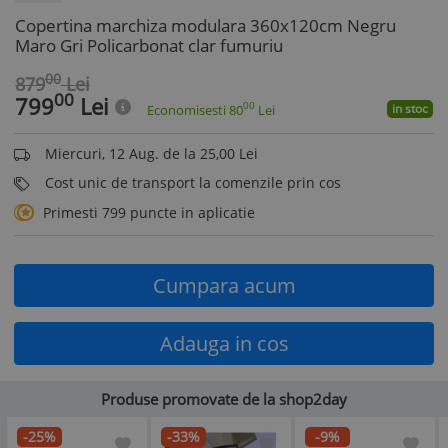
Copertina marchiza modulara 360x120cm Negru
Maro Gri Policarbonat clar fumuriu
00
879
Lei
00
799
Lei
00
in stoc
Economisesti
80
Lei
Miercuri, 12 Aug. de la 25,00 Lei
Cost unic de transport la comenzile prin cos
Primesti 799 puncte in aplicatie
Cumpara acum
Adauga in cos
Produse promovate de la shop2day
-25%
-33%
-9%