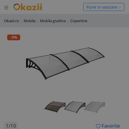
Deschide meniul
hide meniul
Pune in vanzare
Okazii.ro
Mobila
Mobila gradina
Copertine
-9%
1/10
Favorite