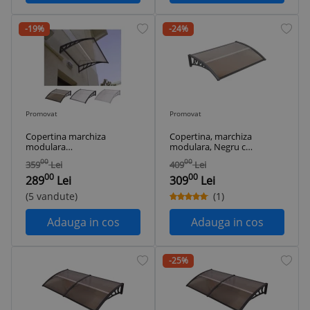
-19%
-24%
Promovat
Promovat
Copertina marchiza
Copertina, marchiza
modulara
modulara, Negru cu
120x100cm Negru
policarbonat
00
00
359
Lei
409
Lei
Maro Gri
fumuriu, 120 x 120
00
00
Policarbonat clar
cm
289
Lei
309
Lei
fumuriu
(5 vandute)
(1)
Adauga in cos
Adauga in cos
-25%