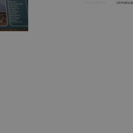
‹ Precedenta
Urmatoar