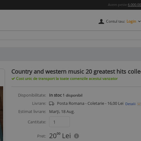
Avem peste
6.000.0
Contul tau:
Login
credere
Country and western music 20 greatest hits collec
Cost unic de transport la toate comenzile acestui vanzator
Disponibilitate:
In stoc
1
disponibil
Livrare:
Posta Romana - Coletarie - 16,00 Lei
Detalii
Estimat livrare:
Marți, 18 Aug.
Cantitate:
20
00
Lei
Pret: