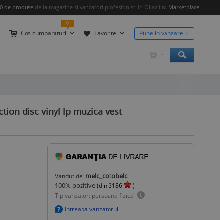
00 de produse
de la magazine si vanzatori profesionisti in Okazii.ro
Marketplace
0
Cos cumparaturi
Favorite
Pune in vanzare
tion disc vinyl lp muzica vest
melc_cotobelc
Vandut de:
100
% pozitive
(din
3186
)
Tip vanzator: persoana fizica
Intreaba vanzatorul