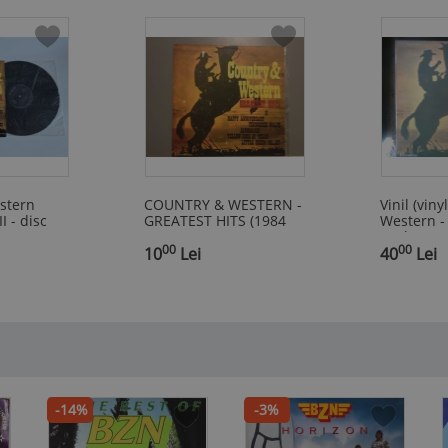
stern
COUNTRY & WESTERN -
Vinil (viny
I - disc
GREATEST HITS (1984
Western - 
 nou
/ELECTRECORD ) -
II (Electre
00
00
,
VINIL/VINYL/IMPECABIL
10
Lei
,
,,Delta Mus
40
Lei
Konigsdorf
-14%
-3%