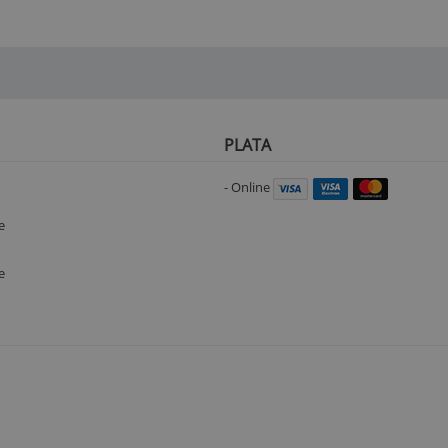
PLATA
- Online
e
e