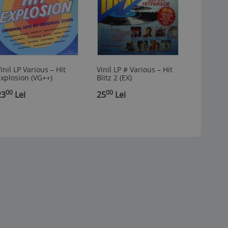
inil LP Various ‎– Hit
Vinil LP # Various ‎– Hit
xplosion (VG++)
Blitz 2 (EX)
00
00
23
Lei
25
Lei