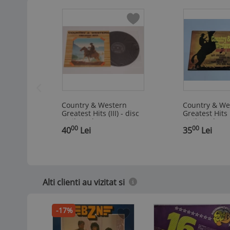
Country & Western
Country & We
Greatest Hits (III) - disc
Greatest Hits I
vinil vinyl LP
vinil vinyl LP
00
00
,
40
Lei
,
35
Lei
Alti clienti au vizitat si
-17%