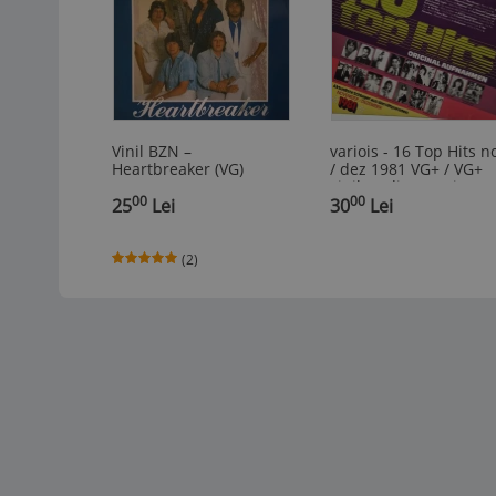
Vinil BZN –
variois - 16 Top Hits n
Heartbreaker (VG)
/ dez 1981 VG+ / VG+
vinil LP disc muzica p
00
00
25
Lei
rock Club Top 13
30
Lei
Germania
(2)