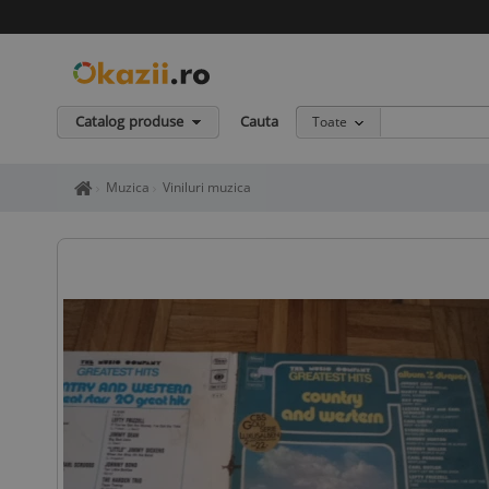
Catalog produse
Cauta
Toate
Home page okazii.ro - Cumperi in siguranta de la vanzatori de in
Muzica
Viniluri muzica