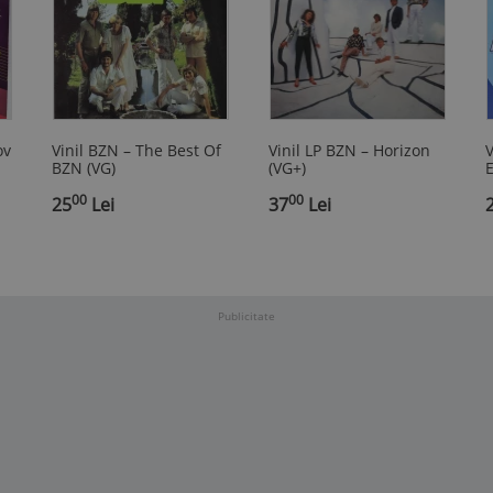
ov
Vinil BZN – The Best Of
Vinil LP BZN – Horizon
V
BZN (VG)
(VG+)
E
op
00
00
25
Lei
37
Lei
Publicitate