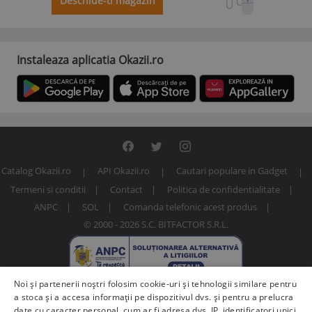
Deschide-ti magazin
Instaleaza aplicatia Okazii.ro
Catalog Okazii.ro
API Okazii.ro
Cautari populare in Gadget
Termeni si conditii
Contact
Politica de confidentialitate
ANPC
SOL
Comanda telefonic acest produs
© 2000 - 2026 S.C. BITFACTOR S.R.L.
Noi și partenerii noștri folosim cookie-uri și tehnologii similare pentru
a stoca și a accesa informații pe dispozitivul dvs. și pentru a prelucra
date cu caracter personal, cum ar fi adresa dvs. IP, identificatori unici