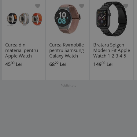
Curea din
Curea Kwmobile
Bratara Spigen
material pentru
pentru Samsung
Modern Fit Apple
Apple Watch
Galaxy Watch
Watch 1 2 3 4 5
Ultra 2 Band
5/Galaxy Watch
6 7 8 9 10 SE SE
00
22
90
45
Lei
68
Lei
149
Lei
49mm 45mm
5 Pro/Galaxy
2 Ultra Ultra 2 42
44mm 42mm
Watch 4, Roz
44 45 46 49mm
deschis, Nylon,
KWM000024XZ002C
Publicitate