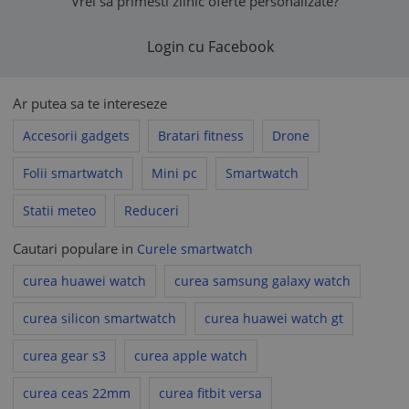
Vrei sa primesti zilnic oferte personalizate?
Login cu Facebook
Ar putea sa te intereseze
Accesorii gadgets
Bratari fitness
Drone
Folii smartwatch
Mini pc
Smartwatch
Statii meteo
Reduceri
Cautari populare in
Curele smartwatch
curea huawei watch
curea samsung galaxy watch
curea silicon smartwatch
curea huawei watch gt
curea gear s3
curea apple watch
curea ceas 22mm
curea fitbit versa