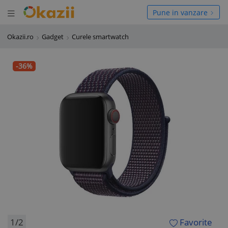
Deschide meniul
hide meniul
Pune in vanzare
Okazii.ro
Gadget
Curele smartwatch
-36%
1/2
Favorite