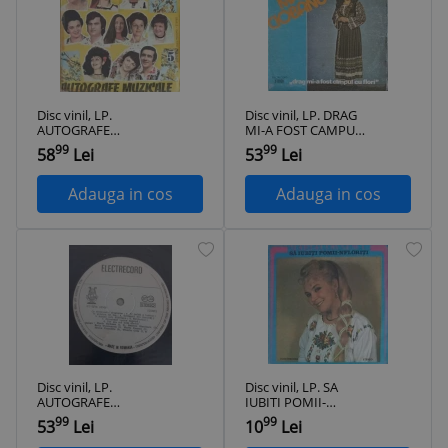
Disc vinil, LP.
Disc vinil, LP. DRAG
AUTOGRAFE
MI-A FOST CAMPUL
MUZICALE 5-
CU FLORI-MARIA
99
99
58
Lei
53
Lei
COLECTIV-321155
CIOBANU-322458
Adauga in cos
Adauga in cos
Disc vinil, LP.
Disc vinil, LP. SA
AUTOGRAFE
IUBITI POMII-
MUZICALE 2-
NFLORITI-MARIA
99
99
53
Lei
10
Lei
COLECTIV-321153
CORNESCU-321154