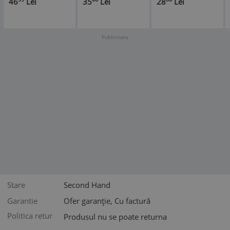
46
Lei
35
Lei
28
Lei
315932
romante usoara
populara folclor
electrecord STM
electrecord STM
EPE 01007
EPE 0991 VG+
VG/VG+
Publicitate
Stare
Second Hand
Garantie
Ofer garanție, Cu factură
Politica retur
Produsul nu se poate returna