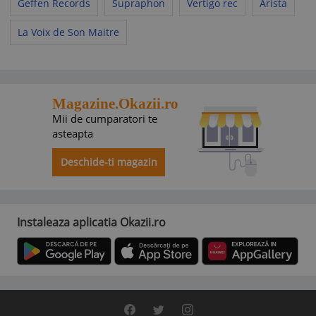
Geffen Records
Supraphon
Vertigo rec
Arista
La Voix de Son Maitre
Magazine.Okazii.ro
Mii de cumparatori te
asteapta
Deschide-ti magazin
Instaleaza aplicatia Okazii.ro