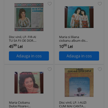
Disc vinil, LP. FIR-AI
Maria si liliana
TU SA FII DE DOR.
ciobanu album disc
AZI NOAPTE CAND
vinyl lp muzica
99
00
45
Lei
10
Lei
M-AM CULCAT,
populara folclor
ETC.-MARIA
electrecord EPE
CIOBANU-314588
02029 VG+
Adauga in cos
Adauga in cos
Maria Ciobanu
Disc vinil, LP. I-AUZI
Dulce Floare-i
CUM MAI CANTA