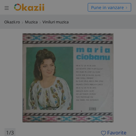
Deschide meniul
hide meniul
Pune in vanzare
Okazii.ro
Muzica
Viniluri muzica
1/3
Favorite