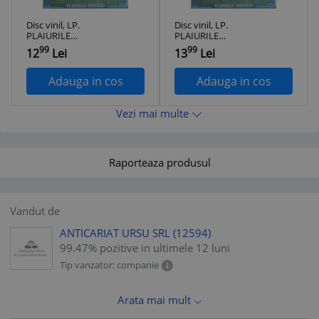
Disc vinil, LP.
Disc vinil, LP.
PLAIURILE
PLAIURILE
GORJULUI-MARIA
GORJULUI-MARIA
99
99
12
Lei
13
Lei
CIOBANU-323689
CIOBANU-323690
Adauga in cos
Adauga in cos
Vezi mai multe
Raporteaza produsul
Vandut de
ANTICARIAT URSU SRL
(12594)
99.47% pozitive in ultimele 12 luni
Tip vanzator: companie
Arata mai mult