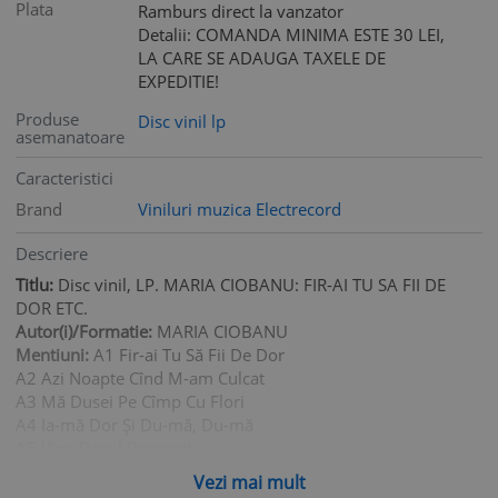
Plata
Ramburs direct la vanzator
Detalii: COMANDA MINIMA ESTE 30 LEI,
LA CARE SE ADAUGA TAXELE DE
EXPEDITIE!
Produse
Disc vinil lp
asemanatoare
Caracteristici
Brand
Viniluri muzica Electrecord
Descriere
Titlu:
Disc vinil, LP. MARIA CIOBANU: FIR-AI TU SA FII DE
DOR ETC.
Autor(i)/Formatie:
MARIA CIOBANU
Mentiuni:
A1 Fir-ai Tu Să Fii De Dor
A2 Azi Noapte Cînd M-am Culcat
A3 Mă Dusei Pe Cîmp Cu Flori
A4 Ia-mă Dor Și Du-mă, Du-mă
A5 Vine Dorul Primenit
A6 Eu Ți-am Spus, Neică, Prin Stele
Vezi mai mult
B7 Frumos Cînta Mierla-n Luncă