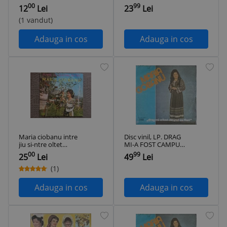
Tineretea disc vinyl
TARA-COLECTIV-
00
99
12
Lei
23
Lei
lp muzica populara
289043
EPE 01954
(1 vandut)
Adauga in cos
Adauga in cos
Maria ciobanu intre
Disc vinil, LP. DRAG
jiu si-ntre oltet
MI-A FOST CAMPUL
album disc vinyl lp
CU FLORI-MARIA
00
99
25
Lei
49
Lei
muzica populara
CIOBANU-322456
folclor electrecord
(1)
STM EPE 01022 VG+
Adauga in cos
Adauga in cos