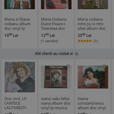
Maria si liliana
Maria Ciobanu
Maria ciobanu
ciobanu album
Dulce Floare-i
intre jiu si-ntre
disc vinyl lp
Tineretea disc
oltet album disc
muzica populara
vinyl lp muzica
vinyl lp muzica
00
00
00
10
Lei
12
Lei
25
Lei
folclor
populara EPE
populara folclor
(1 vandut)
(1)
electrecord EPE
01954
electrecord STM
02029 VG+
EPE 01022 VG+
Alti clienti au vizitat si
Disc vinil, LP.
ioana radu lelita
ileana
CANTECE
ioana album disc
constantinescu
LAUTARESTI-
vinyl lp muzica
album disc vinyl
MARIA CARNECI-
populara folclor
lp muzica
99
00
00