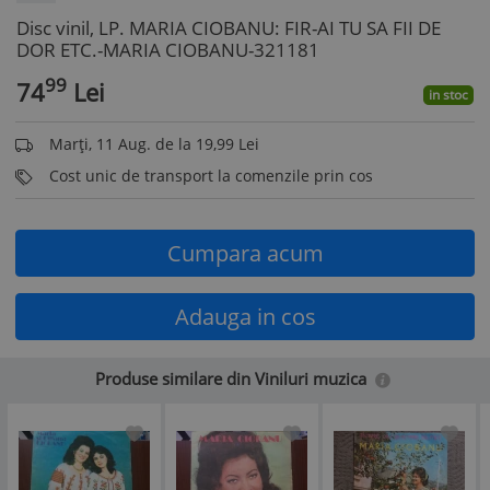
Disc vinil, LP. MARIA CIOBANU: FIR-AI TU SA FII DE
DOR ETC.-MARIA CIOBANU-321181
99
74
Lei
in stoc
Marți, 11 Aug. de la 19,99 Lei
Cost unic de transport la comenzile prin cos
Cumpara acum
Adauga in cos
Produse similare din Viniluri muzica