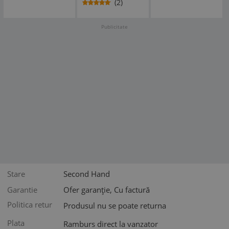
(2)
greceasca
USOARA folk
pop slagare
Publicitate
electrecord VG+
Stare
Second Hand
Garantie
Ofer garanție, Cu factură
Politica retur
Produsul nu se poate returna
Plata
Ramburs direct la vanzator