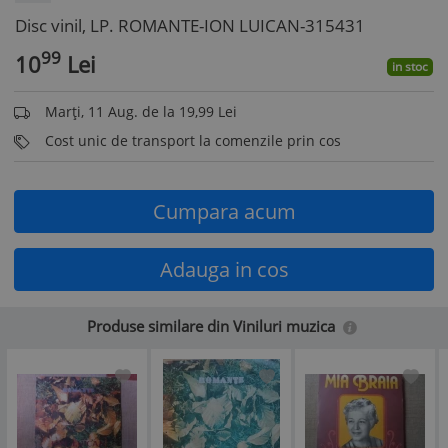
Disc vinil, LP. ROMANTE-ION LUICAN-315431
99
10
Lei
in stoc
Marți, 11 Aug. de la 19,99 Lei
Cost unic de transport la comenzile prin cos
Cumpara acum
Adauga in cos
Produse similare din Viniluri muzica