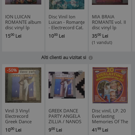
ION LUICAN
Disc Vinil Ion
MIA BRAIA
ROMANTE album
Luican - Romanțe
ROMANTE vol. II
disc vinyl lp
- Electrecord Cat.
disc vinyl lp
muzica usoara
EPE 02096
muzica populara
00
00
00
15
Lei
10
Lei
35
Lei
veche populara
folclor usoara
(1 vandut)
folclor
STM EPE 01579
electrecord EPE
VG+
02096 VG+
Alti clienti au vizitat si
-50%
Vinil 3 Vinyl
GREEK DANCE
Disc vinil, LP. 20
Electrecord
PARTY ANGELA
Everlasting
Greek Dance
ZILLIA / NANOS
Memories Of The
Party
DUO DISC VINYL
50's-COLECTIV-
00
00
99
10
Lei
9
Lei
41
Lei
LP MUZICA
335967