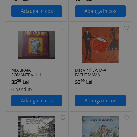
02096
INDRAGITE-ION
DOLANESCU-
311736
Adauga in cos
Adauga in cos
MIA BRAIA
Disc vinil, LP. M-A
ROMANTE vol. II
FACUT MAMA
disc vinyl lp muzica
OLTEAN-COLECTIV-
00
99
35
Lei
53
Lei
populara folclor
323322
usoara STM EPE
(1 vandut)
01579 VG+
Adauga in cos
Adauga in cos