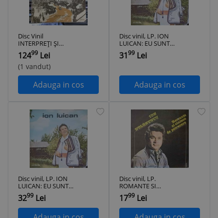
Disc Vinil
Disc vinil, LP. ION
INTERPREȚI ȘI
LUICAN: EU SUNT
CÎNTECE DIN
BARBU LAUTARU
99
99
124
Lei
31
Lei
BUCUREȘTIUL DE
ETC.-ION LUICAN-
ODINIOARĂ (II),
327193
(1 vandut)
Interbelică - vezi
cuprins
Adauga in cos
Adauga in cos
Disc vinil, LP. ION
Disc vinil, LP.
LUICAN: EU SUNT
ROMANTE SI
BARBU LAUTARU
CANTECE DE
99
99
32
Lei
17
Lei
ETC.-ION LUICAN-
PETRECERE-ION
327194
DOLANESCU-
285700
Adauga in cos
Adauga in cos