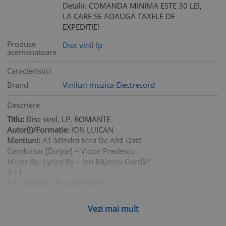
Detalii: COMANDA MINIMA ESTE 30 LEI,
LA CARE SE ADAUGA TAXELE DE
EXPEDITIE!
Produse
Disc vinil lp
asemanatoare
Caracteristici
Brand
Viniluri muzica Electrecord
Descriere
Titlu:
Disc vinil, LP. ROMANTE
Autor(i)/Formatie:
ION LUICAN
Mentiuni:
A1 Mîndra Mea De Altă Dată
Conductor [Dirijor] – Victor Predescu
Music By, Lyrics By – Ion Băjescu-Oardă*
4:11
A2 La Umbra Nucului Bătrîn
Conductor [Dirijor] – Victor Predescu
Lyrics By – Alexandru Dinescu
Vezi mai mult
Music By – Ionel Fernic
3:53