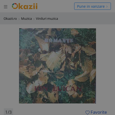
Deschide meniul
hide meniul
Pune in vanzare
Okazii.ro
Muzica
Viniluri muzica
1/3
Favorite