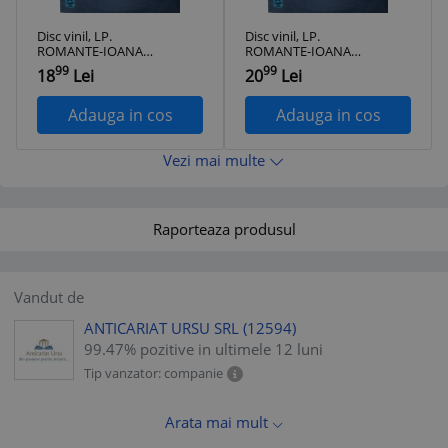
Disc vinil, LP.
Disc vinil, LP.
ROMANTE-IOANA
ROMANTE-IOANA
RADU-288997
RADU-288998
99
99
18
Lei
20
Lei
Adauga in cos
Adauga in cos
Vezi mai multe
Raporteaza produsul
Vandut de
ANTICARIAT URSU SRL
(12594)
99.47% pozitive in ultimele 12 luni
Tip vanzator: companie
Arata mai mult