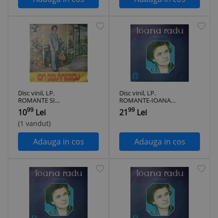
Disc vinil, LP.
Disc vinil, LP.
ROMANTE SI
ROMANTE-IOANA
CANTECE
RADU-288999
99
99
10
Lei
21
Lei
INDRAGITE-ION
DOLANESCU-
(1 vandut)
311735
Adauga in cos
Adauga in cos